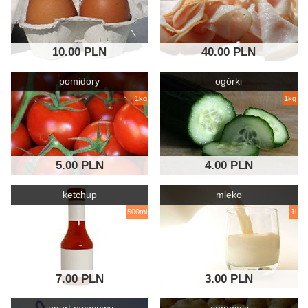
10.00 PLN
40.00 PLN
pomidory
ogórki
1kg
1kg
5.00 PLN
4.00 PLN
ketchup
mleko
500ml
1l
7.00 PLN
3.00 PLN