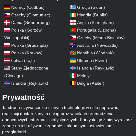
Niemcy (Cottbus)
Grecja (Sidari)
Czechy (Ołomuniec)
Irlandia (Dublin)
Dania (Sønderborg)
Anglia (Birmigham)
Polska (Gorzów
Portugalia (Lizbona)
Wielkopolski)
Czechy (Mlada Boleslav)
Polska (Grudziądz)
Australia (Newcastle)
Polska (Kraków)
Namibia (Windhuk)
Łotwa (Lajti)
Ukraina (Rivne)
Stany Zjednoczone
Islandia (Reykjavik)
(Chicago)
Meksyk
Islandia (Rejkiawik)
Belgia (Aalter)
Prywatność
Ta strona używa cookie i innych technologii w celu poprawnej
realizacji dostarczanych usług oraz w celach gromadzenia
anonimowych informacji statystycznych. Korzystając z niej wyrażasz
zgodę na ich używanie zgodnie z aktualnymi ustawieniami
przeglądarki.