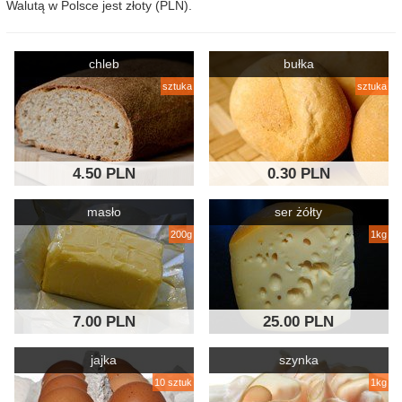
Walutą w Polsce jest złoty (PLN).
chleb
bułka
sztuka
sztuka
4.50 PLN
0.30 PLN
masło
ser żółty
200g
1kg
7.00 PLN
25.00 PLN
jajka
szynka
10 sztuk
1kg