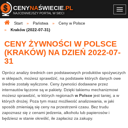
CENY
NA
ŚWIECIE
.PL
Togg
NAJCENNIEJSZY PORTAL W SIECI
navi
Start
Państwa
Ceny w Polsce
Kraków (2022-07-31)
CENY ŻYWNOŚCI W POLSCE
(KRAKÓW) NA DZIEŃ 2022-07-
31
Oprócz analizy średnich cen podstawowych produktów spożywczych
w sklepach, możesz sprawdzić, na podstawie których danych owe
średnie zostały wyliczone. Ceny żywności dodawane przez
internautów łączone są w pakiety. Dzięki takiemu mechanizmowi
możesz sprawdzić, w których regionach
w Polsce
jest taniej, a w
których drożej. Poza tym masz możliwość analizowania, w jaki
sposób zmieniają się ceny na przestrzenii czasu. Bez trudu
zapoznasz się z cenami jedzenia, alkoholu lub papierosów i
będziesz w stanie określić, ile zapłacisz za zakupy.