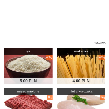
ryż
makaron
400g
400g
5.00 PLN
4.00 PLN
mięso mielone
filet z kurczaka
1kg
1kg