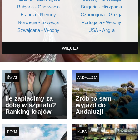
Bułgaria - Chorwacja
Bułgaria - Hiszpania
Francja - Niemcy
Czarnogóra - Grecja
Norwegia - Szwecja
Portugalia - Włochy
Szwajcaria - Włochy
USA - Anglia
WIĘCEJ
ŚWIAT
ANDALUZJA
Ile zapłacimy za
Zrób to sam -
dobę w szpitalu?
wyjazd do
Ranking krajów
Andaluzji
RZYM
KUBA