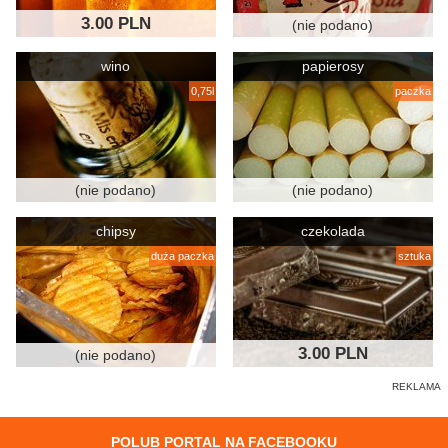
3.00 PLN
(nie podano)
wino
papierosy
0,75l
paczka
(nie podano)
(nie podano)
chipsy
czekolada
duża paczka
sztuka
3.00 PLN
(nie podano)
POLUB PORTAL NA FACEBOOKU