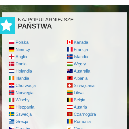
NAJPOPULARNIEJSZE
PAŃSTWA
Polska
Kanada
Niemcy
Francja
Anglia
Islandia
Dania
Węgry
Holandia
Australia
Irlandia
Albania
Chorwacja
Szwajcaria
Norwegia
Litwa
Włochy
Belgia
Hiszpania
Austria
Szwecja
Czarnogóra
Grecja
Rumunia
Czechy
Cypr