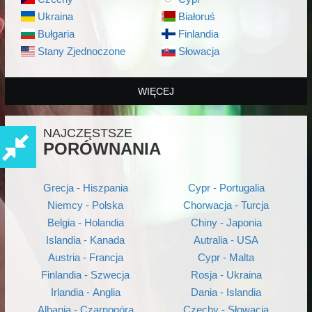
Ukraina
Białoruś
Bułgaria
Finlandia
Stany Zjednoczone
Słowacja
WIĘCEJ
NAJCZĘSTSZE
PORÓWNANIA
Grecja - Hiszpania
Cypr - Portugalia
Niemcy - Polska
Chorwacja - Turcja
Belgia - Holandia
Chiny - Japonia
Islandia - Kanada
Autralia - USA
Austria - Francja
Cypr - Malta
Finlandia - Szwecja
Rosja - Ukraina
Irlandia - Anglia
Dania - Islandia
Albania - Czarnogóra
Czechy - Słowacja