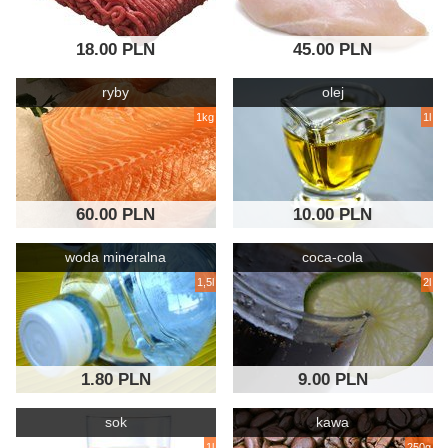
18.00 PLN
45.00 PLN
ryby
olej
1kg
1l
60.00 PLN
10.00 PLN
woda mineralna
coca-cola
1,5l
2l
1.80 PLN
9.00 PLN
sok
kawa
1l
250g