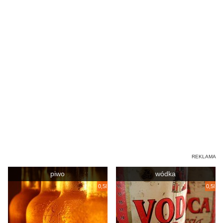
piwo
wódka
0,5l
0,5l