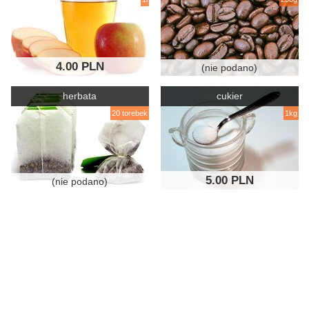
4.00 PLN
(nie podano)
herbata
cukier
20 torebek
1kg
5.00 PLN
(nie podano)