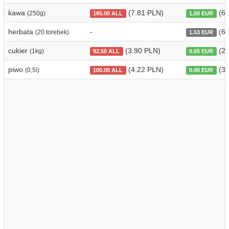
kawa
(7.81 PLN)
(6.
(250g)
185.00 ALL
1.50 EUR
herbata
-
(6.
(20 torebek)
1.53 EUR
cukier
(3.90 PLN)
(2.
(1kg)
92.50 ALL
0.65 EUR
piwo
(4.22 PLN)
(3.
(0,5l)
100.00 ALL
0.90 EUR