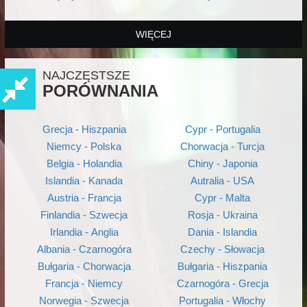
WIĘCEJ
NAJCZĘSTSZE
PORÓWNANIA
Grecja - Hiszpania
Cypr - Portugalia
Niemcy - Polska
Chorwacja - Turcja
Belgia - Holandia
Chiny - Japonia
Islandia - Kanada
Autralia - USA
Austria - Francja
Cypr - Malta
Finlandia - Szwecja
Rosja - Ukraina
Irlandia - Anglia
Dania - Islandia
Albania - Czarnogóra
Czechy - Słowacja
Bułgaria - Chorwacja
Bułgaria - Hiszpania
Francja - Niemcy
Czarnogóra - Grecja
Norwegia - Szwecja
Portugalia - Włochy