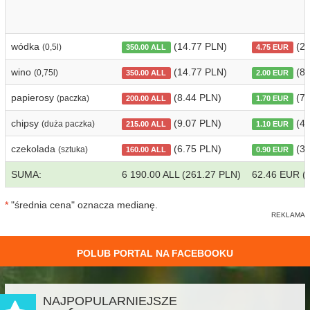
wódka
(14.77 PLN)
(20
(0,5l)
350.00 ALL
4.75 EUR
wino
(14.77 PLN)
(8.
(0,75l)
350.00 ALL
2.00 EUR
papierosy
(8.44 PLN)
(7.
(paczka)
200.00 ALL
1.70 EUR
chipsy
(9.07 PLN)
(4.
(duża paczka)
215.00 ALL
1.10 EUR
czekolada
(6.75 PLN)
(3.
(sztuka)
160.00 ALL
0.90 EUR
SUMA:
6 190.00 ALL (261.27 PLN)
62.46 EUR (
*
"średnia cena" oznacza medianę.
POLUB PORTAL NA FACEBOOKU
NAJPOPULARNIEJSZE