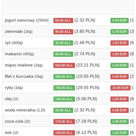
jogurt owocowy
(2.32 PLN)
(1.
(150ml)
55.00 ALL
0.43 EUR
ziemniaki
(3.80 PLN)
(3.
(1kg)
90.00 ALL
0.78 EUR
ryż
(1.48 PLN)
(6.
(400g)
35.00 ALL
1.63 EUR
makaron
(2.74 PLN)
(8.
(400g)
65.00 ALL
2.00 EUR
mięso mielone
(23.21 PLN)
(19
(1kg)
550.00 ALL
4.49 EUR
filet z kurczaka
(10.55 PLN)
(22
(1kg)
250.00 ALL
5.40 EUR
ryby
(29.55 PLN)
(4
(1kg)
700.00 ALL
10.00 EUR
olej
(5.06 PLN)
(6.
(1l)
120.00 ALL
1.50 EUR
woda mineralna
(2.32 PLN)
(2.
(1,5l)
55.00 ALL
0.58 EUR
coca-cola
(7.18 PLN)
(5.
(2l)
170.00 ALL
1.40 EUR
sok
(6.12 PLN)
(5.
(1l)
145.00 ALL
1.20 EUR