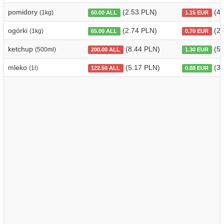
pomidory
(2.53 PLN)
(4.
(1kg)
60.00 ALL
1.15 EUR
ogórki
(2.74 PLN)
(2.
(1kg)
65.00 ALL
0.70 EUR
ketchup
(8.44 PLN)
(5.
(500ml)
200.00 ALL
1.30 EUR
mleko
(5.17 PLN)
(3.
(1l)
122.50 ALL
0.88 EUR