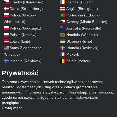
Czechy (Ołomuniec)
Irlandia (Dublin)
Dania (Sønderborg)
Anglia (Birmigham)
Polska (Gorzów
Portugalia (Lizbona)
Wielkopolski)
Czechy (Mlada Boleslav)
Polska (Grudziądz)
Australia (Newcastle)
Polska (Kraków)
Namibia (Windhuk)
Łotwa (Lajti)
Ukraina (Rivne)
Stany Zjednoczone
Islandia (Reykjavik)
(Chicago)
Meksyk
Islandia (Rejkiawik)
Belgia (Aalter)
Prywatność
Ta strona używa cookie i innych technologii w celu poprawnej
realizacji dostarczanych usług oraz w celach gromadzenia
anonimowych informacji statystycznych. Korzystając z niej wyrażasz
zgodę na ich używanie zgodnie z aktualnymi ustawieniami
przeglądarki.
Czytaj więcej
.