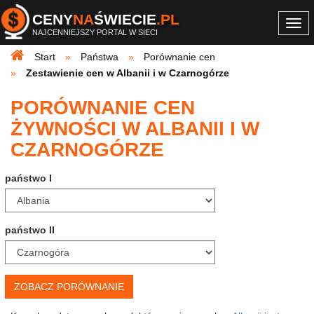
CENY
NA
ŚWIECIE
.PL
Togg
NAJCENNIEJSZY PORTAL W SIECI
navi
Start
Państwa
Porównanie cen
Zestawienie cen w Albanii i w Czarnogórze
PORÓWNANIE CEN
ŻYWNOŚCI W ALBANII I W
CZARNOGÓRZE
państwo I
państwo II