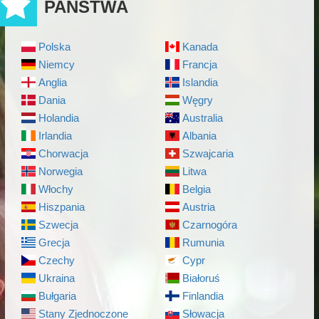
PAŃSTWA
Polska
Kanada
Niemcy
Francja
Anglia
Islandia
Dania
Węgry
Holandia
Australia
Irlandia
Albania
Chorwacja
Szwajcaria
Norwegia
Litwa
Włochy
Belgia
Hiszpania
Austria
Szwecja
Czarnogóra
Grecja
Rumunia
Czechy
Cypr
Ukraina
Białoruś
Bułgaria
Finlandia
Stany Zjednoczone
Słowacja