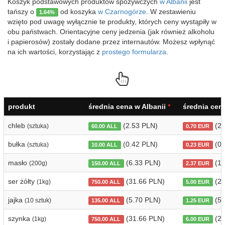
Koszyk podstawowych produktów spożywczych
w Albanii
jest
tańszy o
od koszyka
w Czarnogórze
. W zestawieniu
1.64%
wzięto pod uwagę wyłącznie te produkty, których ceny wystąpiły w
obu państwach. Orientacyjne ceny jedzenia (jak również alkoholu
i papierosów) zostały dodane przez internautów. Możesz wpłynąć
na ich wartości, korzystając z
prostego formularza
.
produkt
średnia cena w Albanii
*
średnia cen
chleb
(2.53 PLN)
(2.
(sztuka)
60.00 ALL
0.70 EUR
bułka
(0.42 PLN)
(0.
(sztuka)
10.00 ALL
0.23 EUR
masło
(6.33 PLN)
(10
(200g)
150.00 ALL
2.37 EUR
ser żółty
(31.66 PLN)
(21
(1kg)
750.00 ALL
5.00 EUR
jajka
(5.70 PLN)
(5.
(10 sztuk)
135.00 ALL
1.25 EUR
szynka
(31.66 PLN)
(25
(1kg)
750.00 ALL
6.00 EUR