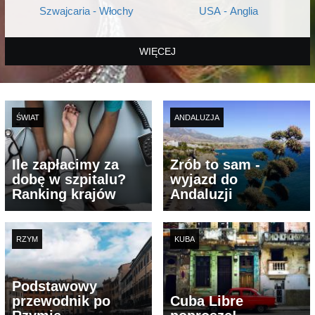
Szwajcaria - Włochy
USA - Anglia
WIĘCEJ
ŚWIAT
ANDALUZJA
Ile zapłacimy za
Zrób to sam -
dobę w szpitalu?
wyjazd do
Ranking krajów
Andaluzji
RZYM
KUBA
Podstawowy
przewodnik po
Cuba Libre