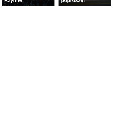
Rzymie
poproszę!