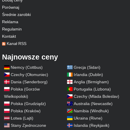
Dodaj ceny
Porównaj
Średnie zarobki
Reklama
Regulamin
Kontakt
Kanał RSS
Najnowsze ceny
Niemcy (Cottbus)
Grecja (Sidari)
Czechy (Ołomuniec)
Irlandia (Dublin)
Dania (Sønderborg)
Anglia (Birmigham)
Polska (Gorzów
Portugalia (Lizbona)
Wielkopolski)
Czechy (Mlada Boleslav)
Polska (Grudziądz)
Australia (Newcastle)
Polska (Kraków)
Namibia (Windhuk)
Łotwa (Lajti)
Ukraina (Rivne)
Stany Zjednoczone
Islandia (Reykjavik)