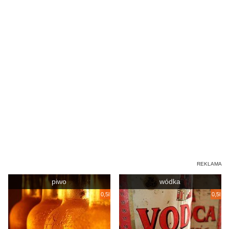
piwo
wódka
0,5l
0,5l