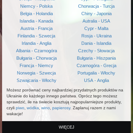
Niemcy - Polska
Chorwacja - Turcja
Belgia - Holandia
Chiny - Japonia
Islandia - Kanada
Autralia - USA
Austria - Francja
Cypr - Malta
Finlandia - Szwecja
Rosja - Ukraina
Irlandia - Anglia
Dania - Islandia
Albania - Czarnogóra
Czechy - Słowacja
Bułgaria - Chorwacja
Bułgaria - Hiszpania
Francja - Niemcy
Czarnogóra - Grecja
Norwegia - Szwecja
Portugalia - Włochy
Szwajcaria - Włochy
USA - Anglia
Możesz porównać ceny najbardziej przydatnych produktów na
Ukrainie do każdego innego państwa. Oprócz tego możesz
sprawdzić, ile na świecie kosztują najpopularniejsze produkty,
czyli
piwo
,
wódka
,
wino
,
papierosy
. Zaplanuj razem z nami
wakacje!
WIĘCEJ