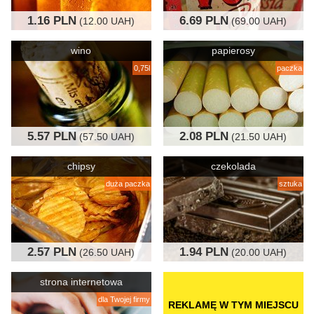
1.16 PLN
6.69 PLN
(12.00 UAH)
(69.00 UAH)
wino
papierosy
0,75l
paczka
5.57 PLN
2.08 PLN
(57.50 UAH)
(21.50 UAH)
chipsy
czekolada
duża paczka
sztuka
2.57 PLN
1.94 PLN
(26.50 UAH)
(20.00 UAH)
strona internetowa
dla Twojej firmy
REKLAMĘ W TYM MIEJSCU