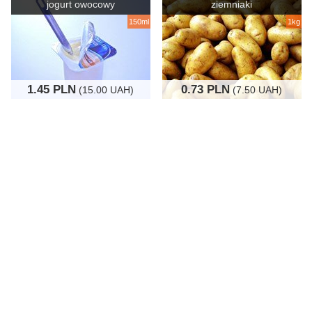
jogurt owocowy
ziemniaki
150ml
1kg
1.45 PLN
0.73 PLN
(15.00 UAH)
(7.50 UAH)