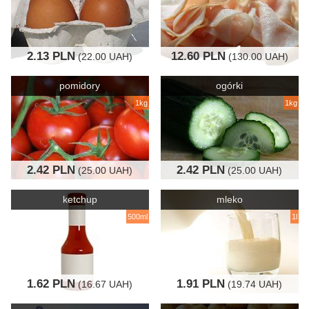
2.13 PLN
12.60 PLN
(22.00 UAH)
(130.00 UAH)
pomidory
ogórki
1kg
1kg
2.42 PLN
2.42 PLN
(25.00 UAH)
(25.00 UAH)
ketchup
mleko
500ml
1l
1.62 PLN
1.91 PLN
(16.67 UAH)
(19.74 UAH)