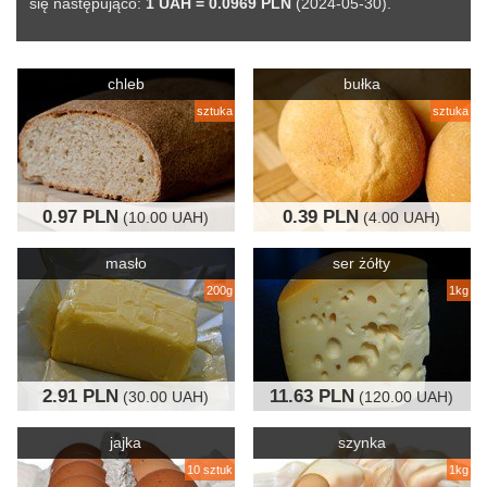
się następująco:
1 UAH = 0.0969 PLN
(2024-05-30).
chleb
bułka
sztuka
sztuka
0.97 PLN
0.39 PLN
(10.00 UAH)
(4.00 UAH)
masło
ser żółty
200g
1kg
2.91 PLN
11.63 PLN
(30.00 UAH)
(120.00 UAH)
jajka
szynka
10 sztuk
1kg