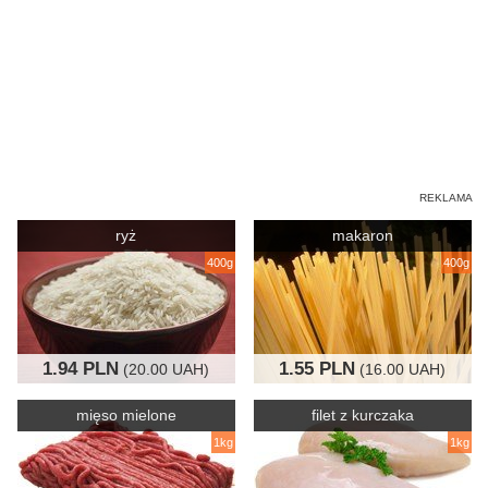
ryż
makaron
400g
400g
1.94 PLN
1.55 PLN
(20.00 UAH)
(16.00 UAH)
mięso mielone
filet z kurczaka
1kg
1kg