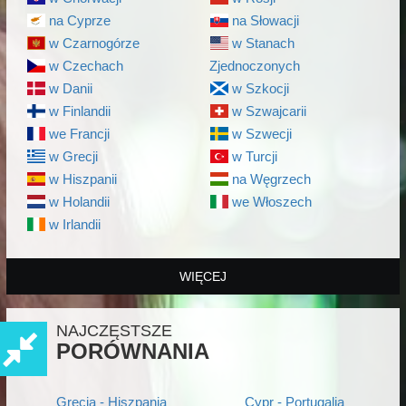
na Cyprze
na Słowacji
w Czarnogórze
w Stanach
w Czechach
Zjednoczonych
w Danii
w Szkocji
w Finlandii
w Szwajcarii
we Francji
w Szwecji
w Grecji
w Turcji
w Hiszpanii
na Węgrzech
w Holandii
we Włoszech
w Irlandii
WIĘCEJ
NAJCZĘSTSZE
PORÓWNANIA
Grecja - Hiszpania
Cypr - Portugalia