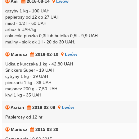
Ami
2016-08-14
Lwów
grzyby 1 kg - 100 UAH
papierosy od 12 do 27 UAH
miód - 1/2 l - 60 UAH
arbuz 5 UAH/kg
cola cola puszka 0,3l lub butelka 0,5l - 9,9 UAH
maliny - słoik ok 1 l - 20 do 30 UAH,
Mariusz
2016-02-10
Lwów
Udka z kurczaka 1 kg - 42,80 UAH
Snickers Super - 19 UAH
cytryny 1 kg - 39 UAH
pieczarki 1 kg - 36 UAH
majonez 200 g - 7,50 UAH
kiwi 1 kg - 35 UAH
Asrian
2016-02-08
Lwów
Papierosy od 12 hr
Mariusz
2015-03-20