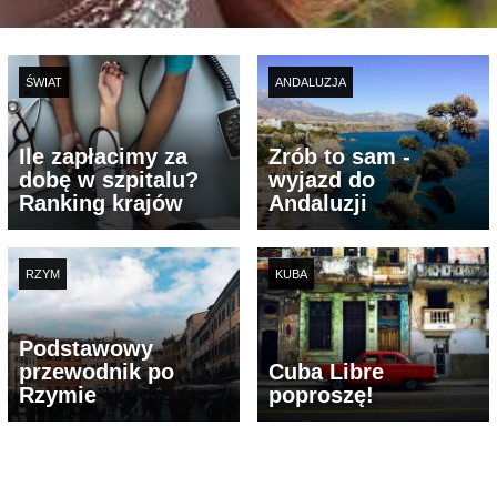
ŚWIAT
ANDALUZJA
Ile zapłacimy za
Zrób to sam -
dobę w szpitalu?
wyjazd do
Ranking krajów
Andaluzji
RZYM
KUBA
Podstawowy
przewodnik po
Cuba Libre
Rzymie
poproszę!