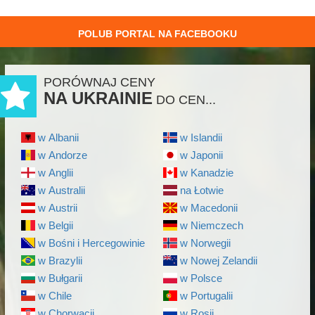
POLUB PORTAL NA FACEBOOKU
PORÓWNAJ CENY
NA UKRAINIE
DO CEN...
w Albanii
w Islandii
w Andorze
w Japonii
w Anglii
w Kanadzie
w Australii
na Łotwie
w Austrii
w Macedonii
w Belgii
w Niemczech
w Bośni i Hercegowinie
w Norwegii
w Brazylii
w Nowej Zelandii
w Bułgarii
w Polsce
w Chile
w Portugalii
w Chorwacji
w Rosji