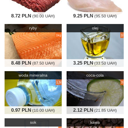
8.72 PLN
9.25 PLN
(90.00 UAH)
(95.50 UAH)
ryby
olej
1kg
1l
8.48 PLN
3.25 PLN
(87.50 UAH)
(33.50 UAH)
woda mineralna
coca-cola
1,5l
2l
0.97 PLN
2.12 PLN
(10.00 UAH)
(21.85 UAH)
sok
kawa