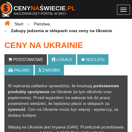
CENY
NA
ŚWIECIE
.PL
Togg
NAJCENNIEJSZY PORTAL W SIECI
navi
Start
Państwa
Zakupy jedzenia w sklepach oraz ceny na Ukrainie
CENY NA UKRAINIE
PODSTAWOWE
LOKALE
NOCLEGI
PALIWO
ZAROBKI
W wybranej zakładce sprawdzisz, ile kosztują
podstawowe
produkty spożywcze
na Ukrainie (w tym alkoholu oraz
papierosów). Przed wyjazdem na wakacje lub do pracy
powinieneś wiedzieć, ile będziesz płacić w sklepach za
żywność
. Cen na Ukrainie może być więcej - wystarczy, że
dodasz kolejne
.
Walutą na Ukrainie jest hrywna (UAH). Przelicznik przedstawia