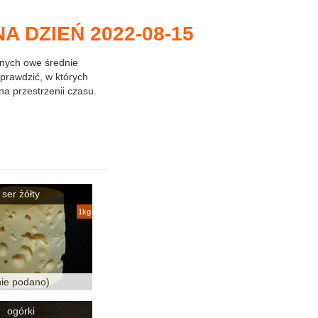
 DZIEŃ 2022-08-15
anych owe średnie
prawdzić, w których
na przestrzenii czasu.
ser żółty
1kg
nie podano)
ogórki