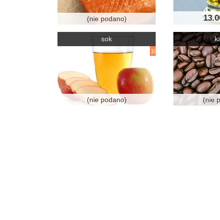
13.
(nie podano)
sok
k
1l
(nie podano)
(nie 