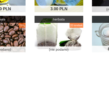
00 PLN
3.00 PLN
(
awa
herbata
250g
20 torebek
podano)
(nie podano)