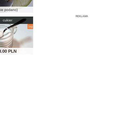
nie podano)
cukier
1kg
8.00 PLN