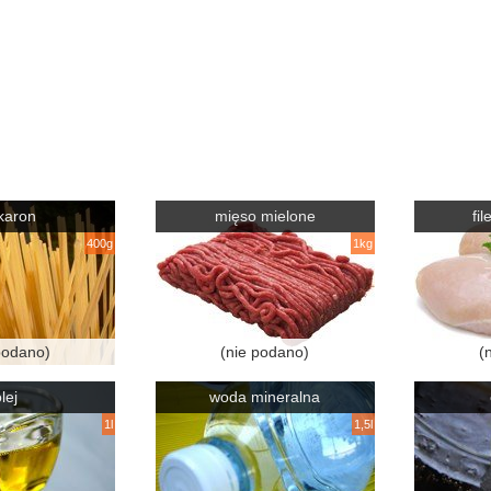
karon
mięso mielone
fi
400g
1kg
podano)
(nie podano)
(
lej
woda mineralna
1l
1,5l