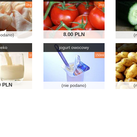
1kg
1kg
8.00 PLN
podano)
(
leko
jogurt owocowy
1l
150ml
0 PLN
(nie podano)
(