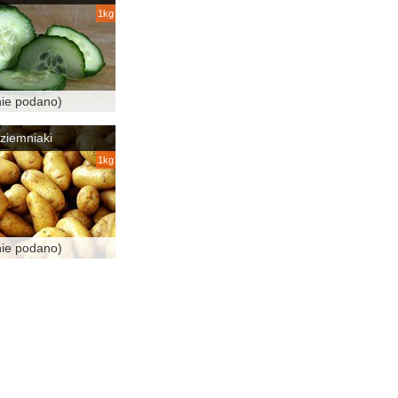
1kg
nie podano)
ziemniaki
1kg
nie podano)