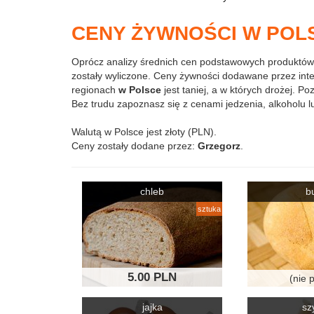
CENY ŻYWNOŚCI W POLS
Oprócz analizy średnich cen podstawowych produktów
zostały wyliczone. Ceny żywności dodawane przez int
regionach
w Polsce
jest taniej, a w których drożej. P
Bez trudu zapoznasz się z cenami jedzenia, alkoholu lu
Walutą w Polsce jest złoty (PLN).
Ceny zostały dodane przez:
Grzegorz
.
chleb
b
sztuka
5.00 PLN
(nie 
jajka
sz