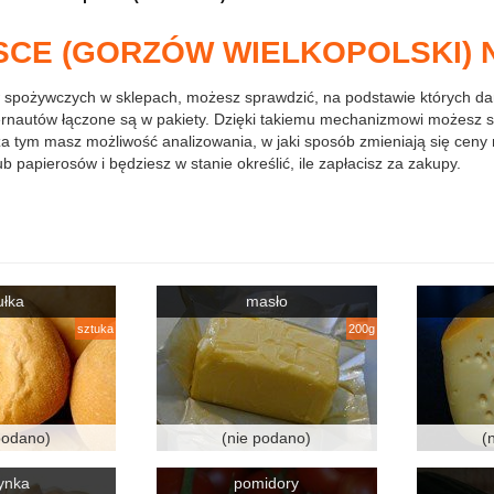
CE (GORZÓW WIELKOPOLSKI) NA
 spożywczych w sklepach, możesz sprawdzić, na podstawie których d
ernautów łączone są w pakiety. Dzięki takiemu mechanizmowi możesz s
oza tym masz możliwość analizowania, w jaki sposób zmieniają się ceny 
b papierosów i będziesz w stanie określić, ile zapłacisz za zakupy.
ułka
masło
sztuka
200g
podano)
(nie podano)
(
ynka
pomidory