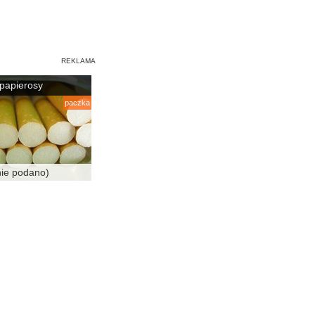
papierosy
paczka
nie podano)