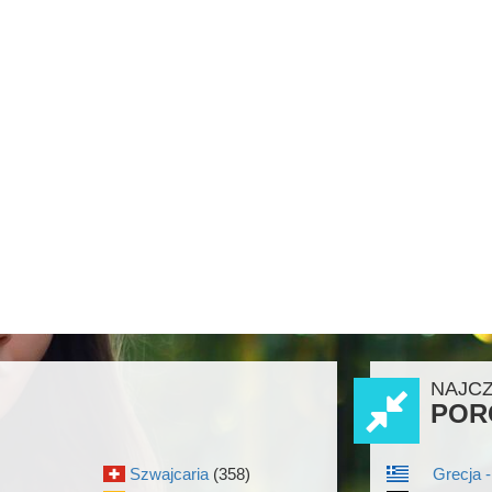
NAJC
POR
Szwajcaria
(358)
Grecja -