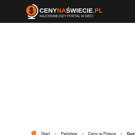
CENY
NA
ŚWIECIE
.PL
NAJCENNIEJSZY PORTAL W SIECI
Start
Państwa
Ceny w Polsce
Gor