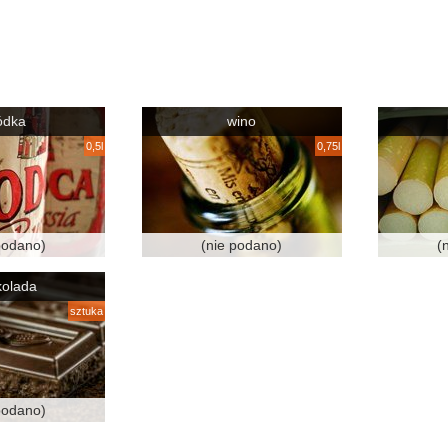
ódka
wino
0,5l
0,75l
podano)
(nie podano)
(
kolada
sztuka
podano)