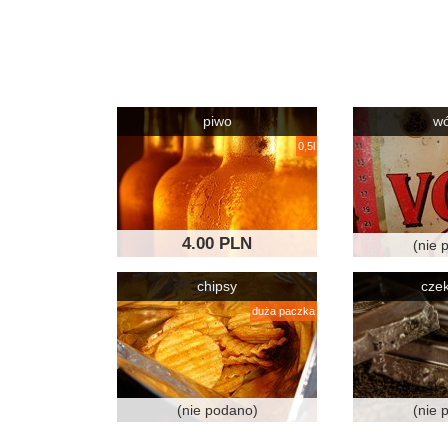
piwo
w
0,5l
4.00 PLN
(nie 
chipsy
cze
duża paczka
(nie podano)
(nie 