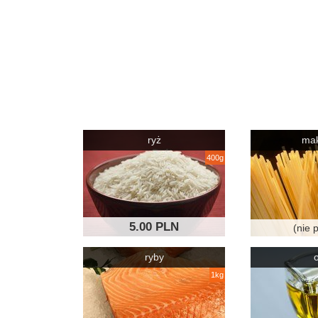
ryż
ma
400g
5.00 PLN
(nie 
ryby
o
1kg