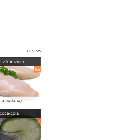
let z kurczaka
1kg
nie podano)
coca-cola
2l