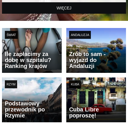
WIĘCEJ
ŚWIAT
ANDALUZJA
Ile zapłacimy za
Zrób to sam -
dobę w szpitalu?
wyjazd do
Ranking krajów
Andaluzji
RZYM
KUBA
Podstawowy
przewodnik po
Cuba Libre
Rzymie
poproszę!