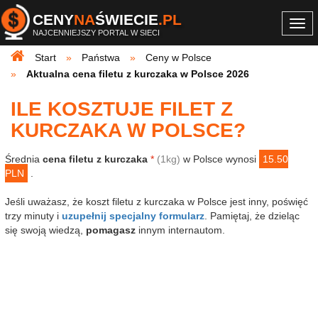
CENY
NA
ŚWIECIE
.PL
Togg
NAJCENNIEJSZY PORTAL W SIECI
navi
Start
Państwa
Ceny w Polsce
Aktualna cena filetu z kurczaka w Polsce 2026
ILE KOSZTUJE FILET Z
KURCZAKA W POLSCE?
Średnia
cena filetu z kurczaka
*
(1kg)
w Polsce wynosi
15.50
PLN
.
Jeśli uważasz, że koszt filetu z kurczaka w Polsce jest inny, poświęć
trzy minuty i
uzupełnij specjalny formularz
. Pamiętaj, że dzieląc
się swoją wiedzą,
pomagasz
innym internautom.