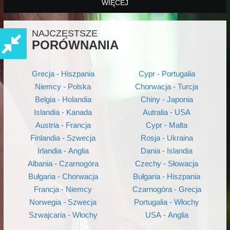
WIĘCEJ
NAJCZĘSTSZE
PORÓWNANIA
Grecja - Hiszpania
Cypr - Portugalia
Niemcy - Polska
Chorwacja - Turcja
Belgia - Holandia
Chiny - Japonia
Islandia - Kanada
Autralia - USA
Austria - Francja
Cypr - Malta
Finlandia - Szwecja
Rosja - Ukraina
Irlandia - Anglia
Dania - Islandia
Albania - Czarnogóra
Czechy - Słowacja
Bułgaria - Chorwacja
Bułgaria - Hiszpania
Francja - Niemcy
Czarnogóra - Grecja
Norwegia - Szwecja
Portugalia - Włochy
Szwajcaria - Włochy
USA - Anglia