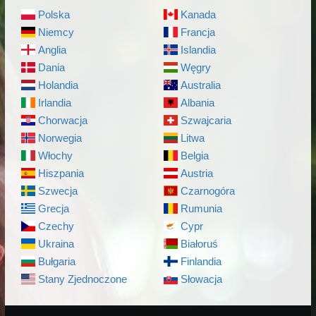
Polska
Kanada
Niemcy
Francja
Anglia
Islandia
Dania
Węgry
Holandia
Australia
Irlandia
Albania
Chorwacja
Szwajcaria
Norwegia
Litwa
Włochy
Belgia
Hiszpania
Austria
Szwecja
Czarnogóra
Grecja
Rumunia
Czechy
Cypr
Ukraina
Białoruś
Bułgaria
Finlandia
Stany Zjednoczone
Słowacja