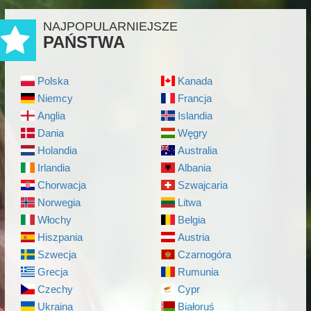
NAJPOPULARNIEJSZE
PAŃSTWA
Polska
Kanada
Niemcy
Francja
Anglia
Islandia
Dania
Węgry
Holandia
Australia
Irlandia
Albania
Chorwacja
Szwajcaria
Norwegia
Litwa
Włochy
Belgia
Hiszpania
Austria
Szwecja
Czarnogóra
Grecja
Rumunia
Czechy
Cypr
Ukraina
Białoruś