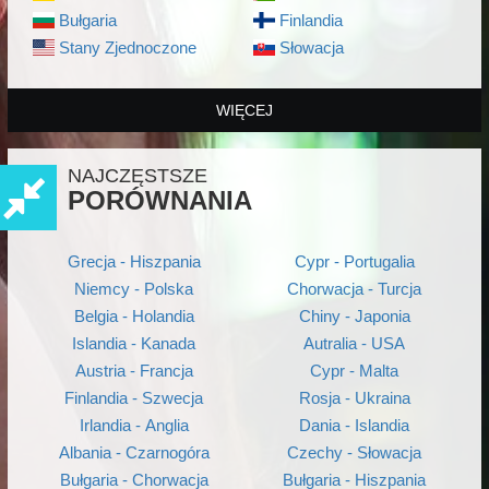
Bułgaria
Finlandia
Stany Zjednoczone
Słowacja
WIĘCEJ
NAJCZĘSTSZE
PORÓWNANIA
Grecja - Hiszpania
Cypr - Portugalia
Niemcy - Polska
Chorwacja - Turcja
Belgia - Holandia
Chiny - Japonia
Islandia - Kanada
Autralia - USA
Austria - Francja
Cypr - Malta
Finlandia - Szwecja
Rosja - Ukraina
Irlandia - Anglia
Dania - Islandia
Albania - Czarnogóra
Czechy - Słowacja
Bułgaria - Chorwacja
Bułgaria - Hiszpania