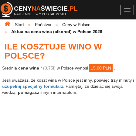
CENY
NA
ŚWIECIE
.PL
Togg
NAJCENNIEJSZY PORTAL W SIECI
navi
Start
Państwa
Ceny w Polsce
Aktualna cena wina (alkohol) w Polsce 2026
ILE KOSZTUJE WINO W
POLSCE?
Średnia
cena wina
*
(0,75l)
w Polsce wynosi
15.00 PLN
.
Jeśli uważasz, że koszt wina w Polsce jest inny, poświęć trzy minuty i
uzupełnij specjalny formularz
. Pamiętaj, że dzieląc się swoją
wiedzą,
pomagasz
innym internautom.