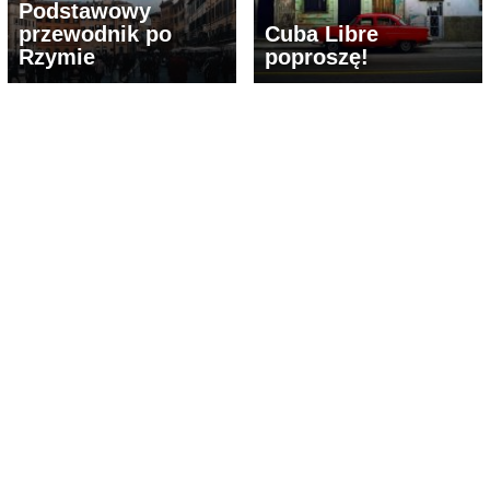
Podstawowy
przewodnik po
Cuba Libre
Rzymie
poproszę!