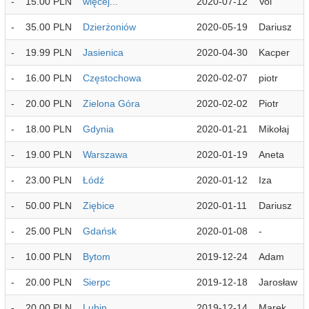
-
15.00 PLN
więcej...
2020-07-12
Voi
-
35.00 PLN
Dzierżoniów
2020-05-19
Dariusz
-
19.99 PLN
Jasienica
2020-04-30
Kacper
-
16.00 PLN
Częstochowa
2020-02-07
piotr
-
20.00 PLN
Zielona Góra
2020-02-02
Piotr
-
18.00 PLN
Gdynia
2020-01-21
Mikołaj
-
19.00 PLN
Warszawa
2020-01-19
Aneta
-
23.00 PLN
Łódź
2020-01-12
Iza
-
50.00 PLN
Ziębice
2020-01-11
Dariusz
-
25.00 PLN
Gdańsk
2020-01-08
-
-
10.00 PLN
Bytom
2019-12-24
Adam
-
20.00 PLN
Sierpc
2019-12-18
Jarosław
-
20.00 PLN
Lubin
2019-12-14
Marek