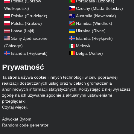
Polska (Gorzów
Portugalia (Lizbona)
Wielkopolski)
Czechy (Mlada Boleslav)
Polska (Grudziądz)
Australia (Newcastle)
Polska (Kraków)
Namibia (Windhuk)
Łotwa (Lajti)
Ukraina (Rivne)
Stany Zjednoczone
Islandia (Reykjavik)
(Chicago)
Meksyk
Islandia (Rejkiawik)
Belgia (Aalter)
Prywatność
Ta strona używa cookie i innych technologii w celu poprawnej
realizacji dostarczanych usług oraz w celach gromadzenia
anonimowych informacji statystycznych. Korzystając z niej wyrażasz
zgodę na ich używanie zgodnie z aktualnymi ustawieniami
przeglądarki.
Czytaj więcej
.
Adwokat Bytom
Random code generator