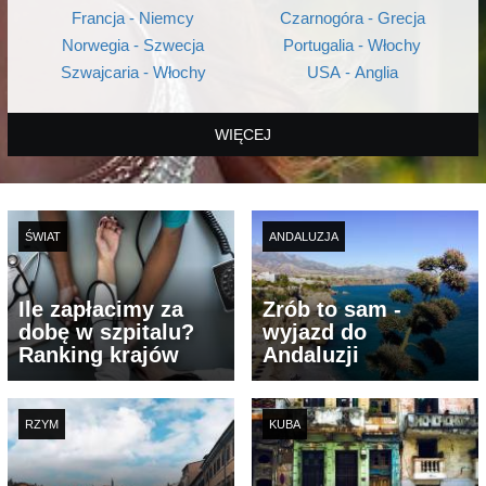
Francja - Niemcy
Czarnogóra - Grecja
Norwegia - Szwecja
Portugalia - Włochy
Szwajcaria - Włochy
USA - Anglia
WIĘCEJ
ŚWIAT
ANDALUZJA
Ile zapłacimy za
Zrób to sam -
dobę w szpitalu?
wyjazd do
Ranking krajów
Andaluzji
RZYM
KUBA