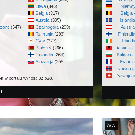
Litwa
(346)
Niemcy
Belgia
(317)
Belgia 
Austria
(305)
Islandi
czone
(547)
Czarnogóra
(299)
Austria
Rumunia
(293)
Finlandi
Cypr
(277)
Irlandi
Białoruś
(266)
Albania -
Finlandia
(264)
Bułgaria 
)
Słowacja
(255)
Francja
Norwegia
Szwajcar
en w portalu wynosi:
32 528
.
J
ŚWIAT