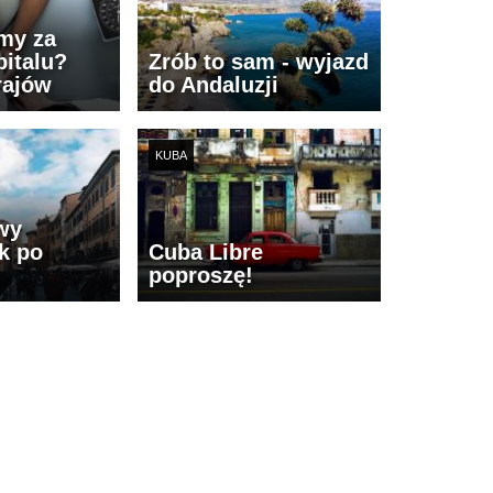
imy za
italu?
Zrób to sam - wyjazd
rajów
do Andaluzji
KUBA
wy
k po
Cuba Libre
poproszę!