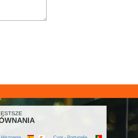
ZĘSTSZE
ÓWNANIA
 Hiszpania
Cypr - Portugalia