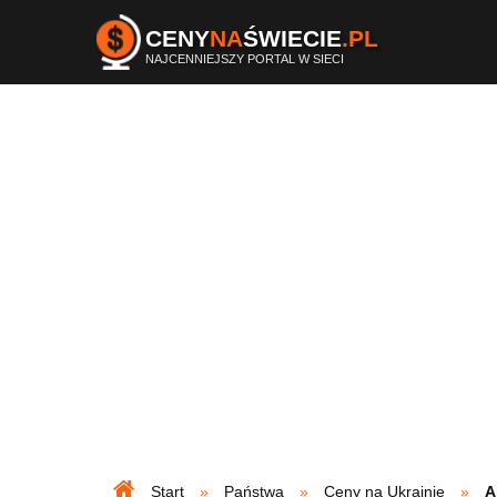
CENY
NA
ŚWIECIE
.PL
NAJCENNIEJSZY PORTAL W SIECI
Start
Państwa
Ceny na Ukrainie
A