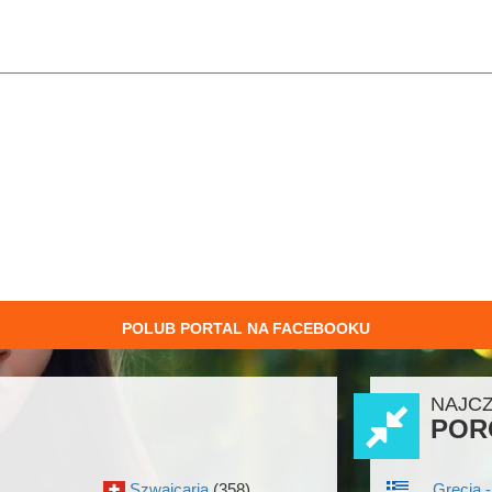
POLUB PORTAL NA FACEBOOKU
NAJC
POR
Szwajcaria
(358)
Grecja -