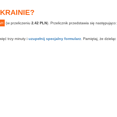
UKRAINIE?
AH
(w przeliczeniu
2.42 PLN
). Przelicznik przedstawia się następując
więć trzy minuty i
uzupełnij specjalny formularz
. Pamiętaj, że dzieląc