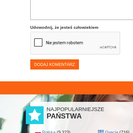
Udowodnij, że jesteś człowiekiem
DODAJ KOMENTARZ
NAJPOPULARNIEJSZE
PAŃSTWA
Polska
(9 323)
Grecja
(716)