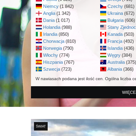
Niemcy
(1 842)
Czechy
(681)
Anglia
(1 342)
Ukraina
(672)
Dania
(1 017)
Bułgaria
(606)
Holandia
(988)
Stany Zjedno
Irlandia
(850)
Kanada
(503)
Chorwacja
(810)
Francja
(492)
Norwegia
(790)
Islandia
(436)
Włochy
(774)
Węgry
(384)
Hiszpania
(767)
Australia
(375
Szwecja
(723)
Albania
(366)
W nawiasach podana jest ilość cen. Ogólna liczba c
WIĘCE
ŚWIAT