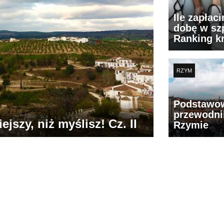
Ile zapłac
dobę w szp
Ranking k
RZYM
Podstawo
przewodni
jszy, niż myślisz! Cz. II
Rzymie