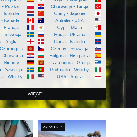
 - Polska
Chorwacja - Turcja
- Holandia
Chiny - Japonia
a - Kanada
Autralia - USA
 - Francja
Cypr - Malta
a - Szwecja
Rosja - Ukraina
a - Anglia
Dania - Islandia
 Czarnogóra
Czechy - Słowacja
- Chorwacja
Bułgaria - Hiszpania
 - Niemcy
Czarnogóra - Grecja
 - Szwecja
Portugalia - Włochy
ia - Włochy
USA - Anglia
WIĘCEJ
ANDALUZJA