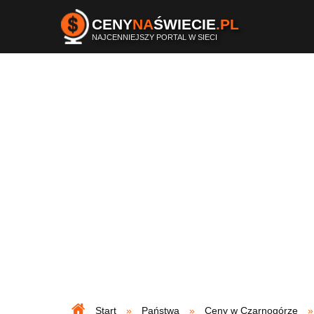
CENY
NA
ŚWIECIE
.PL
NAJCENNIEJSZY PORTAL W SIECI
Start
Państwa
Ceny w Czarnogórze