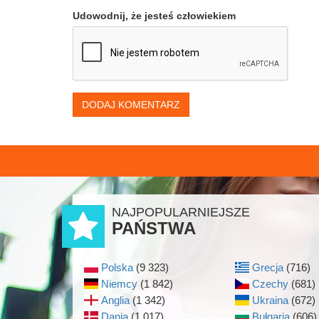
Udowodnij, że jesteś człowiekiem
DODAJ KOMENTARZ
NAJPOPULARNIEJSZE
PAŃSTWA
Polska
(9 323)
Grecja
(716)
Niemcy
(1 842)
Czechy
(681)
Anglia
(1 342)
Ukraina
(672)
Dania
(1 017)
Bułgaria
(606)