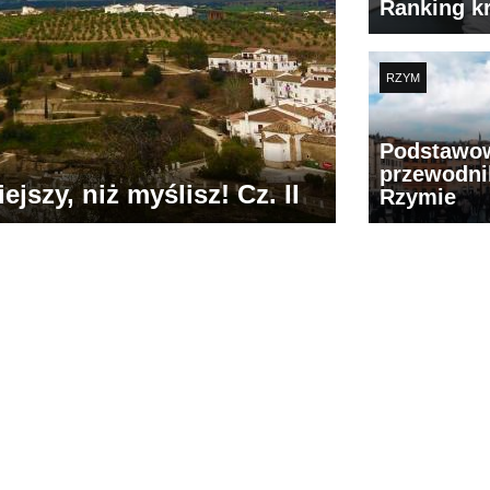
Ranking k
RZYM
Podstawo
przewodni
jszy, niż myślisz! Cz. II
Rzymie