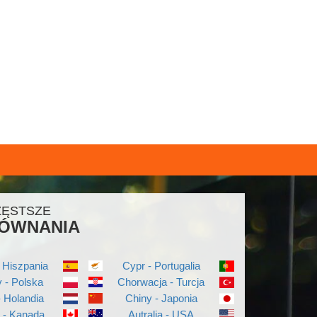
ZĘSTSZE
ÓWNANIA
 Hiszpania
Cypr - Portugalia
 - Polska
Chorwacja - Turcja
- Holandia
Chiny - Japonia
a - Kanada
Autralia - USA