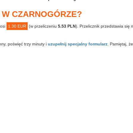
P W CZARNOGÓRZE?
osi
1.30 EUR
(w przeliczeniu
5.53 PLN
). Przelicznik przedstawia się
nny, poświęć trzy minuty i
uzupełnij specjalny formularz
. Pamiętaj, że