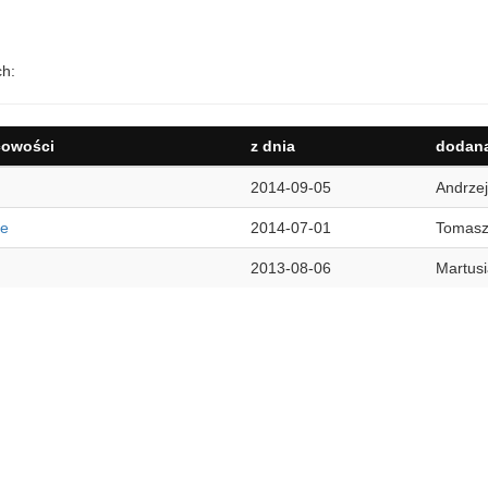
ch:
cowości
z dnia
dodana
2014-09-05
Andrzej
re
2014-07-01
Tomas
2013-08-06
Martus