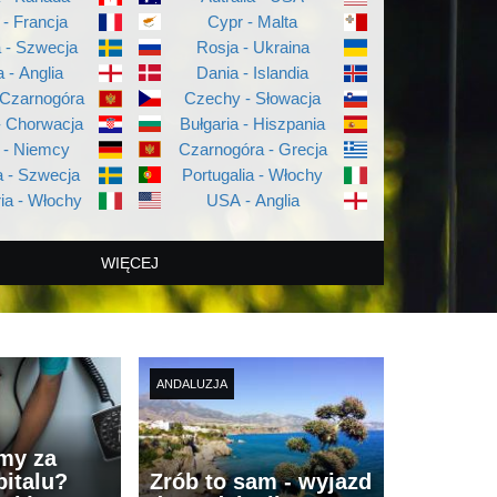
 - Francja
Cypr - Malta
a - Szwecja
Rosja - Ukraina
a - Anglia
Dania - Islandia
 Czarnogóra
Czechy - Słowacja
- Chorwacja
Bułgaria - Hiszpania
 - Niemcy
Czarnogóra - Grecja
 - Szwecja
Portugalia - Włochy
ia - Włochy
USA - Anglia
WIĘCEJ
ANDALUZJA
imy za
italu?
Zrób to sam - wyjazd