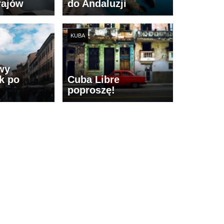
rajów
do Andaluzji
KUBA
wy
k po
Cuba Libre
poproszę!