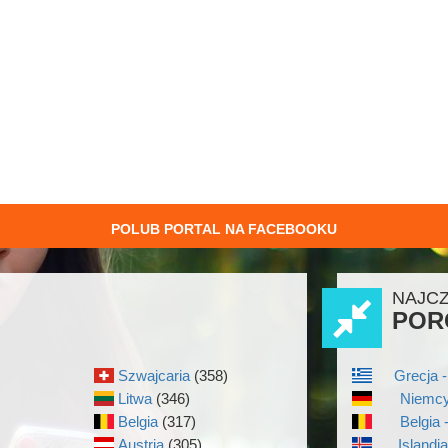
POLUB PORTAL NA FACEBOOKU
NAJC
POR
Szwajcaria
(358)
Grecja -
Litwa
(346)
Niemcy
Belgia
(317)
Belgia 
Austria
(305)
Islandi