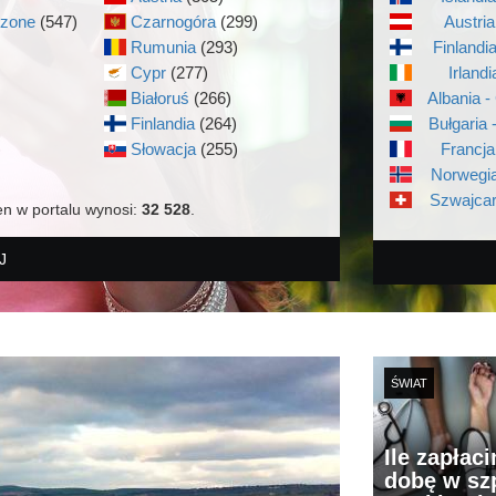
czone
(547)
Czarnogóra
(299)
Austria
Rumunia
(293)
Finlandi
Cypr
(277)
Irlandi
Białoruś
(266)
Albania -
Finlandia
(264)
Bułgaria 
)
Słowacja
(255)
Francja
Norwegia
Szwajcar
en w portalu wynosi:
32 528
.
J
ŚWIAT
Ile zapłac
dobę w szp