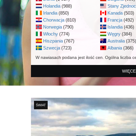
Holandia
(988)
Stany Zjedno
Irlandia
(850)
Kanada
(503)
Chorwacja
(810)
Francja
(492)
Norwegia
(790)
Islandia
(436)
Włochy
(774)
Węgry
(384)
Hiszpania
(767)
Australia
(375
Szwecja
(723)
Albania
(366)
W nawiasach podana jest ilość cen. Ogólna liczba c
WIĘCE
ŚWIAT