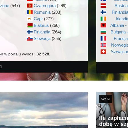
czone
(547)
Czarnogóra
(299)
Austria
Rumunia
(293)
Finlandi
Cypr
(277)
Irlandi
Białoruś
(266)
Albania -
Finlandia
(264)
Bułgaria 
)
Słowacja
(255)
Francja
Norwegia
Szwajcar
en w portalu wynosi:
32 528
.
J
ŚWIAT
Ile zapłac
dobę w szp