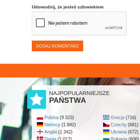
Udowodnij, że jesteś człowiekiem
DODAJ KOMENTARZ
NAJPOPULARNIEJSZE
PAŃSTWA
Polska
(9 323)
Grecja
(716)
Niemcy
(1 842)
Czechy
(681)
Anglia
(1 342)
Ukraina
(672)
Dania
(1 017)
Bułgaria
(606)