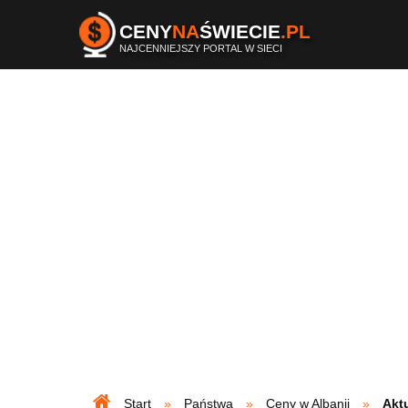
CENY
NA
ŚWIECIE
.PL
NAJCENNIEJSZY PORTAL W SIECI
Start
Państwa
Ceny w Albanii
Akt