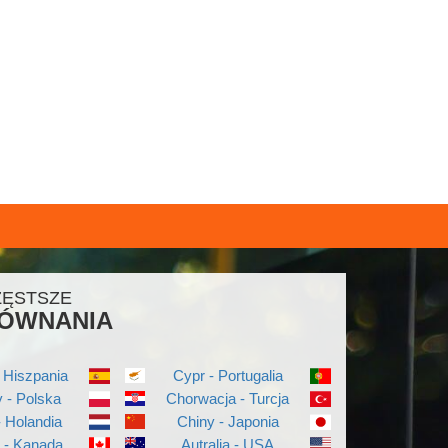
ZĘSTSZE
ÓWNANIA
 Hiszpania
Cypr - Portugalia
 - Polska
Chorwacja - Turcja
- Holandia
Chiny - Japonia
a - Kanada
Autralia - USA