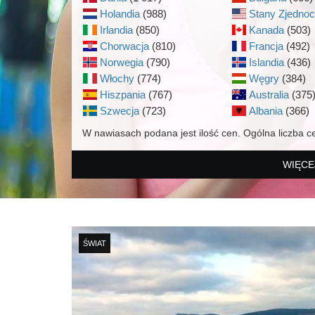
Holandia
(988)
Stany Zjedno
Irlandia
(850)
Kanada
(503)
Chorwacja
(810)
Francja
(492)
Norwegia
(790)
Islandia
(436)
Włochy
(774)
Węgry
(384)
Hiszpania
(767)
Australia
(375
Szwecja
(723)
Albania
(366)
W nawiasach podana jest ilość cen. Ogólna liczba c
WIĘCE
ŚWIAT