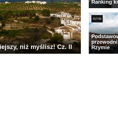
Ranking k
RZYM
Podstawo
przewodni
jszy, niż myślisz! Cz. II
Rzymie