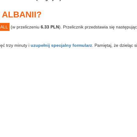
 ALBANII?
 ALL
(w przeliczeniu
6.33 PLN
). Przelicznik przedstawia się następując
ięć trzy minuty i
uzupełnij specjalny formularz
. Pamiętaj, że dzieląc 