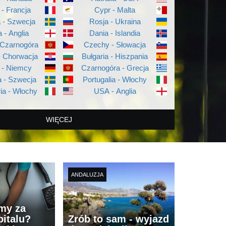
 - Francja
Cypr - Malta
a - Szwecja
Rosja - Ukraina
a - Anglia
Dania - Islandia
 Czarnogóra
Czechy - Słowacja
- Chorwacja
Bułgaria - Hiszpania
 - Niemcy
Czarnogóra - Grecja
 - Szwecja
Portugalia - Włochy
ia - Włochy
USA - Anglia
WIĘCEJ
ANDALUZJA
imy za
italu?
Zrób to sam - wyjazd