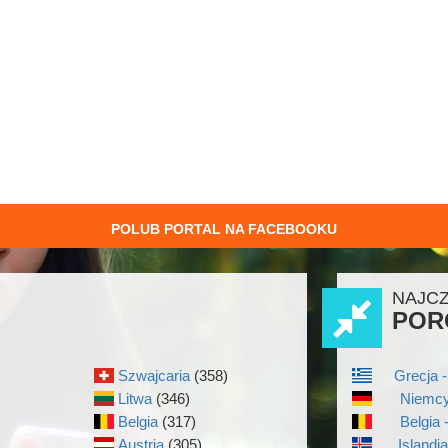
POLUB PORTAL NA FACEBOOKU
NAJC
POR
Szwajcaria
(358)
Grecja -
Litwa
(346)
Niemcy
Belgia
(317)
Belgia 
Austria
(305)
Islandi