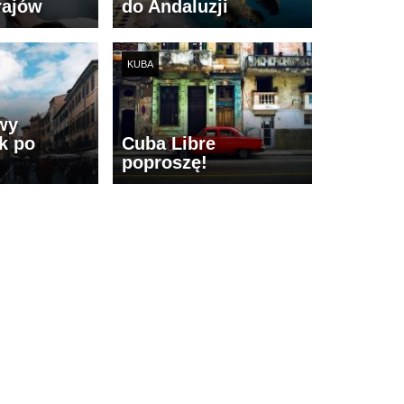
rajów
do Andaluzji
KUBA
wy
k po
Cuba Libre
poproszę!