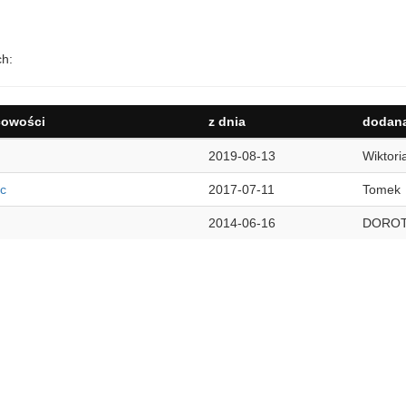
ch:
cowości
z dnia
dodana
2019-08-13
Wiktori
c
2017-07-11
Tomek
2014-06-16
DORO