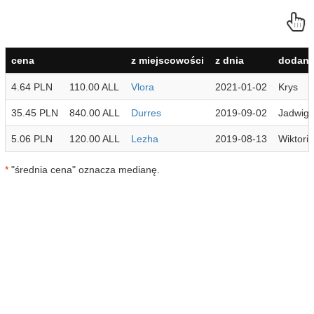
cena
z miejscowości
z dnia
dodana
4.64 PLN
110.00 ALL
Vlora
2021-01-02
Krys
35.45 PLN
840.00 ALL
Durres
2019-09-02
Jadwig
5.06 PLN
120.00 ALL
Lezha
2019-08-13
Wiktoria
*
"średnia cena" oznacza medianę.