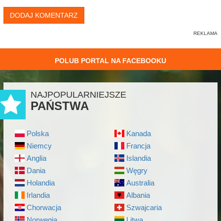
DODAJ KOMENTARZ
POLUB PORTAL NA FACEBOOKU
NAJPOPULARNIEJSZE
PAŃSTWA
Polska
Kanada
Niemcy
Francja
Anglia
Islandia
Dania
Węgry
Holandia
Australia
Irlandia
Albania
Chorwacja
Szwajcaria
Norwegia
Litwa