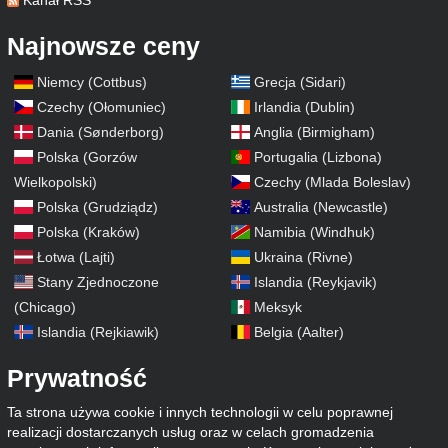
Kanał RSS
Najnowsze ceny
Niemcy (Cottbus)
Grecja (Sidari)
Czechy (Ołomuniec)
Irlandia (Dublin)
Dania (Sønderborg)
Anglia (Birmigham)
Polska (Gorzów
Portugalia (Lizbona)
Wielkopolski)
Czechy (Mlada Boleslav)
Polska (Grudziądz)
Australia (Newcastle)
Polska (Kraków)
Namibia (Windhuk)
Łotwa (Lajti)
Ukraina (Rivne)
Stany Zjednoczone
Islandia (Reykjavik)
(Chicago)
Meksyk
Islandia (Rejkiawik)
Belgia (Aalter)
Prywatność
Ta strona używa cookie i innych technologii w celu poprawnej
realizacji dostarczanych usług oraz w celach gromadzenia