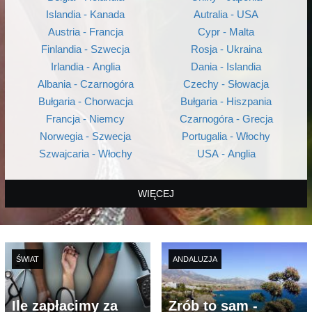
Islandia - Kanada
Autralia - USA
Austria - Francja
Cypr - Malta
Finlandia - Szwecja
Rosja - Ukraina
Irlandia - Anglia
Dania - Islandia
Albania - Czarnogóra
Czechy - Słowacja
Bułgaria - Chorwacja
Bułgaria - Hiszpania
Francja - Niemcy
Czarnogóra - Grecja
Norwegia - Szwecja
Portugalia - Włochy
Szwajcaria - Włochy
USA - Anglia
WIĘCEJ
ŚWIAT
ANDALUZJA
Ile zapłacimy za
Zrób to sam -