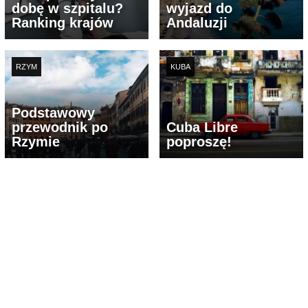
dobę w szpitalu?
wyjazd do
Ranking krajów
Andaluzji
RZYM
KUBA
Podstawowy
przewodnik po
Cuba Libre
Rzymie
poproszę!