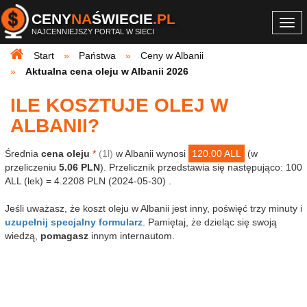
CENY
NA
ŚWIECIE
.PL
Togg
NAJCENNIEJSZY PORTAL W SIECI
navi
Start
Państwa
Ceny w Albanii
Aktualna cena oleju w Albanii 2026
ILE KOSZTUJE OLEJ W
ALBANII?
Średnia
cena oleju
*
(1l)
w Albanii wynosi
120.00 ALL
(w
przeliczeniu
5.06 PLN
). Przelicznik przedstawia się następująco: 100
ALL (lek) = 4.2208 PLN (2024-05-30) .
Jeśli uważasz, że koszt oleju w Albanii jest inny, poświęć trzy minuty i
uzupełnij specjalny formularz
. Pamiętaj, że dzieląc się swoją
wiedzą,
pomagasz
innym internautom.