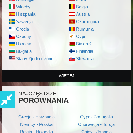
Włochy
Belgia
Hiszpania
Austria
Szwecja
Czarnogóra
Grecja
Rumunia
Czechy
Cypr
Ukraina
Białoruś
Bułgaria
Finlandia
Stany Zjednoczone
Słowacja
WIĘCEJ
NAJCZĘSTSZE
PORÓWNANIA
Grecja - Hiszpania
Cypr - Portugalia
Niemcy - Polska
Chorwacja - Turcja
Belgia - Holandia
Chiny - Japonia