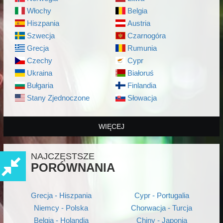
Włochy
Belgia
Hiszpania
Austria
Szwecja
Czarnogóra
Grecja
Rumunia
Czechy
Cypr
Ukraina
Białoruś
Bułgaria
Finlandia
Stany Zjednoczone
Słowacja
WIĘCEJ
NAJCZĘSTSZE
PORÓWNANIA
Grecja - Hiszpania
Cypr - Portugalia
Niemcy - Polska
Chorwacja - Turcja
Belgia - Holandia
Chiny - Japonia