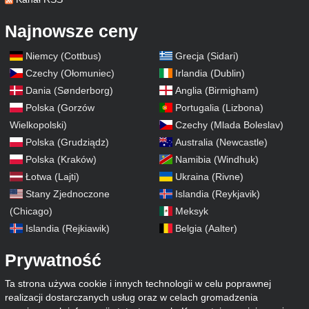
Najnowsze ceny
Niemcy (Cottbus)
Grecja (Sidari)
Czechy (Ołomuniec)
Irlandia (Dublin)
Dania (Sønderborg)
Anglia (Birmigham)
Polska (Gorzów
Portugalia (Lizbona)
Wielkopolski)
Czechy (Mlada Boleslav)
Polska (Grudziądz)
Australia (Newcastle)
Polska (Kraków)
Namibia (Windhuk)
Łotwa (Lajti)
Ukraina (Rivne)
Stany Zjednoczone
Islandia (Reykjavik)
(Chicago)
Meksyk
Islandia (Rejkiawik)
Belgia (Aalter)
Prywatność
Ta strona używa cookie i innych technologii w celu poprawnej
realizacji dostarczanych usług oraz w celach gromadzenia