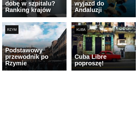
dobę w szpitalu?
wyjazd do
Ranking krajów
Andaluzji
RZYM
KUBA
Podstawowy
przewodnik po
Cuba Libre
Rzymie
poproszę!