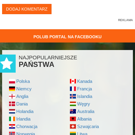
DODAJ KOMENTARZ
POLUB PORTAL NA FACEBOOKU
NAJPOPULARNIEJSZE
PAŃSTWA
Polska
Kanada
Niemcy
Francja
Anglia
Islandia
Dania
Węgry
Holandia
Australia
Irlandia
Albania
Chorwacja
Szwajcaria
Norwegia
Litwa