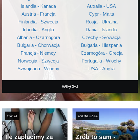
Islandia - Kanada
Autralia - USA
Austria - Francja
Cypr - Malta
Finlandia - Szwecja
Rosja - Ukraina
Irlandia - Anglia
Dania - Islandia
Albania - Czarnogóra
Czechy - Słowacja
Bułgaria - Chorwacja
Bułgaria - Hiszpania
Francja - Niemcy
Czarnogóra - Grecja
Norwegia - Szwecja
Portugalia - Włochy
Szwajcaria - Włochy
USA - Anglia
WIĘCEJ
ŚWIAT
ANDALUZJA
Ile zapłacimy za
Zrób to sam -