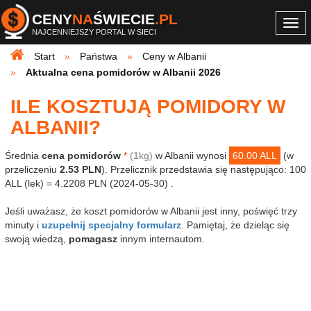
CENY
NA
ŚWIECIE
.PL
Togg
NAJCENNIEJSZY PORTAL W SIECI
navi
Start
Państwa
Ceny w Albanii
Aktualna cena pomidorów w Albanii 2026
ILE KOSZTUJĄ POMIDORY W
ALBANII?
Średnia
cena pomidorów
*
(1kg)
w Albanii wynosi
60.00 ALL
(w
przeliczeniu
2.53 PLN
). Przelicznik przedstawia się następująco: 100
ALL (lek) = 4.2208 PLN (2024-05-30) .
Jeśli uważasz, że koszt pomidorów w Albanii jest inny, poświęć trzy
minuty i
uzupełnij specjalny formularz
. Pamiętaj, że dzieląc się
swoją wiedzą,
pomagasz
innym internautom.