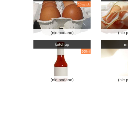
10 sztuk
(nie podano)
(nie 
ketchup
m
500ml
(nie podano)
(nie 