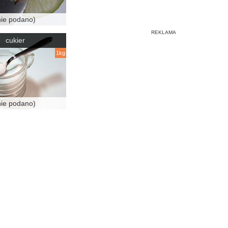
nie podano)
cukier
1kg
nie podano)