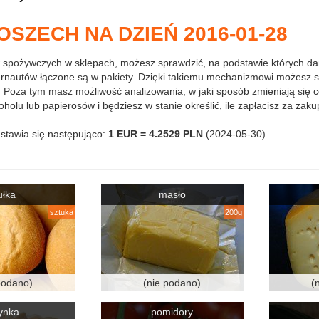
SZECH NA DZIEŃ 2016-01-28
 spożywczych w sklepach, możesz sprawdzić, na podstawie których d
ernautów łączone są w pakiety. Dzięki takiemu mechanizmowi możesz s
ej. Poza tym masz możliwość analizowania, w jaki sposób zmieniają się c
holu lub papierosów i będziesz w stanie określić, ile zapłacisz za zaku
dstawia się następująco:
1 EUR = 4.2529 PLN
(2024-05-30).
ułka
masło
sztuka
200g
podano)
(nie podano)
(
ynka
pomidory