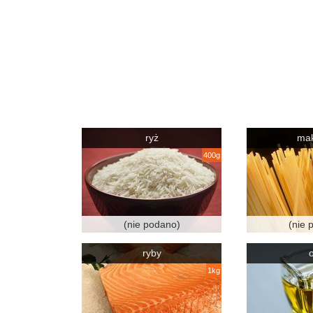
ryż
ma
400g
(nie podano)
(nie 
ryby
o
1kg