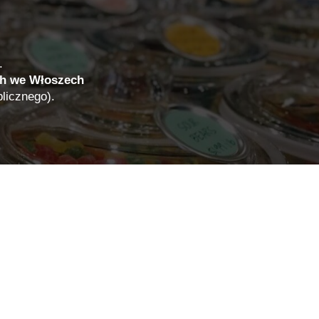
.
ch we Włoszech
licznego).