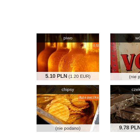
piwo
w
0,5l
5.10 PLN
(1.20 EUR)
(nie 
chipsy
cze
duża paczka
9.78 PL
(nie podano)