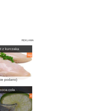
let z kurczaka
1kg
nie podano)
coca-cola
2l