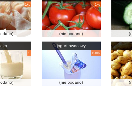
1kg
1kg
podano)
(nie podano)
(
leko
jogurt owocowy
1l
150ml
podano)
(nie podano)
(