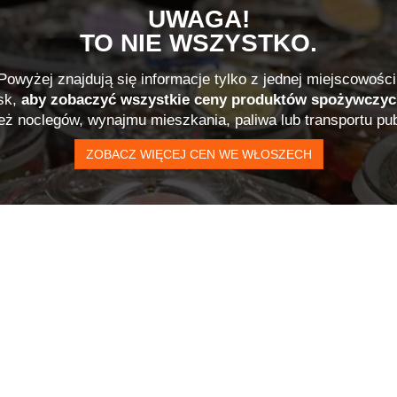
UWAGA!
TO NIE WSZYSTKO.
Powyżej znajdują się informacje tylko z jednej miejscowości
isk,
aby zobaczyć wszystkie ceny produktów spożywczy
ież noclegów, wynajmu mieszkania, paliwa lub transportu pub
ZOBACZ WIĘCEJ CEN WE WŁOSZECH