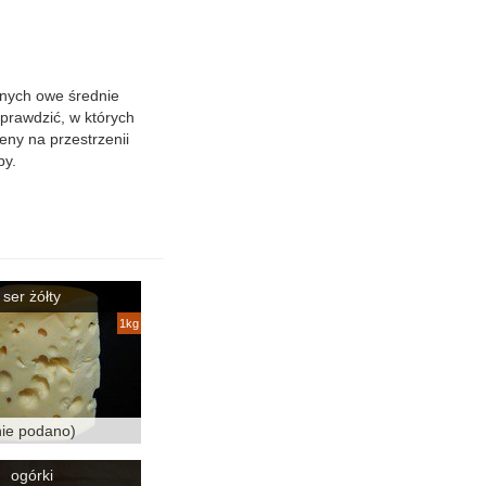
anych owe średnie
prawdzić, w których
eny na przestrzenii
py.
ser żółty
1kg
nie podano)
ogórki