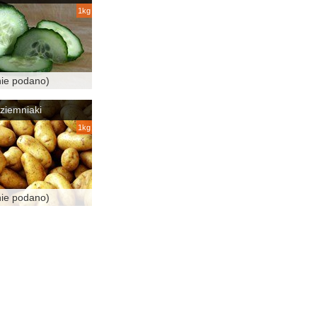
1kg
nie podano)
ziemniaki
1kg
nie podano)