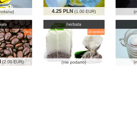
4.25 PLN
(1.00 EUR)
podano)
(
awa
herbata
250g
20 torebek
N
(2.00 EUR)
(nie podano)
(