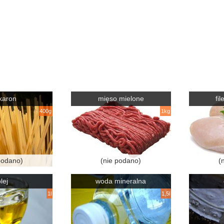
karon
mięso mielone
fi
400g
1kg
podano)
(nie podano)
(
lej
woda mineralna
1l
1,5l