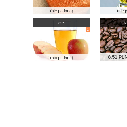
(nie podano)
(nie 
sok
k
1l
8.51 PL
(nie podano)