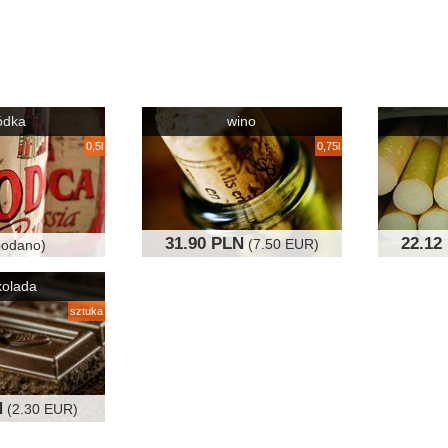
ódka
wino
0,5l
0,75l
31.90 PLN
22.12
(7.50 EUR)
podano)
kolada
sztuka
N
(2.30 EUR)