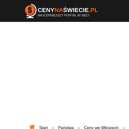
CENY
NA
ŚWIECIE
.PL
NAJCENNIEJSZY PORTAL W SIECI
Start
Państwa
Ceny we Włoszech