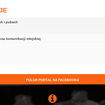
JE
ch i pubach
az komunikacji miejskiej
POLUB PORTAL NA FACEBOOKU