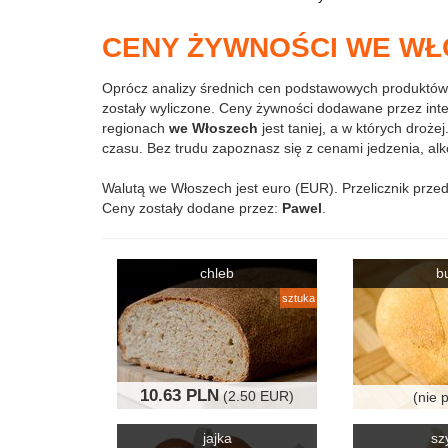
CENY ŻYWNOŚCI WE WŁO
Oprócz analizy średnich cen podstawowych produktów
zostały wyliczone. Ceny żywności dodawane przez int
regionach
we Włoszech
jest taniej, a w których droż
czasu. Bez trudu zapoznasz się z cenami jedzenia, alko
Walutą we Włoszech jest euro (EUR). Przelicznik prze
Ceny zostały dodane przez:
Pawel
.
chleb
b
sztuka
10.63 PLN
(2.50 EUR)
(nie 
jajka
sz