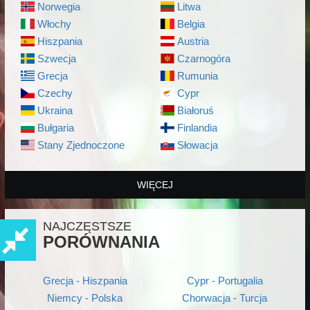
Norwegia
Litwa
Włochy
Belgia
Hiszpania
Austria
Szwecja
Czarnogóra
Grecja
Rumunia
Czechy
Cypr
Ukraina
Białoruś
Bułgaria
Finlandia
Stany Zjednoczone
Słowacja
WIĘCEJ
NAJCZĘSTSZE
PORÓWNANIA
Grecja - Hiszpania
Cypr - Portugalia
Niemcy - Polska
Chorwacja - Turcja