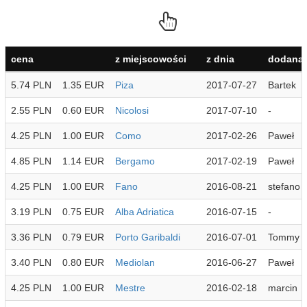
cena
z miejscowości
z dnia
dodana 
5.74 PLN
1.35 EUR
Piza
2017-07-27
Bartek
2.55 PLN
0.60 EUR
Nicolosi
2017-07-10
-
4.25 PLN
1.00 EUR
Como
2017-02-26
Paweł
4.85 PLN
1.14 EUR
Bergamo
2017-02-19
Paweł
4.25 PLN
1.00 EUR
Fano
2016-08-21
stefano
3.19 PLN
0.75 EUR
Alba Adriatica
2016-07-15
-
3.36 PLN
0.79 EUR
Porto Garibaldi
2016-07-01
Tommy
3.40 PLN
0.80 EUR
Mediolan
2016-06-27
Paweł
4.25 PLN
1.00 EUR
Mestre
2016-02-18
marcin