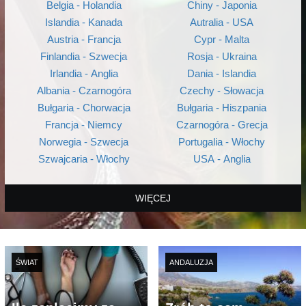
Belgia - Holandia
Chiny - Japonia
Islandia - Kanada
Autralia - USA
Austria - Francja
Cypr - Malta
Finlandia - Szwecja
Rosja - Ukraina
Irlandia - Anglia
Dania - Islandia
Albania - Czarnogóra
Czechy - Słowacja
Bułgaria - Chorwacja
Bułgaria - Hiszpania
Francja - Niemcy
Czarnogóra - Grecja
Norwegia - Szwecja
Portugalia - Włochy
Szwajcaria - Włochy
USA - Anglia
WIĘCEJ
ŚWIAT
ANDALUZJA