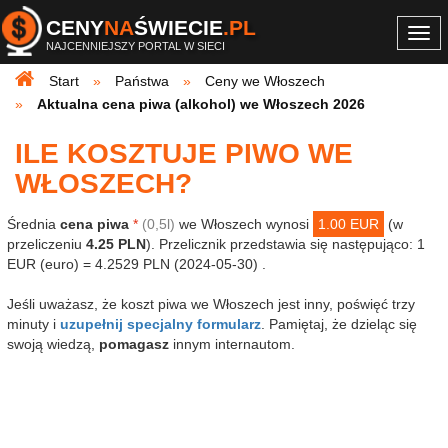
CENY
NA
ŚWIECIE
.PL
Togg
NAJCENNIEJSZY PORTAL W SIECI
navi
Start
Państwa
Ceny we Włoszech
Aktualna cena piwa (alkohol) we Włoszech 2026
ILE KOSZTUJE PIWO WE
WŁOSZECH?
Średnia
cena piwa
*
(0,5l)
we Włoszech wynosi
1.00 EUR
(w
przeliczeniu
4.25 PLN
). Przelicznik przedstawia się następująco: 1
EUR (euro) = 4.2529 PLN (2024-05-30) .
Jeśli uważasz, że koszt piwa we Włoszech jest inny, poświęć trzy
minuty i
uzupełnij specjalny formularz
. Pamiętaj, że dzieląc się
swoją wiedzą,
pomagasz
innym internautom.