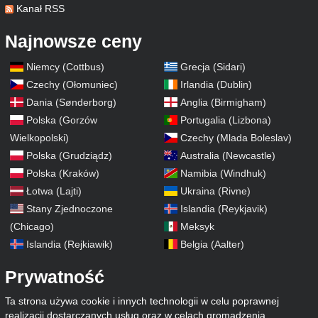
Kanał RSS
Najnowsze ceny
Niemcy (Cottbus)
Grecja (Sidari)
Czechy (Ołomuniec)
Irlandia (Dublin)
Dania (Sønderborg)
Anglia (Birmigham)
Polska (Gorzów
Portugalia (Lizbona)
Wielkopolski)
Czechy (Mlada Boleslav)
Polska (Grudziądz)
Australia (Newcastle)
Polska (Kraków)
Namibia (Windhuk)
Łotwa (Lajti)
Ukraina (Rivne)
Stany Zjednoczone
Islandia (Reykjavik)
(Chicago)
Meksyk
Islandia (Rejkiawik)
Belgia (Aalter)
Prywatność
Ta strona używa cookie i innych technologii w celu poprawnej
realizacji dostarczanych usług oraz w celach gromadzenia