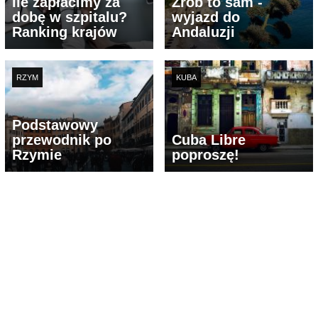
Ile zapłacimy za
Zrób to sam -
dobę w szpitalu?
wyjazd do
Ranking krajów
Andaluzji
RZYM
KUBA
Podstawowy
przewodnik po
Cuba Libre
Rzymie
poproszę!