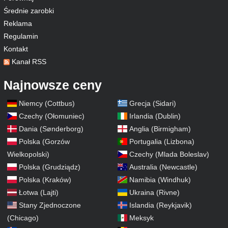
Średnie zarobki
Reklama
Regulamin
Kontakt
Kanał RSS
Najnowsze ceny
Niemcy (Cottbus)
Grecja (Sidari)
Czechy (Ołomuniec)
Irlandia (Dublin)
Dania (Sønderborg)
Anglia (Birmigham)
Polska (Gorzów
Portugalia (Lizbona)
Wielkopolski)
Czechy (Mlada Boleslav)
Polska (Grudziądz)
Australia (Newcastle)
Polska (Kraków)
Namibia (Windhuk)
Łotwa (Lajti)
Ukraina (Rivne)
Stany Zjednoczone
Islandia (Reykjavik)
(Chicago)
Meksyk