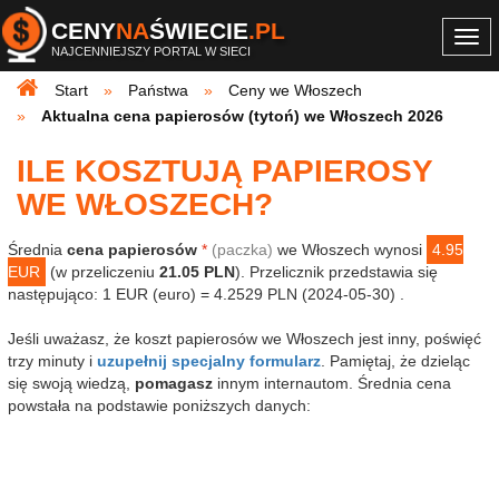
CENY
NA
ŚWIECIE
.PL
Togg
NAJCENNIEJSZY PORTAL W SIECI
navi
Start
Państwa
Ceny we Włoszech
Aktualna cena papierosów (tytoń) we Włoszech 2026
ILE KOSZTUJĄ PAPIEROSY
WE WŁOSZECH?
Średnia
cena papierosów
*
(paczka)
we Włoszech wynosi
4.95
EUR
(w przeliczeniu
21.05 PLN
). Przelicznik przedstawia się
następująco: 1 EUR (euro) = 4.2529 PLN (2024-05-30) .
Jeśli uważasz, że koszt papierosów we Włoszech jest inny, poświęć
trzy minuty i
uzupełnij specjalny formularz
. Pamiętaj, że dzieląc
się swoją wiedzą,
pomagasz
innym internautom. Średnia cena
powstała na podstawie poniższych danych: