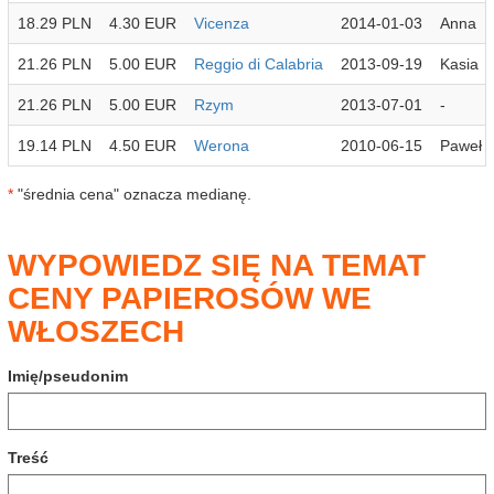
18.29 PLN
4.30 EUR
Vicenza
2014-01-03
Anna
21.26 PLN
5.00 EUR
Reggio di Calabria
2013-09-19
Kasia
21.26 PLN
5.00 EUR
Rzym
2013-07-01
-
19.14 PLN
4.50 EUR
Werona
2010-06-15
Paweł
*
"średnia cena" oznacza medianę.
WYPOWIEDZ SIĘ NA TEMAT
CENY PAPIEROSÓW WE
WŁOSZECH
Imię/pseudonim
Treść