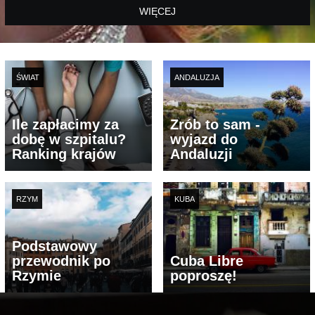
WIĘCEJ
ŚWIAT
ANDALUZJA
Ile zapłacimy za
Zrób to sam -
dobę w szpitalu?
wyjazd do
Ranking krajów
Andaluzji
RZYM
KUBA
Podstawowy
przewodnik po
Cuba Libre
Rzymie
poproszę!