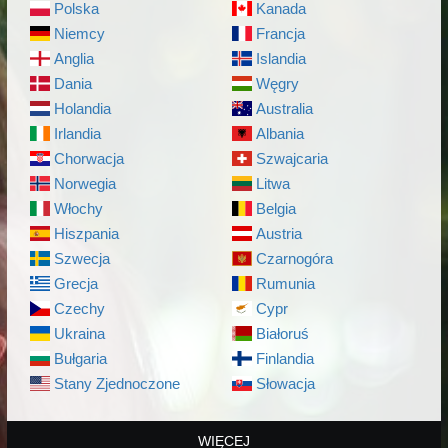
Polska
Kanada
Niemcy
Francja
Anglia
Islandia
Dania
Węgry
Holandia
Australia
Irlandia
Albania
Chorwacja
Szwajcaria
Norwegia
Litwa
Włochy
Belgia
Hiszpania
Austria
Szwecja
Czarnogóra
Grecja
Rumunia
Czechy
Cypr
Ukraina
Białoruś
Bułgaria
Finlandia
Stany Zjednoczone
Słowacja
WIĘCEJ