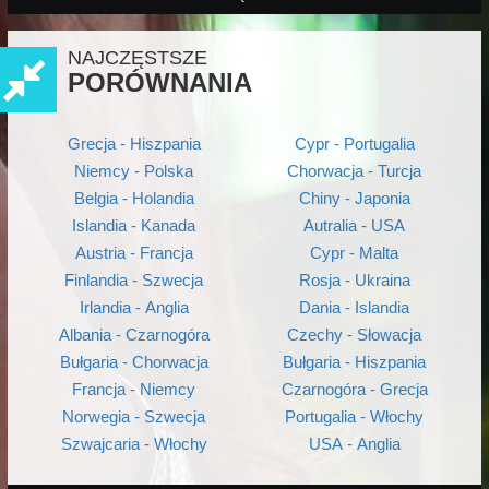
NAJCZĘSTSZE
PORÓWNANIA
Grecja - Hiszpania
Cypr - Portugalia
Niemcy - Polska
Chorwacja - Turcja
Belgia - Holandia
Chiny - Japonia
Islandia - Kanada
Autralia - USA
Austria - Francja
Cypr - Malta
Finlandia - Szwecja
Rosja - Ukraina
Irlandia - Anglia
Dania - Islandia
Albania - Czarnogóra
Czechy - Słowacja
Bułgaria - Chorwacja
Bułgaria - Hiszpania
Francja - Niemcy
Czarnogóra - Grecja
Norwegia - Szwecja
Portugalia - Włochy
Szwajcaria - Włochy
USA - Anglia