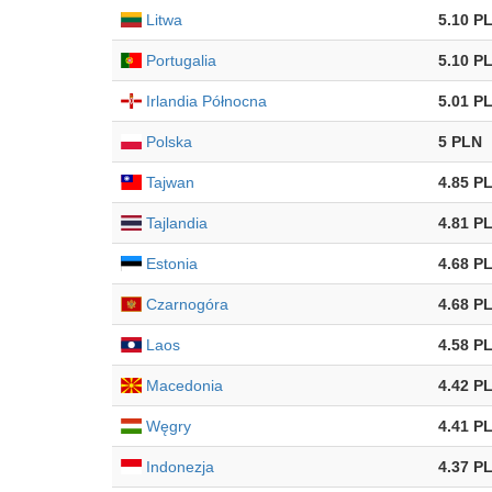
Litwa
5.10 P
Portugalia
5.10 P
Irlandia Północna
5.01 P
Polska
5 PLN
Tajwan
4.85 P
Tajlandia
4.81 P
Estonia
4.68 P
Czarnogóra
4.68 P
Laos
4.58 P
Macedonia
4.42 P
Węgry
4.41 P
Indonezja
4.37 P