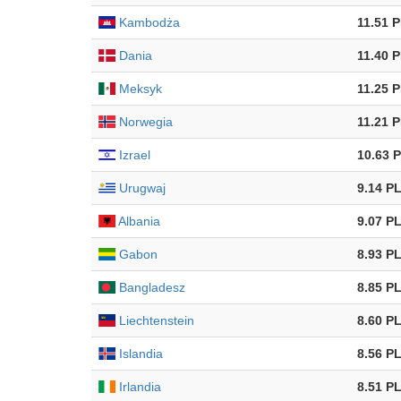
Kambodża
11.51 
Dania
11.40 
Meksyk
11.25 
Norwegia
11.21 
Izrael
10.63 
Urugwaj
9.14 P
Albania
9.07 P
Gabon
8.93 P
Bangladesz
8.85 P
Liechtenstein
8.60 P
Islandia
8.56 P
Irlandia
8.51 P