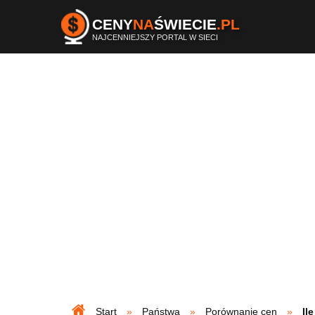
CENY
NA
ŚWIECIE
.PL
NAJCENNIEJSZY PORTAL W SIECI
Start
Państwa
Porównanie cen
Il