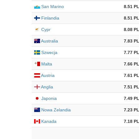
San Marino
8.51 P
Finlandia
8.51 P
Cypr
8.08 P
Australia
7.83 P
Szwecja
7.77 P
Malta
7.66 P
Austria
7.61 P
Anglia
7.51 P
Japonia
7.49 P
Nowa Zelandia
7.23 P
Kanada
7.18 P