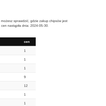
 możesz sprawdzić, gdzie zakup chipsów jest
a cen nastąpiła dnia: 2024-05-30.
cen
1
1
1
9
12
1
1