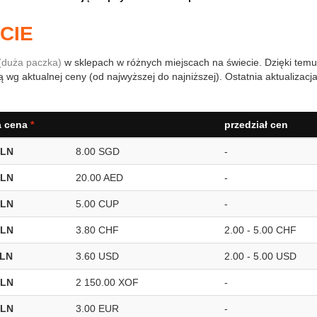
CIE
(duża paczka)
w sklepach w różnych miejscach na świecie. Dzięki temu
 wg aktualnej ceny (od najwyższej do najniższej). Ostatnia aktualizacj
a cena
*
przedział cen
PLN
8.00 SGD
-
PLN
20.00 AED
-
PLN
5.00 CUP
-
PLN
3.80 CHF
2.00 - 5.00 CHF
PLN
3.60 USD
2.00 - 5.00 USD
PLN
2 150.00 XOF
-
PLN
3.00 EUR
-