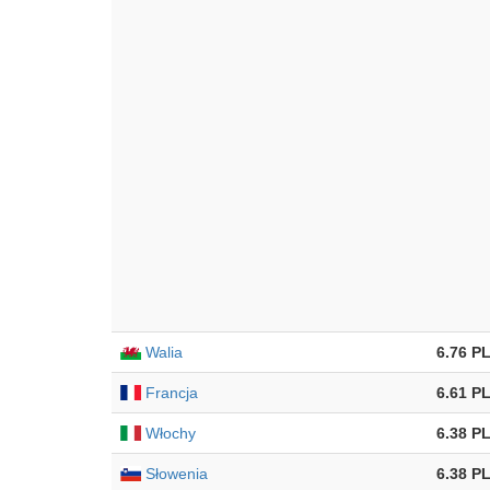
Walia
6.76 P
Francja
6.61 P
Włochy
6.38 P
Słowenia
6.38 P