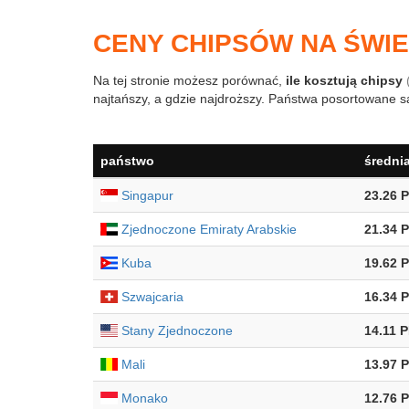
CENY CHIPSÓW NA ŚWIE
Na tej stronie możesz porównać,
ile kosztują chipsy
najtańszy, a gdzie najdroższy. Państwa posortowane są
państwo
średni
Singapur
23.26 
Zjednoczone Emiraty Arabskie
21.34 
Kuba
19.62 
Szwajcaria
16.34 
Stany Zjednoczone
14.11 
Mali
13.97 
Monako
12.76 