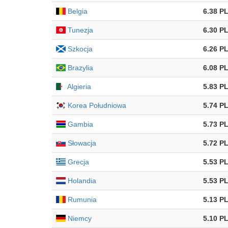
Belgia
6.38 P
Tunezja
6.30 P
Szkocja
6.26 P
Brazylia
6.08 P
Algieria
5.83 P
Korea Południowa
5.74 P
Gambia
5.73 P
Słowacja
5.72 P
Grecja
5.53 P
Holandia
5.53 P
Rumunia
5.13 P
Niemcy
5.10 P