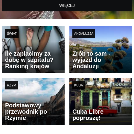
WIĘCEJ
ŚWIAT
ANDALUZJA
Ile zapłacimy za
Zrób to sam -
dobę w szpitalu?
wyjazd do
Ranking krajów
Andaluzji
RZYM
KUBA
Podstawowy
przewodnik po
Cuba Libre
Rzymie
poproszę!