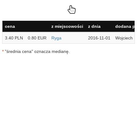
cena
z miejscowości
z dnia
dodana pr
3.40 PLN
0.80 EUR
Ryga
2016-11-01
Wojciech
*
"średnia cena" oznacza medianę.