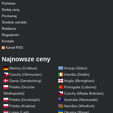
Państwa
Dodaj ceny
Porównaj
Średnie zarobki
Reklama
Regulamin
Kontakt
Kanał RSS
Najnowsze ceny
Niemcy (Cottbus)
Grecja (Sidari)
Czechy (Ołomuniec)
Irlandia (Dublin)
Dania (Sønderborg)
Anglia (Birmigham)
Polska (Gorzów
Portugalia (Lizbona)
Wielkopolski)
Czechy (Mlada Boleslav)
Polska (Grudziądz)
Australia (Newcastle)
Polska (Kraków)
Namibia (Windhuk)
Łotwa (Lajti)
Ukraina (Rivne)