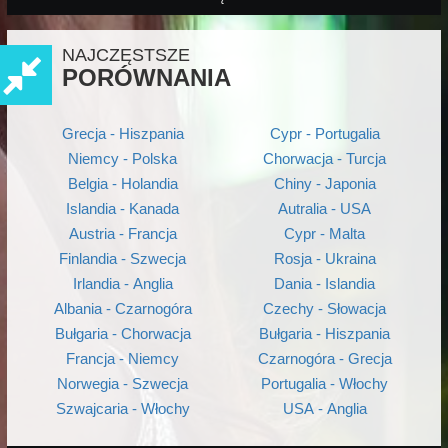
NAJCZĘSTSZE
PORÓWNANIA
Grecja - Hiszpania
Cypr - Portugalia
Niemcy - Polska
Chorwacja - Turcja
Belgia - Holandia
Chiny - Japonia
Islandia - Kanada
Autralia - USA
Austria - Francja
Cypr - Malta
Finlandia - Szwecja
Rosja - Ukraina
Irlandia - Anglia
Dania - Islandia
Albania - Czarnogóra
Czechy - Słowacja
Bułgaria - Chorwacja
Bułgaria - Hiszpania
Francja - Niemcy
Czarnogóra - Grecja
Norwegia - Szwecja
Portugalia - Włochy
Szwajcaria - Włochy
USA - Anglia