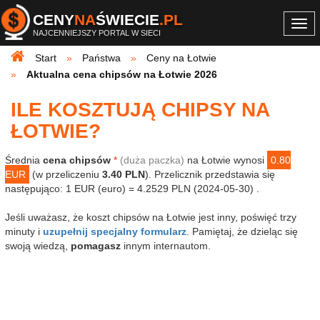
CENY
NA
ŚWIECIE
.PL
Togg
NAJCENNIEJSZY PORTAL W SIECI
navi
Start
Państwa
Ceny na Łotwie
Aktualna cena chipsów na Łotwie 2026
ILE KOSZTUJĄ CHIPSY NA
ŁOTWIE?
Średnia
cena chipsów
*
(duża paczka)
na Łotwie wynosi
0.80
EUR
(w przeliczeniu
3.40 PLN
). Przelicznik przedstawia się
następująco: 1 EUR (euro) = 4.2529 PLN (2024-05-30) .
Jeśli uważasz, że koszt chipsów na Łotwie jest inny, poświęć trzy
minuty i
uzupełnij specjalny formularz
. Pamiętaj, że dzieląc się
swoją wiedzą,
pomagasz
innym internautom.