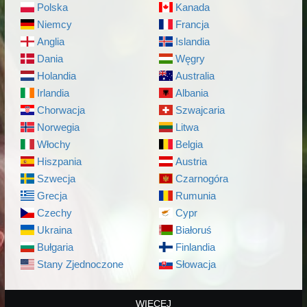
Polska
Kanada
Niemcy
Francja
Anglia
Islandia
Dania
Węgry
Holandia
Australia
Irlandia
Albania
Chorwacja
Szwajcaria
Norwegia
Litwa
Włochy
Belgia
Hiszpania
Austria
Szwecja
Czarnogóra
Grecja
Rumunia
Czechy
Cypr
Ukraina
Białoruś
Bułgaria
Finlandia
Stany Zjednoczone
Słowacja
WIĘCEJ