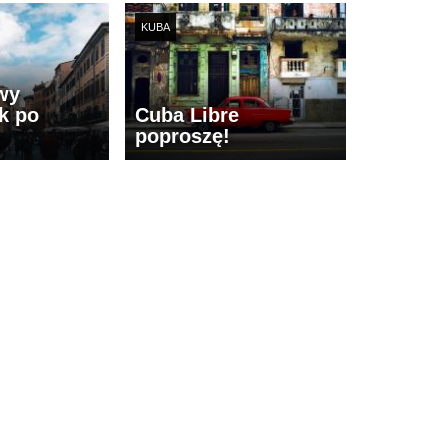
KUBA
wy
k po
Cuba Libre
poproszę!