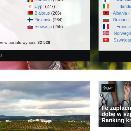
Cypr
(277)
Irlandi
Białoruś
(266)
Albania -
Finlandia
(264)
Bułgaria 
)
Słowacja
(255)
Francja
Norwegia
Szwajcar
en w portalu wynosi:
32 528
.
J
ŚWIAT
Ile zapłac
dobę w szp
Ranking k