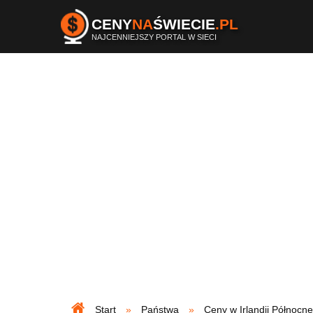
CENY
NA
ŚWIECIE
.PL
NAJCENNIEJSZY PORTAL W SIECI
Start
Państwa
Ceny w Irlandii Północne