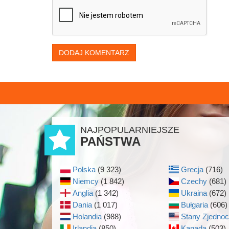
DODAJ KOMENTARZ
NAJPOPULARNIEJSZE
PAŃSTWA
Polska
(9 323)
Grecja
(716)
Niemcy
(1 842)
Czechy
(681)
Anglia
(1 342)
Ukraina
(672)
Dania
(1 017)
Bułgaria
(606)
Holandia
(988)
Stany Zjedno
Irlandia
(850)
Kanada
(503)