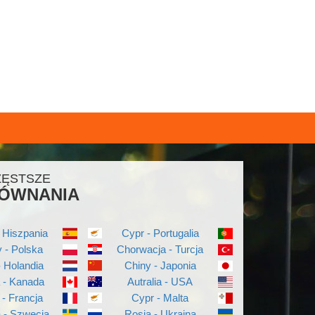
ZĘSTSZE
ÓWNANIA
 Hiszpania
Cypr - Portugalia
 - Polska
Chorwacja - Turcja
- Holandia
Chiny - Japonia
a - Kanada
Autralia - USA
 - Francja
Cypr - Malta
a - Szwecja
Rosja - Ukraina