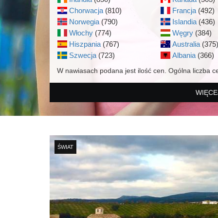
Chorwacja
(810)
Francja
(492)
Norwegia
(790)
Islandia
(436)
Włochy
(774)
Węgry
(384)
Hiszpania
(767)
Australia
(375
Szwecja
(723)
Albania
(366)
W nawiasach podana jest ilość cen. Ogólna liczba c
WIĘCE
ŚWIAT