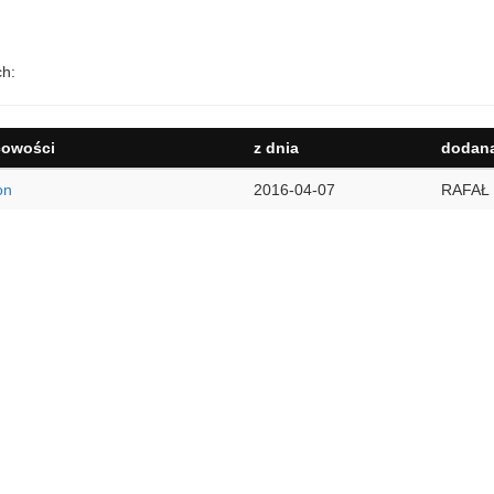
ch:
cowości
z dnia
dodana
on
2016-04-07
RAFAŁ