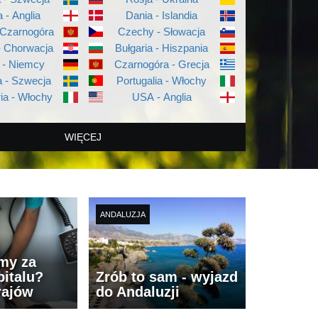
a - Anglia
Dania - Islandia
 Czarnogóra
Czechy - Słowacja
- Chorwacja
Bułgaria - Hiszpania
 - Niemcy
Czarnogóra - Grecja
 - Szwecja
Portugalia - Włochy
ia - Włochy
USA - Anglia
WIĘCEJ
ANDALUZJA
imy za
italu?
Zrób to sam - wyjazd
rajów
do Andaluzji