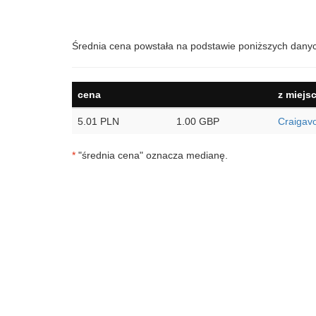
Średnia cena powstała na podstawie poniższych dany
cena
z miejs
5.01 PLN
1.00 GBP
Craigav
*
"średnia cena" oznacza medianę.