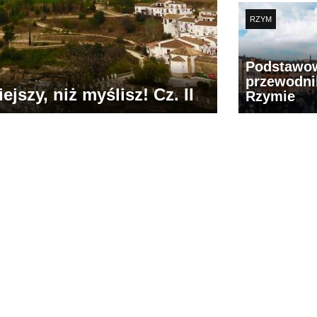
RZYM
Podstawo
przewodni
jszy, niż myślisz! Cz. II
Rzymie