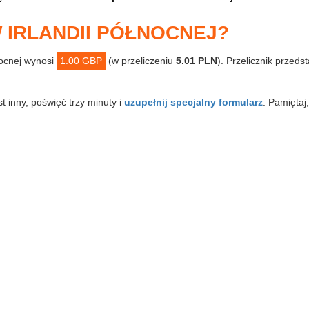
W IRLANDII PÓŁNOCNEJ?
nocnej wynosi
1.00 GBP
(w przeliczeniu
5.01 PLN
). Przelicznik przeds
st inny, poświęć trzy minuty i
uzupełnij specjalny formularz
. Pamiętaj