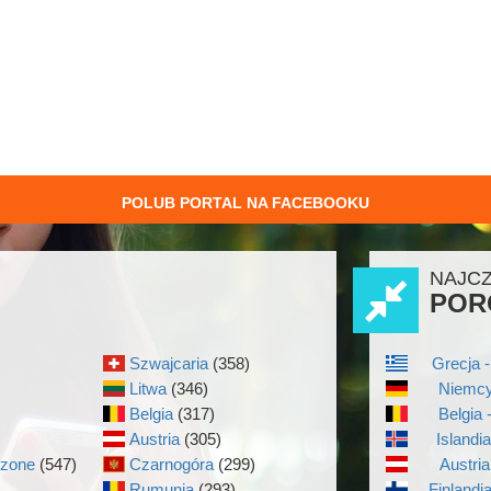
POLUB PORTAL NA FACEBOOKU
NAJC
POR
Szwajcaria
(358)
Grecja -
Litwa
(346)
Niemcy
Belgia
(317)
Belgia 
Austria
(305)
Islandi
czone
(547)
Czarnogóra
(299)
Austria
Rumunia
(293)
Finlandi