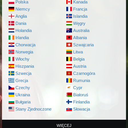
Polska
Kanada
Niemcy
Francja
Anglia
Islandia
Dania
Węgry
Holandia
Australia
Irlandia
Albania
Chorwacja
Szwajcaria
Norwegia
Litwa
Włochy
Belgia
Hiszpania
Austria
Szwecja
Czarnogóra
Grecja
Rumunia
Czechy
Cypr
Ukraina
Białoruś
Bułgaria
Finlandia
Stany Zjednoczone
Słowacja
WIĘCEJ