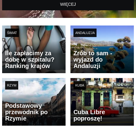
WIĘCEJ
ŚWIAT
ANDALUZJA
Ile zapłacimy za
Zrób to sam -
dobę w szpitalu?
wyjazd do
Ranking krajów
Andaluzji
RZYM
KUBA
Podstawowy
przewodnik po
Cuba Libre
Rzymie
poproszę!