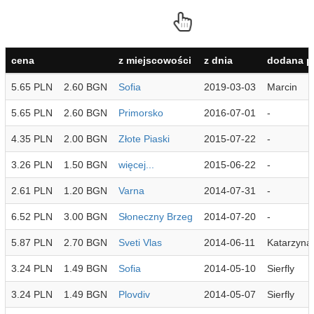
cena
z miejscowości
z dnia
dodana p
5.65 PLN
2.60 BGN
Sofia
2019-03-03
Marcin
5.65 PLN
2.60 BGN
Primorsko
2016-07-01
-
4.35 PLN
2.00 BGN
Złote Piaski
2015-07-22
-
3.26 PLN
1.50 BGN
więcej...
2015-06-22
-
2.61 PLN
1.20 BGN
Varna
2014-07-31
-
6.52 PLN
3.00 BGN
Słoneczny Brzeg
2014-07-20
-
5.87 PLN
2.70 BGN
Sveti Vlas
2014-06-11
Katarzyna
3.24 PLN
1.49 BGN
Sofia
2014-05-10
Sierfly
3.24 PLN
1.49 BGN
Plovdiv
2014-05-07
Sierfly