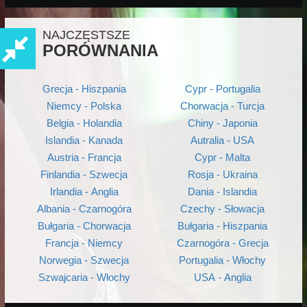
NAJCZĘSTSZE
PORÓWNANIA
Grecja - Hiszpania
Cypr - Portugalia
Niemcy - Polska
Chorwacja - Turcja
Belgia - Holandia
Chiny - Japonia
Islandia - Kanada
Autralia - USA
Austria - Francja
Cypr - Malta
Finlandia - Szwecja
Rosja - Ukraina
Irlandia - Anglia
Dania - Islandia
Albania - Czarnogóra
Czechy - Słowacja
Bułgaria - Chorwacja
Bułgaria - Hiszpania
Francja - Niemcy
Czarnogóra - Grecja
Norwegia - Szwecja
Portugalia - Włochy
Szwajcaria - Włochy
USA - Anglia