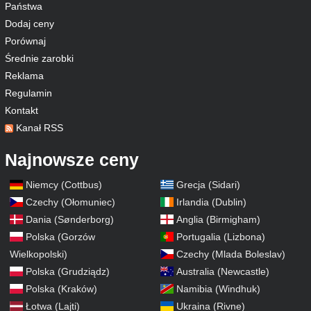
Państwa
Dodaj ceny
Porównaj
Średnie zarobki
Reklama
Regulamin
Kontakt
Kanał RSS
Najnowsze ceny
Niemcy (Cottbus)
Grecja (Sidari)
Czechy (Ołomuniec)
Irlandia (Dublin)
Dania (Sønderborg)
Anglia (Birmigham)
Polska (Gorzów
Portugalia (Lizbona)
Wielkopolski)
Czechy (Mlada Boleslav)
Polska (Grudziądz)
Australia (Newcastle)
Polska (Kraków)
Namibia (Windhuk)
Łotwa (Lajti)
Ukraina (Rivne)