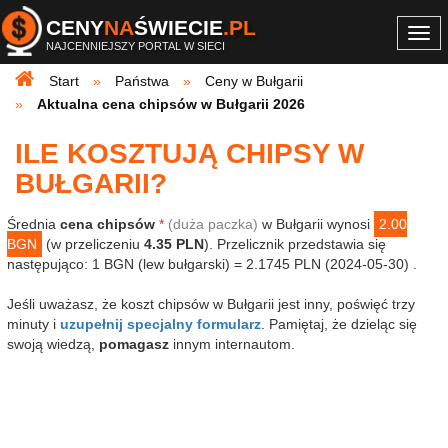
CENY
NA
ŚWIECIE
.PL
Togg
NAJCENNIEJSZY PORTAL W SIECI
navi
Start
Państwa
Ceny w Bułgarii
Aktualna cena chipsów w Bułgarii 2026
ILE KOSZTUJĄ CHIPSY W
BUŁGARII?
Średnia
cena chipsów
*
(duża paczka)
w Bułgarii wynosi
2.00
BGN
(w przeliczeniu
4.35 PLN
). Przelicznik przedstawia się
następująco: 1 BGN (lew bułgarski) = 2.1745 PLN (2024-05-30) .
Jeśli uważasz, że koszt chipsów w Bułgarii jest inny, poświęć trzy
minuty i
uzupełnij specjalny formularz
. Pamiętaj, że dzieląc się
swoją wiedzą,
pomagasz
innym internautom.