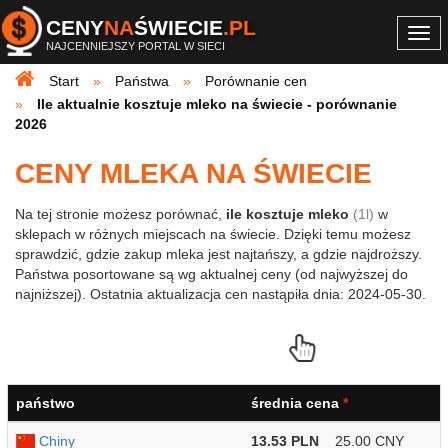
CENY
NA
ŚWIECIE
.PL
Togg
NAJCENNIEJSZY PORTAL W SIECI
navi
Start
Państwa
Porównanie cen
Ile aktualnie kosztuje mleko na świecie - porównanie
2026
CENY MLEKA NA ŚWIECIE
Na tej stronie możesz porównać,
ile kosztuje mleko
(1l)
w
sklepach w różnych miejscach na świecie. Dzięki temu możesz
sprawdzić, gdzie zakup mleka jest najtańszy, a gdzie najdroższy.
Państwa posortowane są wg aktualnej ceny (od najwyższej do
najniższej). Ostatnia aktualizacja cen nastąpiła dnia: 2024-05-30.
państwo
średnia cena
*
Chiny
13.53 PLN
25.00 CNY