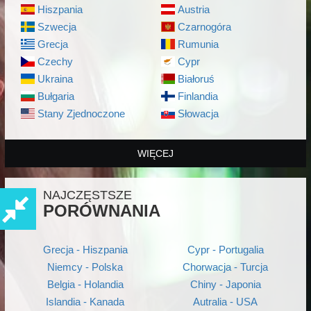
Hiszpania
Austria
Szwecja
Czarnogóra
Grecja
Rumunia
Czechy
Cypr
Ukraina
Białoruś
Bułgaria
Finlandia
Stany Zjednoczone
Słowacja
WIĘCEJ
NAJCZĘSTSZE
PORÓWNANIA
Grecja - Hiszpania
Cypr - Portugalia
Niemcy - Polska
Chorwacja - Turcja
Belgia - Holandia
Chiny - Japonia
Islandia - Kanada
Autralia - USA