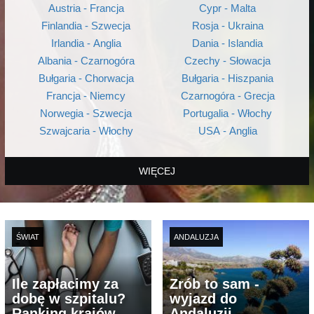
Austria - Francja
Cypr - Malta
Finlandia - Szwecja
Rosja - Ukraina
Irlandia - Anglia
Dania - Islandia
Albania - Czarnogóra
Czechy - Słowacja
Bułgaria - Chorwacja
Bułgaria - Hiszpania
Francja - Niemcy
Czarnogóra - Grecja
Norwegia - Szwecja
Portugalia - Włochy
Szwajcaria - Włochy
USA - Anglia
WIĘCEJ
ŚWIAT
ANDALUZJA
Ile zapłacimy za
Zrób to sam -
dobę w szpitalu?
wyjazd do
Ranking krajów
Andaluzji