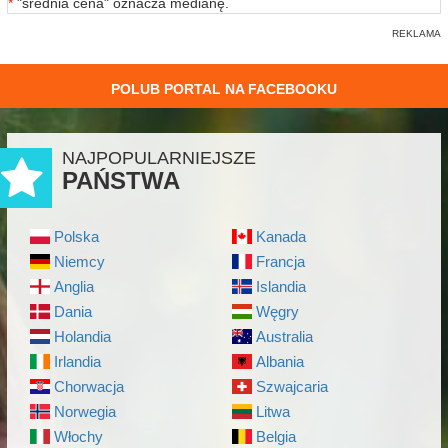
*
"średnia cena" oznacza medianę.
POLUB PORTAL NA FACEBOOKU
NAJPOPULARNIEJSZE
PAŃSTWA
Polska
Kanada
Niemcy
Francja
Anglia
Islandia
Dania
Węgry
Holandia
Australia
Irlandia
Albania
Chorwacja
Szwajcaria
Norwegia
Litwa
Włochy
Belgia