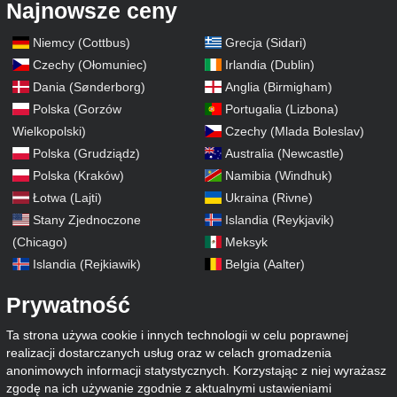
Najnowsze ceny
Niemcy (Cottbus)
Grecja (Sidari)
Czechy (Ołomuniec)
Irlandia (Dublin)
Dania (Sønderborg)
Anglia (Birmigham)
Polska (Gorzów
Portugalia (Lizbona)
Wielkopolski)
Czechy (Mlada Boleslav)
Polska (Grudziądz)
Australia (Newcastle)
Polska (Kraków)
Namibia (Windhuk)
Łotwa (Lajti)
Ukraina (Rivne)
Stany Zjednoczone
Islandia (Reykjavik)
(Chicago)
Meksyk
Islandia (Rejkiawik)
Belgia (Aalter)
Prywatność
Ta strona używa cookie i innych technologii w celu poprawnej
realizacji dostarczanych usług oraz w celach gromadzenia
anonimowych informacji statystycznych. Korzystając z niej wyrażasz
zgodę na ich używanie zgodnie z aktualnymi ustawieniami