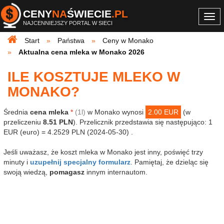
CENY
NA
ŚWIECIE
.PL
Togg
NAJCENNIEJSZY PORTAL W SIECI
navi
Start
Państwa
Ceny w Monako
Aktualna cena mleka w Monako 2026
ILE KOSZTUJE MLEKO W
MONAKO?
Średnia
cena mleka
*
(1l)
w Monako wynosi
2.00 EUR
(w
przeliczeniu
8.51 PLN
). Przelicznik przedstawia się następująco: 1
EUR (euro) = 4.2529 PLN (2024-05-30) .
Jeśli uważasz, że koszt mleka w Monako jest inny, poświęć trzy
minuty i
uzupełnij specjalny formularz
. Pamiętaj, że dzieląc się
swoją wiedzą,
pomagasz
innym internautom.