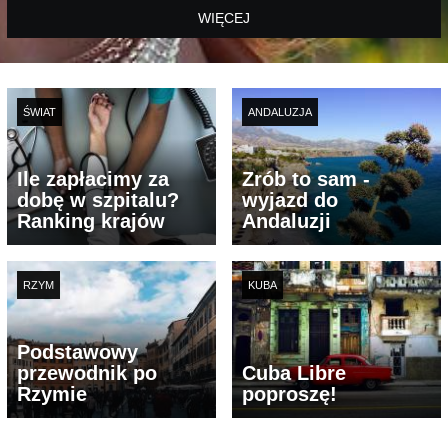
WIĘCEJ
ŚWIAT
ANDALUZJA
Ile zapłacimy za
Zrób to sam -
dobę w szpitalu?
wyjazd do
Ranking krajów
Andaluzji
RZYM
KUBA
Podstawowy
przewodnik po
Cuba Libre
Rzymie
poproszę!