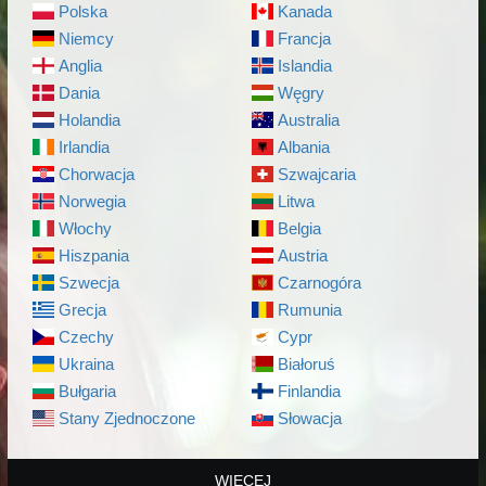
Polska
Kanada
Niemcy
Francja
Anglia
Islandia
Dania
Węgry
Holandia
Australia
Irlandia
Albania
Chorwacja
Szwajcaria
Norwegia
Litwa
Włochy
Belgia
Hiszpania
Austria
Szwecja
Czarnogóra
Grecja
Rumunia
Czechy
Cypr
Ukraina
Białoruś
Bułgaria
Finlandia
Stany Zjednoczone
Słowacja
WIĘCEJ