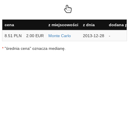
cena
z miejscowości
z dnia
dodana pr
8.51 PLN
2.00 EUR
Monte Carlo
2013-12-28
-
*
"średnia cena" oznacza medianę.