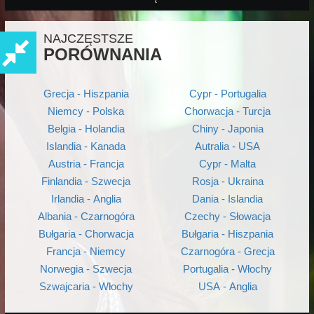
NAJCZĘSTSZE
PORÓWNANIA
Grecja - Hiszpania
Cypr - Portugalia
Niemcy - Polska
Chorwacja - Turcja
Belgia - Holandia
Chiny - Japonia
Islandia - Kanada
Autralia - USA
Austria - Francja
Cypr - Malta
Finlandia - Szwecja
Rosja - Ukraina
Irlandia - Anglia
Dania - Islandia
Albania - Czarnogóra
Czechy - Słowacja
Bułgaria - Chorwacja
Bułgaria - Hiszpania
Francja - Niemcy
Czarnogóra - Grecja
Norwegia - Szwecja
Portugalia - Włochy
Szwajcaria - Włochy
USA - Anglia