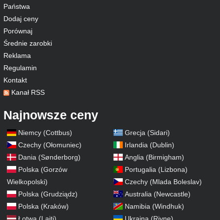
Państwa
Dodaj ceny
Porównaj
Średnie zarobki
Reklama
Regulamin
Kontakt
Kanał RSS
Najnowsze ceny
Niemcy (Cottbus)
Grecja (Sidari)
Czechy (Ołomuniec)
Irlandia (Dublin)
Dania (Sønderborg)
Anglia (Birmigham)
Polska (Gorzów
Portugalia (Lizbona)
Wielkopolski)
Czechy (Mlada Boleslav)
Polska (Grudziądz)
Australia (Newcastle)
Polska (Kraków)
Namibia (Windhuk)
Łotwa (Lajti)
Ukraina (Rivne)