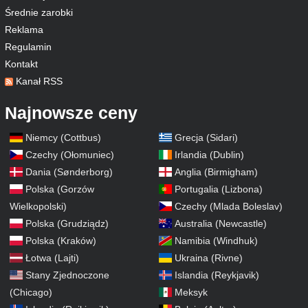
Średnie zarobki
Reklama
Regulamin
Kontakt
Kanał RSS
Najnowsze ceny
Niemcy (Cottbus)
Grecja (Sidari)
Czechy (Ołomuniec)
Irlandia (Dublin)
Dania (Sønderborg)
Anglia (Birmigham)
Polska (Gorzów
Portugalia (Lizbona)
Wielkopolski)
Czechy (Mlada Boleslav)
Polska (Grudziądz)
Australia (Newcastle)
Polska (Kraków)
Namibia (Windhuk)
Łotwa (Lajti)
Ukraina (Rivne)
Stany Zjednoczone
Islandia (Reykjavik)
(Chicago)
Meksyk