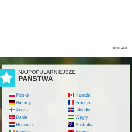
NAJPOPULARNIEJSZE
PAŃSTWA
Polska
Kanada
Niemcy
Francja
Anglia
Islandia
Dania
Węgry
Holandia
Australia
Irlandia
Albania