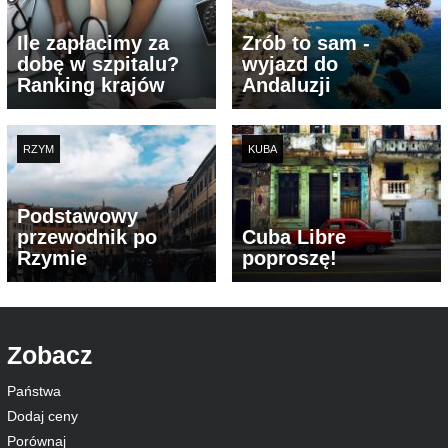
Ile zapłacimy za
Zrób to sam -
dobę w szpitalu?
wyjazd do
Ranking krajów
Andaluzji
RZYM
KUBA
Podstawowy
przewodnik po
Cuba Libre
Rzymie
poproszę!
Zobacz
Państwa
Dodaj ceny
Porównaj