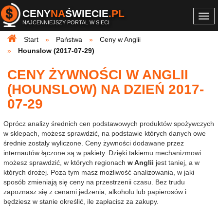
CENY
NA
ŚWIECIE
.PL
Togg
NAJCENNIEJSZY PORTAL W SIECI
navi
Start
Państwa
Ceny w Anglii
Hounslow (2017-07-29)
CENY ŻYWNOŚCI W ANGLII
(HOUNSLOW) NA DZIEŃ 2017-
07-29
Oprócz analizy średnich cen podstawowych produktów spożywczych
w sklepach, możesz sprawdzić, na podstawie których danych owe
średnie zostały wyliczone. Ceny żywności dodawane przez
internautów łączone są w pakiety. Dzięki takiemu mechanizmowi
możesz sprawdzić, w których regionach
w Anglii
jest taniej, a w
których drożej. Poza tym masz możliwość analizowania, w jaki
sposób zmieniają się ceny na przestrzenii czasu. Bez trudu
zapoznasz się z cenami jedzenia, alkoholu lub papierosów i
będziesz w stanie określić, ile zapłacisz za zakupy.