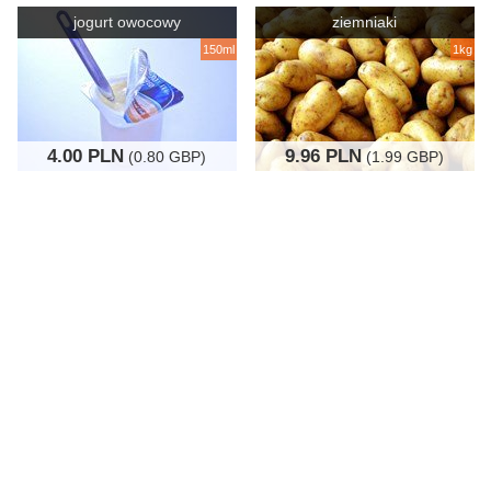
jogurt owocowy
ziemniaki
150ml
1kg
4.00 PLN
9.96 PLN
(0.80 GBP)
(1.99 GBP)