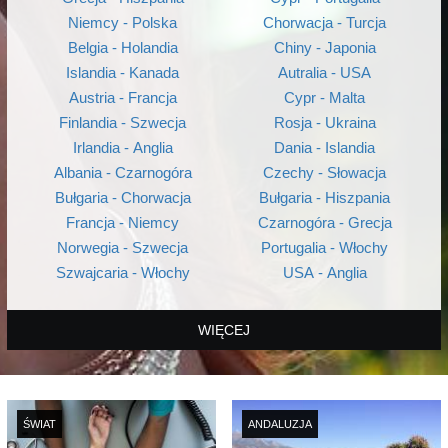
Niemcy - Polska
Chorwacja - Turcja
Belgia - Holandia
Chiny - Japonia
Islandia - Kanada
Autralia - USA
Austria - Francja
Cypr - Malta
Finlandia - Szwecja
Rosja - Ukraina
Irlandia - Anglia
Dania - Islandia
Albania - Czarnogóra
Czechy - Słowacja
Bułgaria - Chorwacja
Bułgaria - Hiszpania
Francja - Niemcy
Czarnogóra - Grecja
Norwegia - Szwecja
Portugalia - Włochy
Szwajcaria - Włochy
USA - Anglia
WIĘCEJ
ŚWIAT
ANDALUZJA