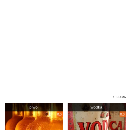
piwo
wódka
0,5l
0,5l