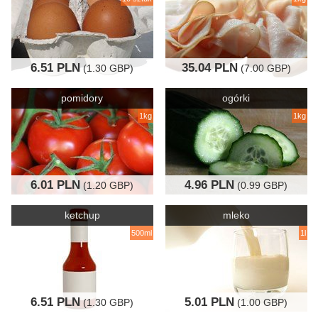
6.51 PLN
35.04 PLN
(1.30 GBP)
(7.00 GBP)
pomidory
ogórki
1kg
1kg
6.01 PLN
4.96 PLN
(1.20 GBP)
(0.99 GBP)
ketchup
mleko
500ml
1l
6.51 PLN
5.01 PLN
(1.30 GBP)
(1.00 GBP)