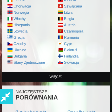
Chorwacja
Szwajcaria
Norwegia
Litwa
Włochy
Belgia
Hiszpania
Austria
Szwecja
Czarnogóra
Grecja
Rumunia
Czechy
Cypr
Ukraina
Białoruś
Bułgaria
Finlandia
Stany Zjednoczone
Słowacja
WIĘCEJ
NAJCZĘSTSZE
PORÓWNANIA
Grecja - Hiszpania
Cypr - Portugalia