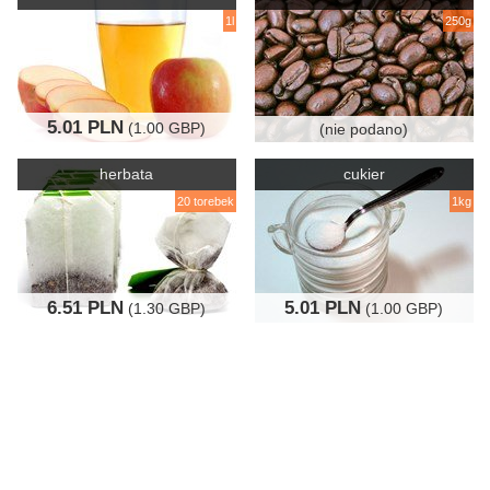
1l
250g
5.01 PLN
(1.00 GBP)
(nie podano)
herbata
cukier
20 torebek
1kg
6.51 PLN
5.01 PLN
(1.30 GBP)
(1.00 GBP)