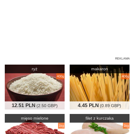
ryż
makaron
400g
400g
12.51 PLN
4.45 PLN
(2.50 GBP)
(0.89 GBP)
mięso mielone
filet z kurczaka
1kg
1kg