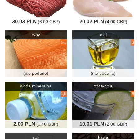
30.03 PLN
20.02 PLN
(6.00 GBP)
(4.00 GBP)
ryby
olej
1kg
1l
(nie podano)
(nie podano)
woda mineralna
coca-cola
1,5l
2l
2.00 PLN
10.01 PLN
(0.40 GBP)
(2.00 GBP)
sok
kawa