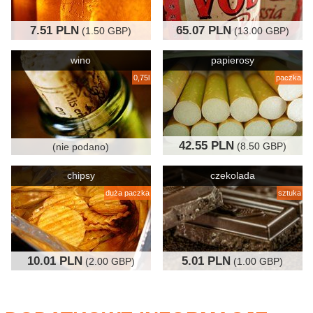
7.51 PLN
65.07 PLN
(1.50 GBP)
(13.00 GBP)
wino
papierosy
0,75l
paczka
42.55 PLN
(8.50 GBP)
(nie podano)
chipsy
czekolada
duża paczka
sztuka
10.01 PLN
5.01 PLN
(2.00 GBP)
(1.00 GBP)