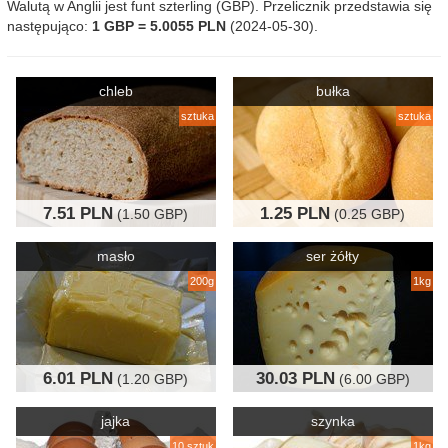
Walutą w Anglii jest funt szterling (GBP). Przelicznik przedstawia się
następująco:
1 GBP = 5.0055 PLN
(2024-05-30).
chleb
bułka
sztuka
sztuka
7.51 PLN
1.25 PLN
(1.50 GBP)
(0.25 GBP)
masło
ser żółty
200g
1kg
6.01 PLN
30.03 PLN
(1.20 GBP)
(6.00 GBP)
jajka
szynka
10 sztuk
1kg