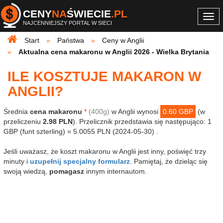
CENY
NA
ŚWIECIE
.PL
Togg
NAJCENNIEJSZY PORTAL W SIECI
navi
Start
Państwa
Ceny w Anglii
Aktualna cena makaronu w Anglii 2026 - Wielka Brytania
ILE KOSZTUJE MAKARON W
ANGLII?
Średnia
cena makaronu
*
(400g)
w Anglii wynosi
0.60 GBP
(w
przeliczeniu
2.98 PLN
). Przelicznik przedstawia się następująco: 1
GBP (funt szterling) = 5.0055 PLN (2024-05-30) .
Jeśli uważasz, że koszt makaronu w Anglii jest inny, poświęć trzy
minuty i
uzupełnij specjalny formularz
. Pamiętaj, że dzieląc się
swoją wiedzą,
pomagasz
innym internautom.