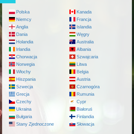
Polska
Kanada
Niemcy
Francja
Anglia
Islandia
Dania
Węgry
Holandia
Australia
Irlandia
Albania
Chorwacja
Szwajcaria
Norwegia
Litwa
Włochy
Belgia
Hiszpania
Austria
Szwecja
Czarnogóra
Grecja
Rumunia
Czechy
Cypr
Ukraina
Białoruś
Bułgaria
Finlandia
Stany Zjednoczone
Słowacja