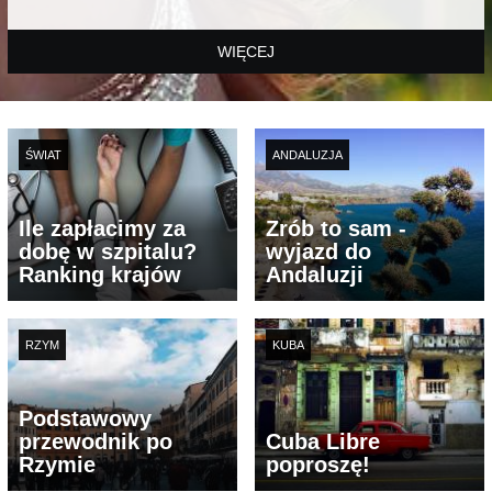
WIĘCEJ
ŚWIAT
ANDALUZJA
Ile zapłacimy za
Zrób to sam -
dobę w szpitalu?
wyjazd do
Ranking krajów
Andaluzji
RZYM
KUBA
Podstawowy
przewodnik po
Cuba Libre
Rzymie
poproszę!