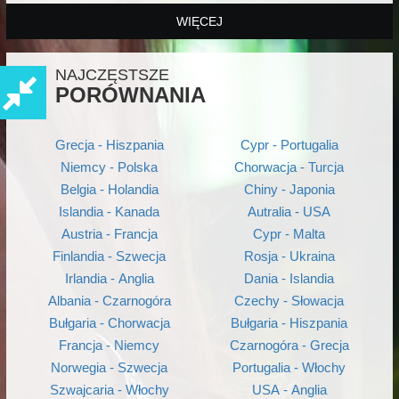
WIĘCEJ
NAJCZĘSTSZE
PORÓWNANIA
Grecja - Hiszpania
Cypr - Portugalia
Niemcy - Polska
Chorwacja - Turcja
Belgia - Holandia
Chiny - Japonia
Islandia - Kanada
Autralia - USA
Austria - Francja
Cypr - Malta
Finlandia - Szwecja
Rosja - Ukraina
Irlandia - Anglia
Dania - Islandia
Albania - Czarnogóra
Czechy - Słowacja
Bułgaria - Chorwacja
Bułgaria - Hiszpania
Francja - Niemcy
Czarnogóra - Grecja
Norwegia - Szwecja
Portugalia - Włochy
Szwajcaria - Włochy
USA - Anglia