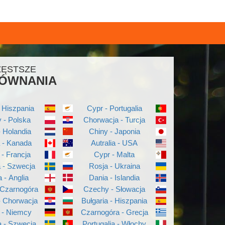
ZĘSTSZE
ÓWNANIA
 Hiszpania
Cypr - Portugalia
 - Polska
Chorwacja - Turcja
- Holandia
Chiny - Japonia
a - Kanada
Autralia - USA
 - Francja
Cypr - Malta
a - Szwecja
Rosja - Ukraina
a - Anglia
Dania - Islandia
 Czarnogóra
Czechy - Słowacja
- Chorwacja
Bułgaria - Hiszpania
 - Niemcy
Czarnogóra - Grecja
 - Szwecja
Portugalia - Włochy