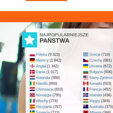
NAJPOPULARNIEJSZE
PAŃSTWA
Polska
(9 323)
Grecja
(716)
Niemcy
(1 842)
Czechy
(681)
Anglia
(1 342)
Ukraina
(672)
Dania
(1 017)
Bułgaria
(606)
Holandia
(988)
Stany Zjedno
Irlandia
(850)
Kanada
(503)
Chorwacja
(810)
Francja
(492)
Norwegia
(790)
Islandia
(436)
Włochy
(774)
Węgry
(384)
Hiszpania
(767)
Australia
(375
Szwecja
(723)
Albania
(366)