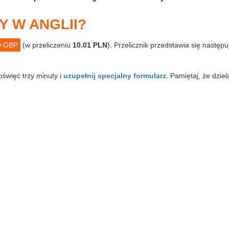
Y W ANGLII?
0 GBP
(w przeliczeniu
10.01 PLN
). Przelicznik przedstawia się następ
oświęć trzy minuty i
uzupełnij specjalny formularz
. Pamiętaj, że dzie