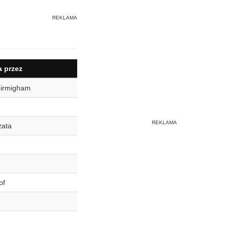
 przez
birmigham
zata
of