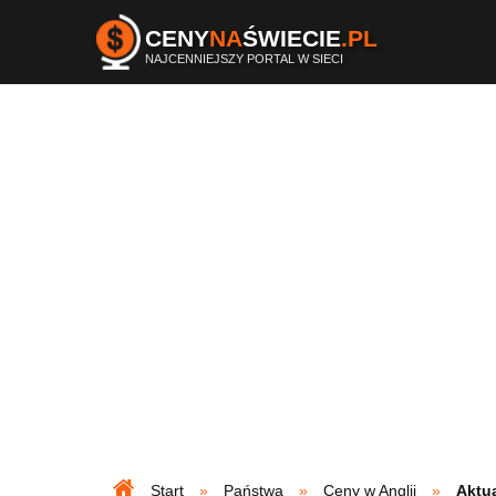
CENY
NA
ŚWIECIE
.PL
NAJCENNIEJSZY PORTAL W SIECI
Start
Państwa
Ceny w Anglii
Aktua