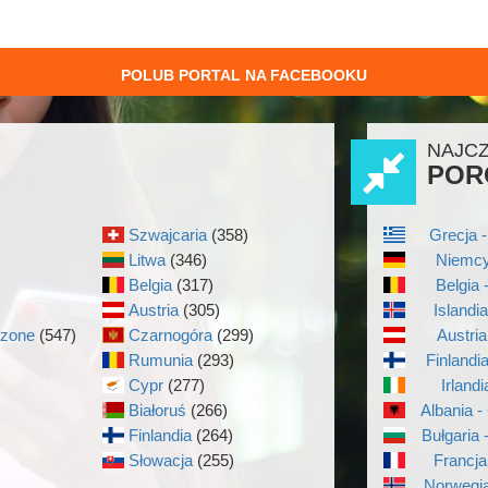
POLUB PORTAL NA FACEBOOKU
NAJC
POR
Szwajcaria
(358)
Grecja -
Litwa
(346)
Niemcy
Belgia
(317)
Belgia 
Austria
(305)
Islandi
czone
(547)
Czarnogóra
(299)
Austria
Rumunia
(293)
Finlandi
Cypr
(277)
Irlandi
Białoruś
(266)
Albania -
Finlandia
(264)
Bułgaria 
)
Słowacja
(255)
Francja
Norwegia