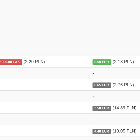
(2.20 PLN)
(2.13 PLN)
2 000.00 LAK
0.50 EUR
-
(2.76 PLN)
0.65 EUR
-
(14.89 PLN)
3.50 EUR
-
(19.05 PLN)
4.48 EUR