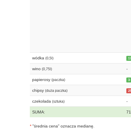
wódka
(0,5l)
1
wino
-
(0,75l)
papierosy
(paczka)
3
chipsy
(duża paczka)
2
czekolada
-
(sztuka)
SUMA:
71
*
"średnia cena" oznacza medianę.