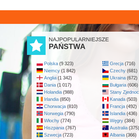
NAJPOPULARNIEJSZE
PAŃSTWA
Polska
(9 323)
Grecja
(716)
Niemcy
(1 842)
Czechy
(681)
Anglia
(1 342)
Ukraina
(672)
Dania
(1 017)
Bułgaria
(606)
Holandia
(988)
Stany Zjedno
Irlandia
(850)
Kanada
(503)
Chorwacja
(810)
Francja
(492)
Norwegia
(790)
Islandia
(436)
Włochy
(774)
Węgry
(384)
Hiszpania
(767)
Australia
(375
Szwecja
(723)
Albania
(366)