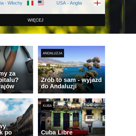
ia - Włochy
USA - Anglia
WIĘCEJ
ANDALUZJA
imy za
italu?
Zrób to sam - wyjazd
rajów
do Andaluzji
KUBA
wy
k po
Cuba Libre