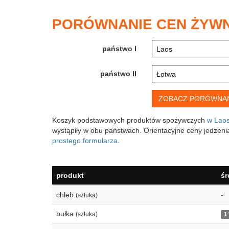
PORÓWNANIE CEN ŻYWNO
państwo I
Laos
państwo II
Łotwa
Koszyk podstawowych produktów spożywczych
w Laos
wystąpiły w obu państwach. Orientacyjne ceny jedzenia
prostego formularza
.
produkt
śr
chleb
-
(sztuka)
bułka
(sztuka)
1