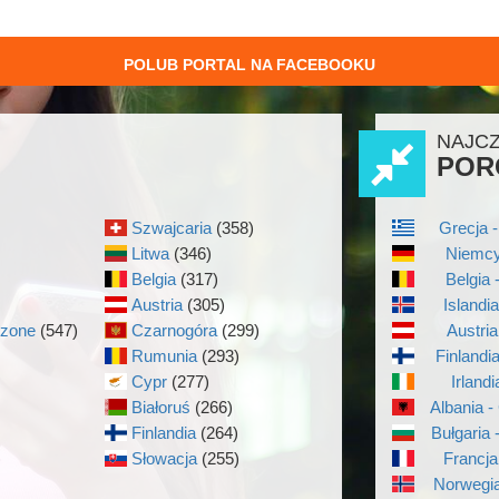
POLUB PORTAL NA FACEBOOKU
NAJC
POR
Szwajcaria
(358)
Grecja -
Litwa
(346)
Niemcy
Belgia
(317)
Belgia 
Austria
(305)
Islandi
czone
(547)
Czarnogóra
(299)
Austria
Rumunia
(293)
Finlandi
Cypr
(277)
Irlandi
Białoruś
(266)
Albania -
Finlandia
(264)
Bułgaria 
)
Słowacja
(255)
Francja
Norwegia