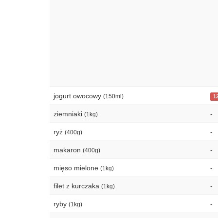
jogurt owocowy
(150ml)
1
ziemniaki
-
(1kg)
ryż
-
(400g)
makaron
-
(400g)
mięso mielone
-
(1kg)
filet z kurczaka
-
(1kg)
ryby
-
(1kg)