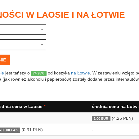
ŚCI W LAOSIE I NA ŁOTWIE
ie
jest tańszy o
od koszyka
na Łotwie
. W zestawieniu wzięto p
74.95%
 (jak również alkoholu i papierosów) zostały dodane przez internautów
ednia cena w Laosie
*
średnia cena na Łotw
(4.25 PLN)
1.00 EUR
(0.31 PLN)
-
 700.00 LAK