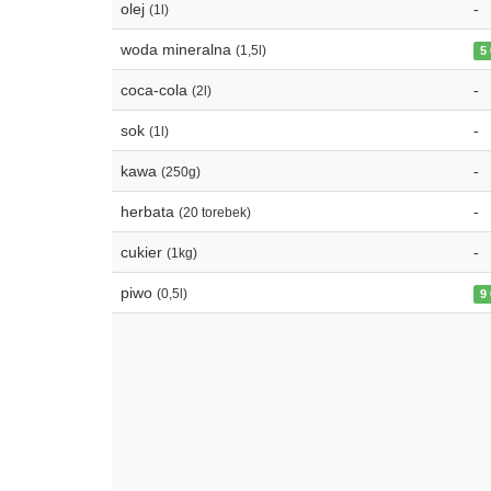
olej
-
(1l)
woda mineralna
(1,5l)
5
coca-cola
-
(2l)
sok
-
(1l)
kawa
-
(250g)
herbata
-
(20 torebek)
cukier
-
(1kg)
piwo
(0,5l)
9