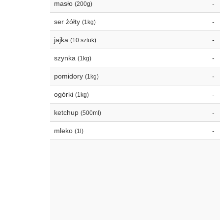
masło
-
(200g)
ser żółty
-
(1kg)
jajka
-
(10 sztuk)
szynka
-
(1kg)
pomidory
-
(1kg)
ogórki
-
(1kg)
ketchup
-
(500ml)
mleko
-
(1l)