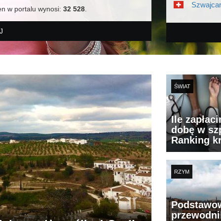
Szwajcar
en w portalu wynosi:
32 528
.
J
ŚWIAT
Ile zapłac
dobę w szp
Ranking k
RZYM
Podstawo
przewodni