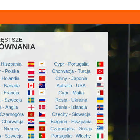
ZĘSTSZE
ÓWNANIA
 Hiszpania
Cypr - Portugalia
 - Polska
Chorwacja - Turcja
- Holandia
Chiny - Japonia
a - Kanada
Autralia - USA
 - Francja
Cypr - Malta
a - Szwecja
Rosja - Ukraina
a - Anglia
Dania - Islandia
 Czarnogóra
Czechy - Słowacja
- Chorwacja
Bułgaria - Hiszpania
 - Niemcy
Czarnogóra - Grecja
 - Szwecja
Portugalia - Włochy