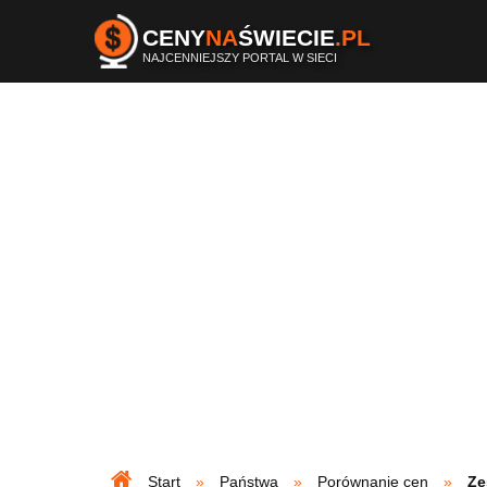
CENY
NA
ŚWIECIE
.PL
NAJCENNIEJSZY PORTAL W SIECI
Start
Państwa
Porównanie cen
Ze