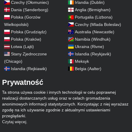
Czechy (Ołomuniec)
Irlandia (Dublin)
Dania (Sønderborg)
Anglia (Birmigham)
Polska (Gorzów
Portugalia (Lizbona)
Wielkopolski)
Czechy (Mlada Boleslav)
Polska (Grudziądz)
Australia (Newcastle)
Polska (Kraków)
Namibia (Windhuk)
Łotwa (Lajti)
Ukraina (Rivne)
Stany Zjednoczone
Islandia (Reykjavik)
(Chicago)
Meksyk
Islandia (Rejkiawik)
Belgia (Aalter)
Prywatność
Ta strona używa cookie i innych technologii w celu poprawnej
realizacji dostarczanych usług oraz w celach gromadzenia
anonimowych informacji statystycznych. Korzystając z niej wyrażasz
zgodę na ich używanie zgodnie z aktualnymi ustawieniami
przeglądarki.
Czytaj więcej
.