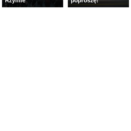
Rzymie
poproszę!