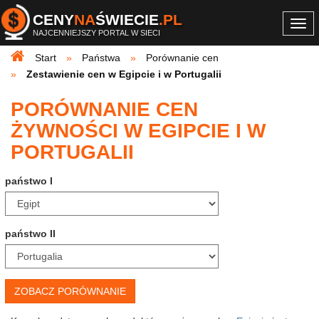
CENY
NA
ŚWIECIE
.PL
Togg
NAJCENNIEJSZY PORTAL W SIECI
navi
Start
Państwa
Porównanie cen
Zestawienie cen w Egipcie i w Portugalii
PORÓWNANIE CEN
ŻYWNOŚCI W EGIPCIE I W
PORTUGALII
państwo I
państwo II