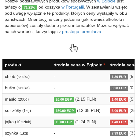
Koszyk podstawowych produktów spożywczych
w Egipcie
jest
tańszy o
od koszyka
w Portugalii
. W zestawieniu wzięto
71.21%
pod uwagę wyłącznie te produkty, których ceny wystąpiły w obu
państwach. Orientacyjne ceny jedzenia (jak również alkoholu i
papierosów) zostały dodane przez internautów. Możesz wpłynąć
na ich wartości, korzystając z
prostego formularza
.
produkt
średnia cena w Egipcie
*
średnia cena
chleb
-
(5.5
(sztuka)
1.30 EUR
bułka
-
(0.8
(sztuka)
0.20 EUR
masło
(2.15 PLN)
(5.9
(200g)
26.00 EGP
1.40 EUR
ser żółty
(12.38 PLN)
(25
(1kg)
150.00 EGP
6.00 EUR
jajka
(1.24 PLN)
(5.9
(10 sztuk)
15.00 EGP
1.40 EUR
szynka
-
(33
(1kg)
7.99 EUR