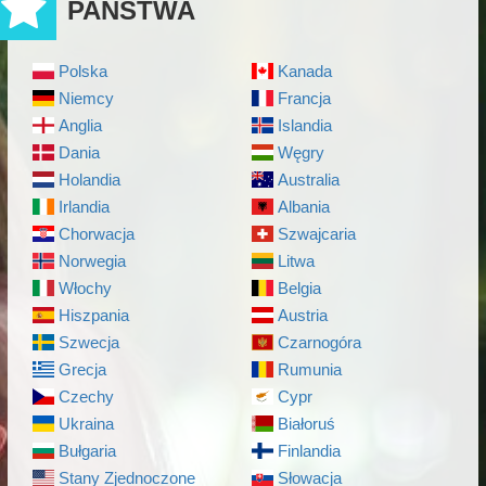
PAŃSTWA
Polska
Kanada
Niemcy
Francja
Anglia
Islandia
Dania
Węgry
Holandia
Australia
Irlandia
Albania
Chorwacja
Szwajcaria
Norwegia
Litwa
Włochy
Belgia
Hiszpania
Austria
Szwecja
Czarnogóra
Grecja
Rumunia
Czechy
Cypr
Ukraina
Białoruś
Bułgaria
Finlandia
Stany Zjednoczone
Słowacja