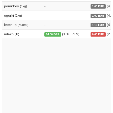
pomidory
-
(4.2
(1kg)
1.00 EUR
ogórki
-
(4.2
(1kg)
1.00 EUR
ketchup
-
(4.6
(500ml)
1.10 EUR
mleko
(1.16 PLN)
(2.5
(1l)
14.00 EGP
0.60 EUR