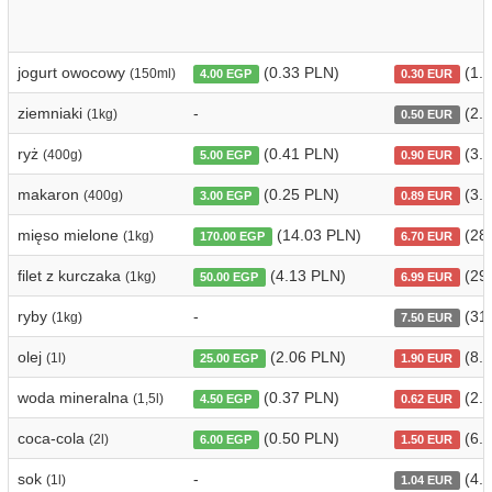
jogurt owocowy
(0.33 PLN)
(1.2
(150ml)
4.00 EGP
0.30 EUR
ziemniaki
-
(2.1
(1kg)
0.50 EUR
ryż
(0.41 PLN)
(3.8
(400g)
5.00 EGP
0.90 EUR
makaron
(0.25 PLN)
(3.7
(400g)
3.00 EGP
0.89 EUR
mięso mielone
(14.03 PLN)
(28
(1kg)
170.00 EGP
6.70 EUR
filet z kurczaka
(4.13 PLN)
(29
(1kg)
50.00 EGP
6.99 EUR
ryby
-
(31
(1kg)
7.50 EUR
olej
(2.06 PLN)
(8.0
(1l)
25.00 EGP
1.90 EUR
woda mineralna
(0.37 PLN)
(2.6
(1,5l)
4.50 EGP
0.62 EUR
coca-cola
(0.50 PLN)
(6.3
(2l)
6.00 EGP
1.50 EUR
sok
-
(4.4
(1l)
1.04 EUR