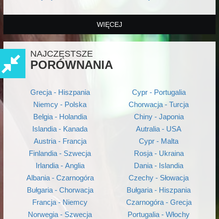
WIĘCEJ
NAJCZĘSTSZE
PORÓWNANIA
Grecja - Hiszpania
Cypr - Portugalia
Niemcy - Polska
Chorwacja - Turcja
Belgia - Holandia
Chiny - Japonia
Islandia - Kanada
Autralia - USA
Austria - Francja
Cypr - Malta
Finlandia - Szwecja
Rosja - Ukraina
Irlandia - Anglia
Dania - Islandia
Albania - Czarnogóra
Czechy - Słowacja
Bułgaria - Chorwacja
Bułgaria - Hiszpania
Francja - Niemcy
Czarnogóra - Grecja
Norwegia - Szwecja
Portugalia - Włochy