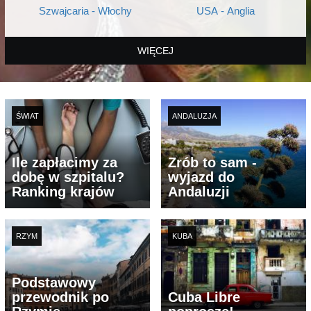
Szwajcaria - Włochy
USA - Anglia
WIĘCEJ
ŚWIAT
ANDALUZJA
Ile zapłacimy za
Zrób to sam -
dobę w szpitalu?
wyjazd do
Ranking krajów
Andaluzji
RZYM
KUBA
Podstawowy
przewodnik po
Cuba Libre