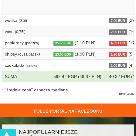
wódka
-
(29
(0,5l)
7.00 EUR
wino
-
(10
(0,75l)
2.50 EUR
papierosy
(2.10 PLN)
(17
(paczka)
25.50 EGP
4.00 EUR
chipsy
(1.90 PLN)
(5.1
(duża paczka)
23.00 EGP
1.20 EUR
czekolada
-
(4.2
(sztuka)
1.00 EUR
SUMA:
598.42 EGP (49.37 PLN)
40.32 EUR (1
*
"średnia cena" oznacza medianę.
POLUB PORTAL NA FACEBOOKU
NAJPOPULARNIEJSZE