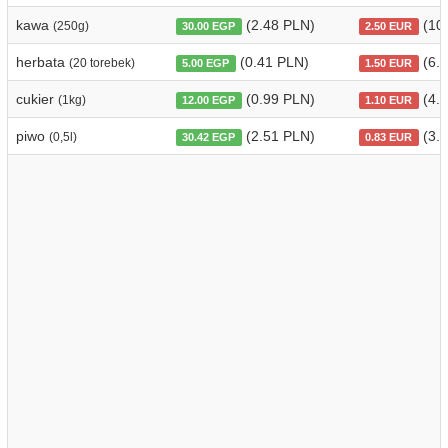
kawa
(2.48 PLN)
(10
(250g)
30.00 EGP
2.50 EUR
herbata
(0.41 PLN)
(6.3
(20 torebek)
5.00 EGP
1.50 EUR
cukier
(0.99 PLN)
(4.6
(1kg)
12.00 EGP
1.10 EUR
piwo
(2.51 PLN)
(3.5
(0,5l)
30.42 EGP
0.83 EUR