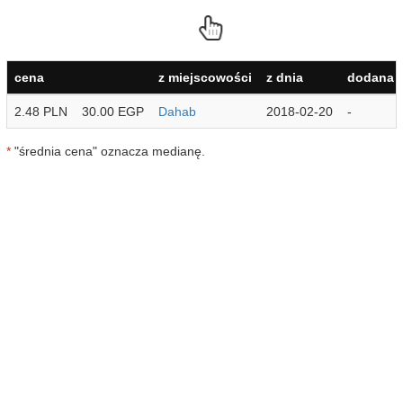
cena
z miejscowości
z dnia
dodana p
2.48 PLN
30.00 EGP
Dahab
2018-02-20
-
*
"średnia cena" oznacza medianę.