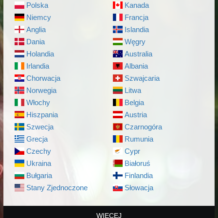
Polska
Kanada
Niemcy
Francja
Anglia
Islandia
Dania
Węgry
Holandia
Australia
Irlandia
Albania
Chorwacja
Szwajcaria
Norwegia
Litwa
Włochy
Belgia
Hiszpania
Austria
Szwecja
Czarnogóra
Grecja
Rumunia
Czechy
Cypr
Ukraina
Białoruś
Bułgaria
Finlandia
Stany Zjednoczone
Słowacja
WIĘCEJ