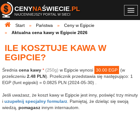
CENY
NA
ŚWIECIE
.PL
Togg
NAJCENNIEJSZY PORTAL W SIECI
navi
Start
Państwa
Ceny w Egipcie
Aktualna cena kawy w Egipcie 2026
ILE KOSZTUJE KAWA W
EGIPCIE?
Średnia
cena kawy
*
(250g)
w Egipcie wynosi
30.00 EGP
(w
przeliczeniu
2.48 PLN
). Przelicznik przedstawia się następująco: 1
EGP (funt egipski) = 0.0825 PLN (2024-05-30) .
Jeśli uważasz, że koszt kawy w Egipcie jest inny, poświęć trzy minuty
i
uzupełnij specjalny formularz
. Pamiętaj, że dzieląc się swoją
wiedzą,
pomagasz
innym internautom.