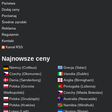
Państwa
Dodaj ceny
Porównaj
Średnie zarobki
Reklama
Regulamin
Kontakt
Kanał RSS
Najnowsze ceny
Niemcy (Cottbus)
Grecja (Sidari)
Czechy (Ołomuniec)
Irlandia (Dublin)
Dania (Sønderborg)
Anglia (Birmigham)
Polska (Gorzów
Portugalia (Lizbona)
Wielkopolski)
Czechy (Mlada Boleslav)
Polska (Grudziądz)
Australia (Newcastle)
Polska (Kraków)
Namibia (Windhuk)
Łotwa (Lajti)
Ukraina (Rivne)