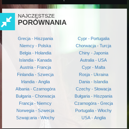
NAJCZĘSTSZE
PORÓWNANIA
Grecja - Hiszpania
Cypr - Portugalia
Niemcy - Polska
Chorwacja - Turcja
Belgia - Holandia
Chiny - Japonia
Islandia - Kanada
Autralia - USA
Austria - Francja
Cypr - Malta
Finlandia - Szwecja
Rosja - Ukraina
Irlandia - Anglia
Dania - Islandia
Albania - Czarnogóra
Czechy - Słowacja
Bułgaria - Chorwacja
Bułgaria - Hiszpania
Francja - Niemcy
Czarnogóra - Grecja
Norwegia - Szwecja
Portugalia - Włochy
Szwajcaria - Włochy
USA - Anglia