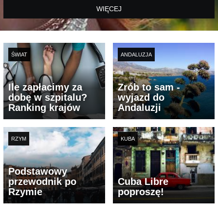
WIĘCEJ
ŚWIAT
ANDALUZJA
Ile zapłacimy za
Zrób to sam -
dobę w szpitalu?
wyjazd do
Ranking krajów
Andaluzji
RZYM
KUBA
Podstawowy
przewodnik po
Cuba Libre
Rzymie
poproszę!