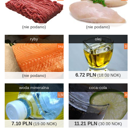
(nie podano)
(nie podano)
ryby
olej
1kg
1l
6.72 PLN
(18.00 NOK)
(nie podano)
woda mineralna
coca-cola
1,5l
2l
7.10 PLN
11.21 PLN
(19.00 NOK)
(30.00 NOK)