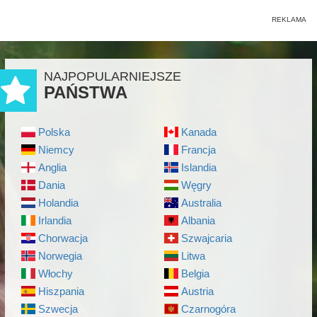
NAJPOPULARNIEJSZE
PAŃSTWA
Polska
Kanada
Niemcy
Francja
Anglia
Islandia
Dania
Węgry
Holandia
Australia
Irlandia
Albania
Chorwacja
Szwajcaria
Norwegia
Litwa
Włochy
Belgia
Hiszpania
Austria
Szwecja
Czarnogóra