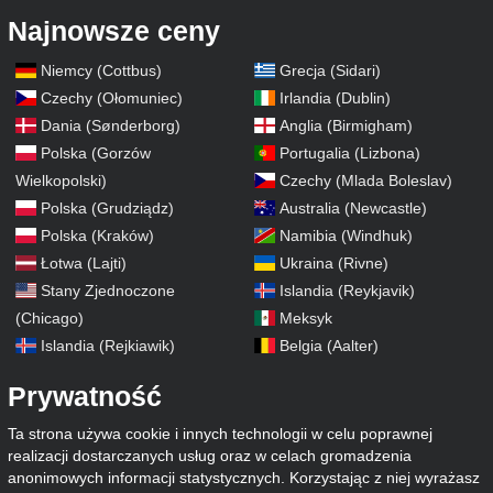
Najnowsze ceny
Niemcy (Cottbus)
Grecja (Sidari)
Czechy (Ołomuniec)
Irlandia (Dublin)
Dania (Sønderborg)
Anglia (Birmigham)
Polska (Gorzów
Portugalia (Lizbona)
Wielkopolski)
Czechy (Mlada Boleslav)
Polska (Grudziądz)
Australia (Newcastle)
Polska (Kraków)
Namibia (Windhuk)
Łotwa (Lajti)
Ukraina (Rivne)
Stany Zjednoczone
Islandia (Reykjavik)
(Chicago)
Meksyk
Islandia (Rejkiawik)
Belgia (Aalter)
Prywatność
Ta strona używa cookie i innych technologii w celu poprawnej
realizacji dostarczanych usług oraz w celach gromadzenia
anonimowych informacji statystycznych. Korzystając z niej wyrażasz