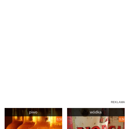
piwo
wódka
0,5l
0,5l