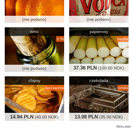
(nie podano)
(nie podano)
wino
papierosy
0,75l
paczka
37.36 PLN
(100.00 NOK)
(nie podano)
chipsy
czekolada
duża paczka
sztuka
14.94 PLN
13.08 PLN
(40.00 NOK)
(35.00 NOK)