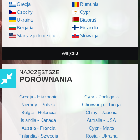
Grecja
Rumunia
Czechy
Cypr
Ukraina
Białoruś
Bułgaria
Finlandia
Stany Zjednoczone
Słowacja
WIĘCEJ
NAJCZĘSTSZE
PORÓWNANIA
Grecja - Hiszpania
Cypr - Portugalia
Niemcy - Polska
Chorwacja - Turcja
Belgia - Holandia
Chiny - Japonia
Islandia - Kanada
Autralia - USA
Austria - Francja
Cypr - Malta
Finlandia - Szwecja
Rosja - Ukraina