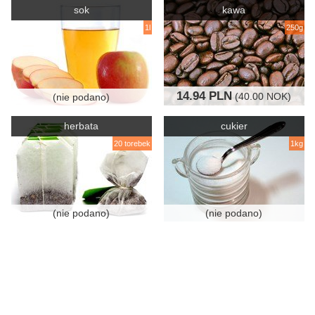
sok
kawa
1l
250g
14.94 PLN
(40.00 NOK)
(nie podano)
herbata
cukier
20 torebek
1kg
(nie podano)
(nie podano)