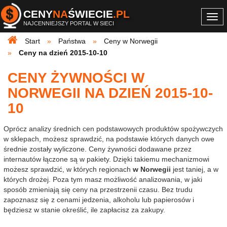
CENY
NA
ŚWIECIE
.PL
Togg
NAJCENNIEJSZY PORTAL W SIECI
navi
Start
Państwa
Ceny w Norwegii
Ceny na dzień 2015-10-10
CENY ŻYWNOŚCI W
NORWEGII NA DZIEŃ 2015-10-
10
Oprócz analizy średnich cen podstawowych produktów spożywczych
w sklepach, możesz sprawdzić, na podstawie których danych owe
średnie zostały wyliczone. Ceny żywności dodawane przez
internautów łączone są w pakiety. Dzięki takiemu mechanizmowi
możesz sprawdzić, w których regionach
w Norwegii
jest taniej, a w
których drożej. Poza tym masz możliwość analizowania, w jaki
sposób zmieniają się ceny na przestrzenii czasu. Bez trudu
zapoznasz się z cenami jedzenia, alkoholu lub papierosów i
będziesz w stanie określić, ile zapłacisz za zakupy.