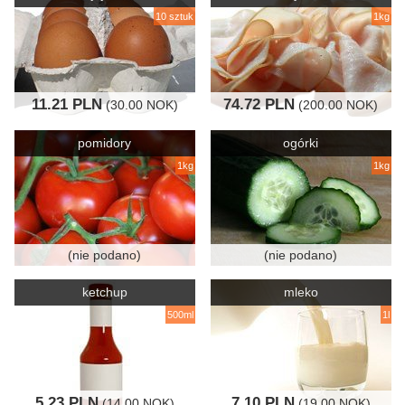
10 sztuk
1kg
11.21 PLN
74.72 PLN
(30.00 NOK)
(200.00 NOK)
pomidory
ogórki
1kg
1kg
(nie podano)
(nie podano)
ketchup
mleko
500ml
1l
5.23 PLN
7.10 PLN
(14.00 NOK)
(19.00 NOK)