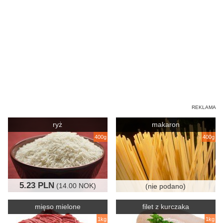
ryż
makaron
400g
400g
5.23 PLN
(14.00 NOK)
(nie podano)
mięso mielone
filet z kurczaka
1kg
1kg