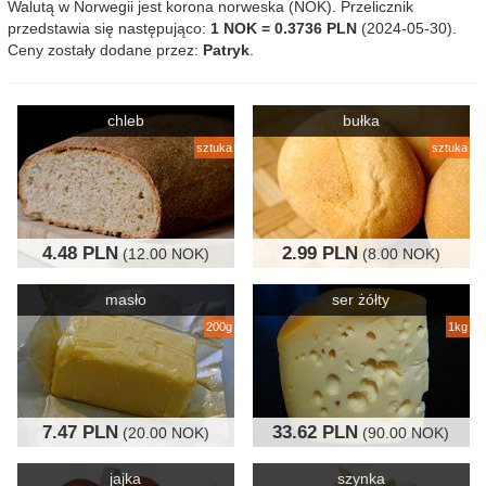
Walutą w Norwegii jest korona norweska (NOK). Przelicznik
przedstawia się następująco:
1 NOK = 0.3736 PLN
(2024-05-30).
Ceny zostały dodane przez:
Patryk
.
chleb
bułka
sztuka
sztuka
4.48 PLN
2.99 PLN
(12.00 NOK)
(8.00 NOK)
masło
ser żółty
200g
1kg
7.47 PLN
33.62 PLN
(20.00 NOK)
(90.00 NOK)
jajka
szynka