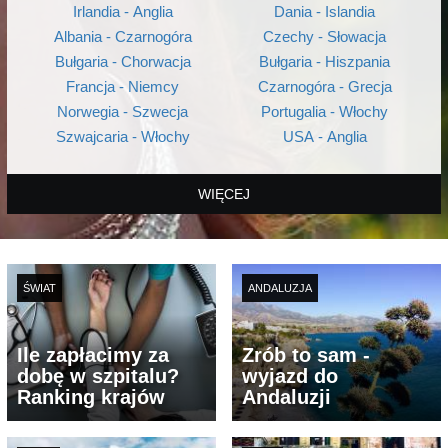
Irlandia - Anglia
Dania - Islandia
Albania - Czarnogóra
Czechy - Słowacja
Bułgaria - Chorwacja
Bułgaria - Hiszpania
Francja - Niemcy
Czarnogóra - Grecja
Norwegia - Szwecja
Portugalia - Włochy
Szwajcaria - Włochy
USA - Anglia
WIĘCEJ
ŚWIAT
ANDALUZJA
Ile zapłacimy za
Zrób to sam -
dobę w szpitalu?
wyjazd do
Ranking krajów
Andaluzji