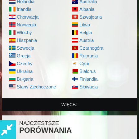
Holandia
Australia
Irlandia
Albania
Chorwacja
Szwajcaria
Norwegia
Litwa
Włochy
Belgia
Hiszpania
Austria
Szwecja
Czarnogóra
Grecja
Rumunia
Czechy
Cypr
Ukraina
Białoruś
Bułgaria
Finlandia
Stany Zjednoczone
Słowacja
WIĘCEJ
NAJCZĘSTSZE
PORÓWNANIA