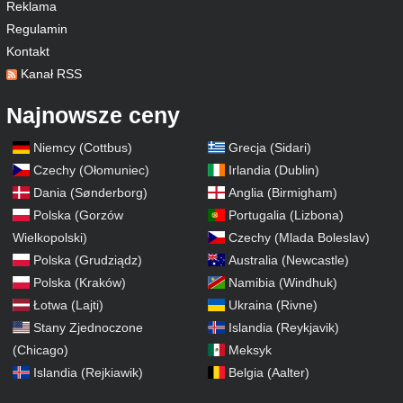
Reklama
Regulamin
Kontakt
Kanał RSS
Najnowsze ceny
Niemcy (Cottbus)
Grecja (Sidari)
Czechy (Ołomuniec)
Irlandia (Dublin)
Dania (Sønderborg)
Anglia (Birmigham)
Polska (Gorzów
Portugalia (Lizbona)
Wielkopolski)
Czechy (Mlada Boleslav)
Polska (Grudziądz)
Australia (Newcastle)
Polska (Kraków)
Namibia (Windhuk)
Łotwa (Lajti)
Ukraina (Rivne)
Stany Zjednoczone
Islandia (Reykjavik)
(Chicago)
Meksyk
Islandia (Rejkiawik)
Belgia (Aalter)