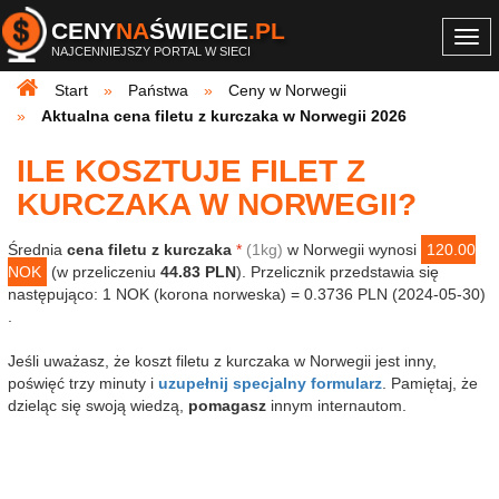
CENY
NA
ŚWIECIE
.PL
Togg
NAJCENNIEJSZY PORTAL W SIECI
navi
Start
Państwa
Ceny w Norwegii
Aktualna cena filetu z kurczaka w Norwegii 2026
ILE KOSZTUJE FILET Z
KURCZAKA W NORWEGII?
Średnia
cena filetu z kurczaka
*
(1kg)
w Norwegii wynosi
120.00
NOK
(w przeliczeniu
44.83 PLN
). Przelicznik przedstawia się
następująco: 1 NOK (korona norweska) = 0.3736 PLN (2024-05-30)
.
Jeśli uważasz, że koszt filetu z kurczaka w Norwegii jest inny,
poświęć trzy minuty i
uzupełnij specjalny formularz
. Pamiętaj, że
dzieląc się swoją wiedzą,
pomagasz
innym internautom.