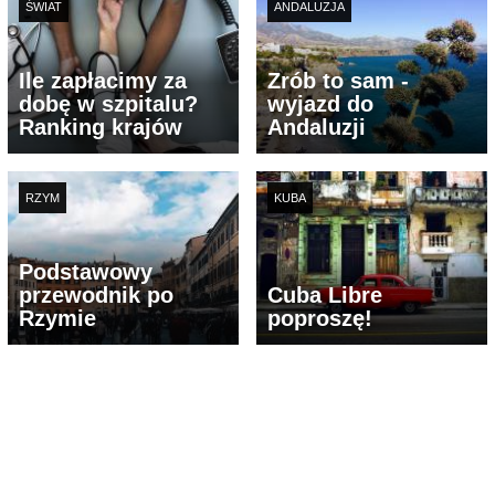
ŚWIAT
ANDALUZJA
Ile zapłacimy za
Zrób to sam -
dobę w szpitalu?
wyjazd do
Ranking krajów
Andaluzji
RZYM
KUBA
Podstawowy
przewodnik po
Cuba Libre
Rzymie
poproszę!