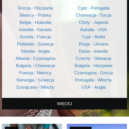
Grecja - Hiszpania
Cypr - Portugalia
Niemcy - Polska
Chorwacja - Turcja
Belgia - Holandia
Chiny - Japonia
Islandia - Kanada
Autralia - USA
Austria - Francja
Cypr - Malta
Finlandia - Szwecja
Rosja - Ukraina
Irlandia - Anglia
Dania - Islandia
Albania - Czarnogóra
Czechy - Słowacja
Bułgaria - Chorwacja
Bułgaria - Hiszpania
Francja - Niemcy
Czarnogóra - Grecja
Norwegia - Szwecja
Portugalia - Włochy
Szwajcaria - Włochy
USA - Anglia
WIĘCEJ