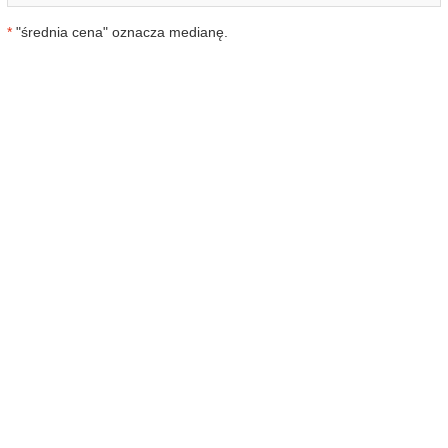
*
"średnia cena" oznacza medianę.