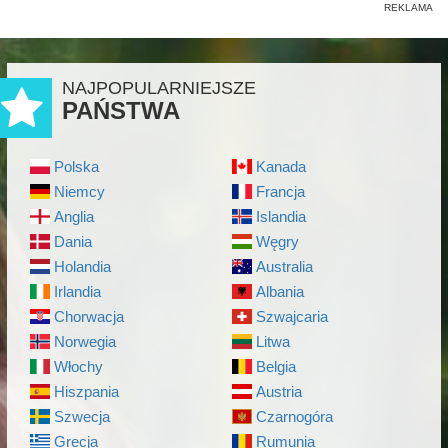
NAJPOPULARNIEJSZE
PAŃSTWA
Polska
Kanada
Niemcy
Francja
Anglia
Islandia
Dania
Węgry
Holandia
Australia
Irlandia
Albania
Chorwacja
Szwajcaria
Norwegia
Litwa
Włochy
Belgia
Hiszpania
Austria
Szwecja
Czarnogóra
Grecja
Rumunia