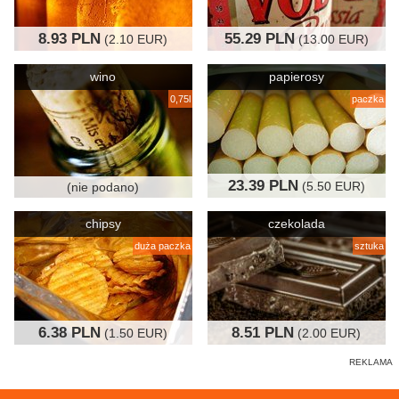
8.93 PLN
55.29 PLN
(2.10 EUR)
(13.00 EUR)
wino
papierosy
0,75l
paczka
23.39 PLN
(5.50 EUR)
(nie podano)
chipsy
czekolada
duża paczka
sztuka
6.38 PLN
8.51 PLN
(1.50 EUR)
(2.00 EUR)