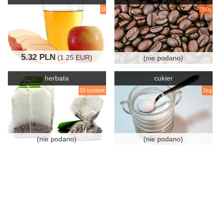
1l
250g
5.32 PLN
(1.25 EUR)
(nie podano)
herbata
cukier
20 torebek
1kg
(nie podano)
(nie podano)