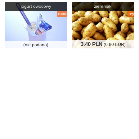
jogurt owocowy
ziemniaki
150ml
1kg
3.40 PLN
(0.80 EUR)
(nie podano)