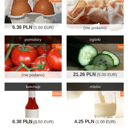
6.38 PLN
(1.50 EUR)
(nie podano)
pomidory
ogórki
1kg
1kg
21.26 PLN
(5.00 EUR)
(nie podano)
ketchup
mleko
500ml
1l
6.38 PLN
4.25 PLN
(1.50 EUR)
(1.00 EUR)