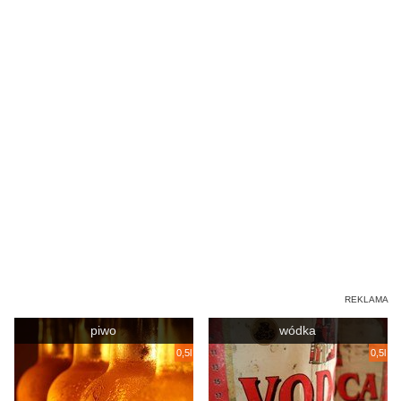
piwo
wódka
0,5l
0,5l