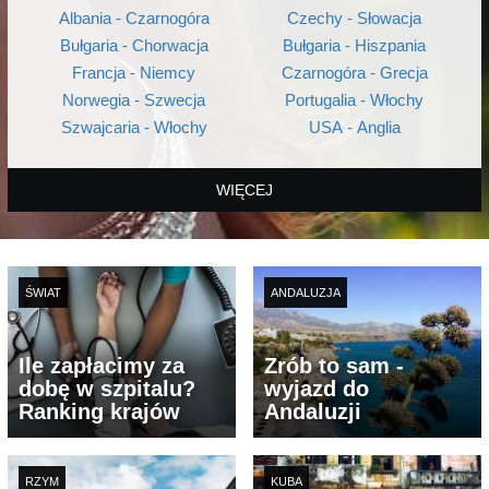
Albania - Czarnogóra
Czechy - Słowacja
Bułgaria - Chorwacja
Bułgaria - Hiszpania
Francja - Niemcy
Czarnogóra - Grecja
Norwegia - Szwecja
Portugalia - Włochy
Szwajcaria - Włochy
USA - Anglia
WIĘCEJ
ŚWIAT
ANDALUZJA
Ile zapłacimy za
Zrób to sam -
dobę w szpitalu?
wyjazd do
Ranking krajów
Andaluzji
RZYM
KUBA