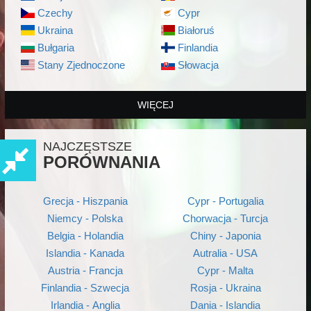
Czechy
Cypr
Ukraina
Białoruś
Bułgaria
Finlandia
Stany Zjednoczone
Słowacja
WIĘCEJ
NAJCZĘSTSZE
PORÓWNANIA
Grecja - Hiszpania
Cypr - Portugalia
Niemcy - Polska
Chorwacja - Turcja
Belgia - Holandia
Chiny - Japonia
Islandia - Kanada
Autralia - USA
Austria - Francja
Cypr - Malta
Finlandia - Szwecja
Rosja - Ukraina
Irlandia - Anglia
Dania - Islandia