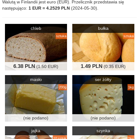
Walutą w Finlandii jest euro (EUR). Przelicznik przedstawia się
następująco:
1 EUR = 4.2529 PLN
(2024-05-30).
chleb
bułka
sztuka
sztuka
6.38 PLN
1.49 PLN
(1.50 EUR)
(0.35 EUR)
masło
ser żółty
200g
1kg
(nie podano)
(nie podano)
jajka
szynka
10 sztuk
1kg