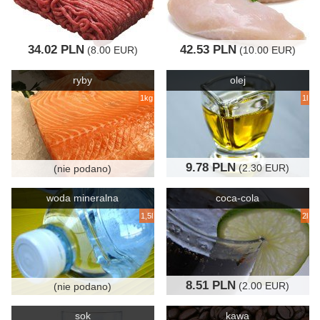
34.02 PLN
42.53 PLN
(8.00 EUR)
(10.00 EUR)
ryby
olej
1kg
1l
9.78 PLN
(2.30 EUR)
(nie podano)
woda mineralna
coca-cola
1,5l
2l
8.51 PLN
(2.00 EUR)
(nie podano)
sok
kawa