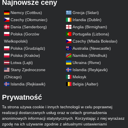
Najnowsze ceny
Niemcy (Cottbus)
Grecja (Sidari)
Czechy (Ołomuniec)
Irlandia (Dublin)
Dania (Sønderborg)
Anglia (Birmigham)
Polska (Gorzów
Portugalia (Lizbona)
Wielkopolski)
Czechy (Mlada Boleslav)
Polska (Grudziądz)
Australia (Newcastle)
Polska (Kraków)
Namibia (Windhuk)
Łotwa (Lajti)
Ukraina (Rivne)
Stany Zjednoczone
Islandia (Reykjavik)
(Chicago)
Meksyk
Islandia (Rejkiawik)
Belgia (Aalter)
Prywatność
Ta strona używa cookie i innych technologii w celu poprawnej
realizacji dostarczanych usług oraz w celach gromadzenia
anonimowych informacji statystycznych. Korzystając z niej wyrażasz
zgodę na ich używanie zgodnie z aktualnymi ustawieniami