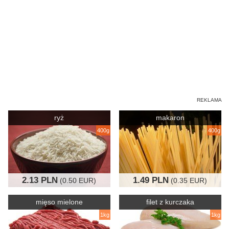
ryż
makaron
400g
400g
2.13 PLN
1.49 PLN
(0.50 EUR)
(0.35 EUR)
mięso mielone
filet z kurczaka
1kg
1kg