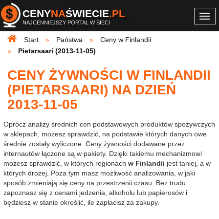
CENY
NA
ŚWIECIE
.PL
Togg
NAJCENNIEJSZY PORTAL W SIECI
navi
Start
Państwa
Ceny w Finlandii
Pietarsaari (2013-11-05)
CENY ŻYWNOŚCI W FINLANDII
(PIETARSAARI) NA DZIEŃ
2013-11-05
Oprócz analizy średnich cen podstawowych produktów spożywczych
w sklepach, możesz sprawdzić, na podstawie których danych owe
średnie zostały wyliczone. Ceny żywności dodawane przez
internautów łączone są w pakiety. Dzięki takiemu mechanizmowi
możesz sprawdzić, w których regionach
w Finlandii
jest taniej, a w
których drożej. Poza tym masz możliwość analizowania, w jaki
sposób zmieniają się ceny na przestrzenii czasu. Bez trudu
zapoznasz się z cenami jedzenia, alkoholu lub papierosów i
będziesz w stanie określić, ile zapłacisz za zakupy.