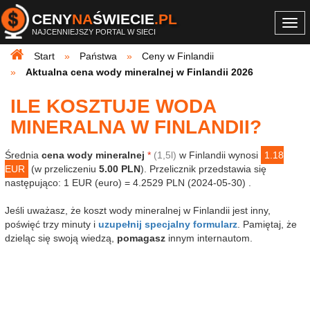
CENY
NA
ŚWIECIE
.PL
Togg
NAJCENNIEJSZY PORTAL W SIECI
navi
Start
Państwa
Ceny w Finlandii
Aktualna cena wody mineralnej w Finlandii 2026
ILE KOSZTUJE WODA
MINERALNA W FINLANDII?
Średnia
cena wody mineralnej
*
(1,5l)
w Finlandii wynosi
1.18
EUR
(w przeliczeniu
5.00 PLN
). Przelicznik przedstawia się
następująco: 1 EUR (euro) = 4.2529 PLN (2024-05-30) .
Jeśli uważasz, że koszt wody mineralnej w Finlandii jest inny,
poświęć trzy minuty i
uzupełnij specjalny formularz
. Pamiętaj, że
dzieląc się swoją wiedzą,
pomagasz
innym internautom.