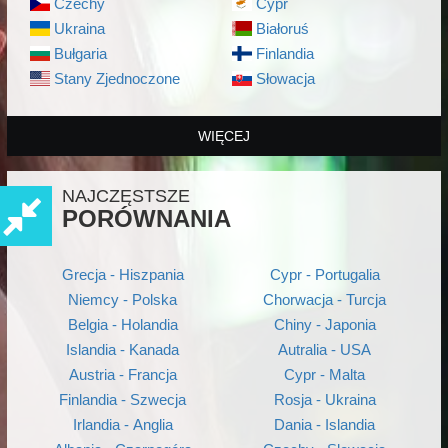
Czechy
Cypr
Ukraina
Białoruś
Bułgaria
Finlandia
Stany Zjednoczone
Słowacja
WIĘCEJ
NAJCZĘSTSZE
PORÓWNANIA
Grecja - Hiszpania
Cypr - Portugalia
Niemcy - Polska
Chorwacja - Turcja
Belgia - Holandia
Chiny - Japonia
Islandia - Kanada
Autralia - USA
Austria - Francja
Cypr - Malta
Finlandia - Szwecja
Rosja - Ukraina
Irlandia - Anglia
Dania - Islandia