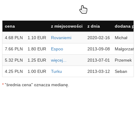
cena
z miejscowości
z dnia
dodana pr
4.68 PLN
1.10 EUR
Rovaniemi
2020-02-16
Michał
7.66 PLN
1.80 EUR
Espoo
2013-09-08
Malgorzat
5.32 PLN
1.25 EUR
więcej...
2013-07-01
Przemek
4.25 PLN
1.00 EUR
Turku
2013-03-12
Seban
*
"średnia cena" oznacza medianę.