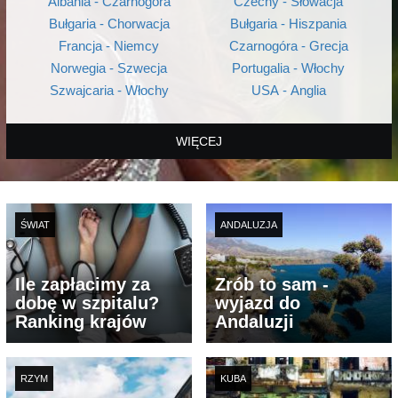
Albania - Czarnogóra
Czechy - Słowacja
Bułgaria - Chorwacja
Bułgaria - Hiszpania
Francja - Niemcy
Czarnogóra - Grecja
Norwegia - Szwecja
Portugalia - Włochy
Szwajcaria - Włochy
USA - Anglia
WIĘCEJ
ŚWIAT
ANDALUZJA
Ile zapłacimy za
Zrób to sam -
dobę w szpitalu?
wyjazd do
Ranking krajów
Andaluzji
RZYM
KUBA