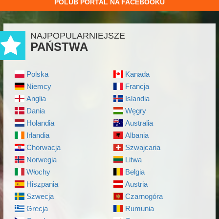
POLUB PORTAL NA FACEBOOKU
NAJPOPULARNIEJSZE
PAŃSTWA
Polska
Kanada
Niemcy
Francja
Anglia
Islandia
Dania
Węgry
Holandia
Australia
Irlandia
Albania
Chorwacja
Szwajcaria
Norwegia
Litwa
Włochy
Belgia
Hiszpania
Austria
Szwecja
Czarnogóra
Grecja
Rumunia