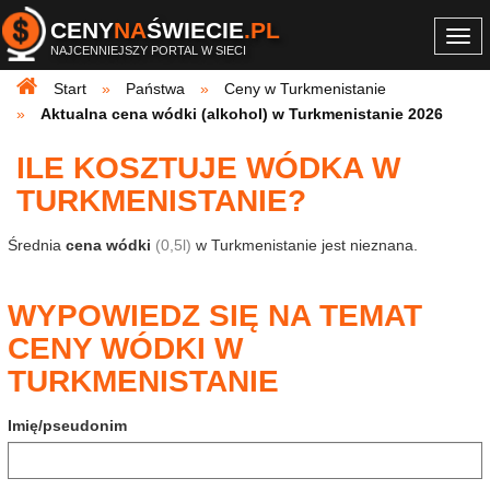
CENY
NA
ŚWIECIE
.PL
Togg
NAJCENNIEJSZY PORTAL W SIECI
navi
Start
Państwa
Ceny w Turkmenistanie
Aktualna cena wódki (alkohol) w Turkmenistanie 2026
ILE KOSZTUJE WÓDKA W
TURKMENISTANIE?
Średnia
cena wódki
(0,5l)
w Turkmenistanie jest nieznana.
WYPOWIEDZ SIĘ NA TEMAT
CENY WÓDKI W
TURKMENISTANIE
Imię/pseudonim