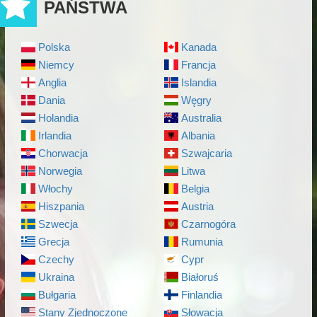
PAŃSTWA
Polska
Kanada
Niemcy
Francja
Anglia
Islandia
Dania
Węgry
Holandia
Australia
Irlandia
Albania
Chorwacja
Szwajcaria
Norwegia
Litwa
Włochy
Belgia
Hiszpania
Austria
Szwecja
Czarnogóra
Grecja
Rumunia
Czechy
Cypr
Ukraina
Białoruś
Bułgaria
Finlandia
Stany Zjednoczone
Słowacja