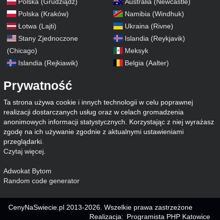
Polska (Grudziądz)
Australia (Newcastle)
Polska (Kraków)
Namibia (Windhuk)
Łotwa (Lajti)
Ukraina (Rivne)
Stany Zjednoczone
Islandia (Reykjavik)
(Chicago)
Meksyk
Islandia (Rejkiawik)
Belgia (Aalter)
Prywatność
Ta strona używa cookie i innych technologii w celu poprawnej
realizacji dostarczanych usług oraz w celach gromadzenia
anonimowych informacji statystycznych. Korzystając z niej wyrażasz
zgodę na ich używanie zgodnie z aktualnymi ustawieniami
przeglądarki.
Czytaj więcej
.
Adwokat Bytom
Random code generator
CenyNaSwiecie.pl 2013-2026. Wszelkie prawa zastrzeżone
Realizacja:
Programista PHP Katowice