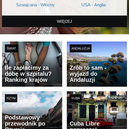
Szwajcaria - Włochy
USA - Anglia
WIĘCEJ
ŚWIAT
ANDALUZJA
Ile zapłacimy za
Zrób to sam -
dobę w szpitalu?
wyjazd do
Ranking krajów
Andaluzji
RZYM
KUBA
Podstawowy
przewodnik po
Cuba Libre