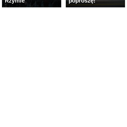
Rzymie
poproszę!