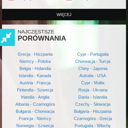
WIĘCEJ
NAJCZĘSTSZE
PORÓWNANIA
Grecja - Hiszpania
Cypr - Portugalia
Niemcy - Polska
Chorwacja - Turcja
Belgia - Holandia
Chiny - Japonia
Islandia - Kanada
Autralia - USA
Austria - Francja
Cypr - Malta
Finlandia - Szwecja
Rosja - Ukraina
Irlandia - Anglia
Dania - Islandia
Albania - Czarnogóra
Czechy - Słowacja
Bułgaria - Chorwacja
Bułgaria - Hiszpania
Francja - Niemcy
Czarnogóra - Grecja
Norwegia - Szwecja
Portugalia - Włochy