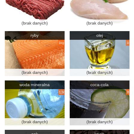
(brak danych)
(brak danych)
ryby
olej
1kg
1l
(brak danych)
(brak danych)
woda mineralna
coca-cola
1,5l
2l
(brak danych)
(brak danych)