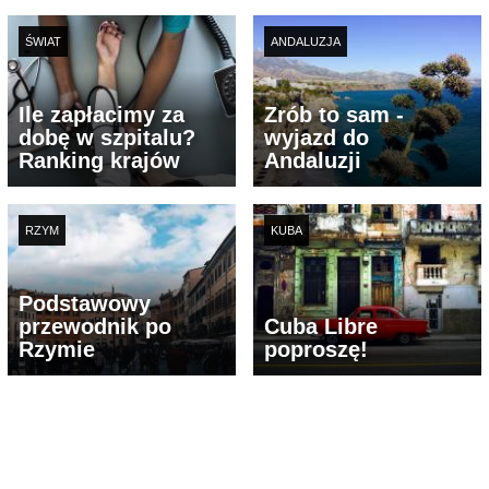
ŚWIAT
ANDALUZJA
Ile zapłacimy za
Zrób to sam -
dobę w szpitalu?
wyjazd do
Ranking krajów
Andaluzji
RZYM
KUBA
Podstawowy
przewodnik po
Cuba Libre
Rzymie
poproszę!