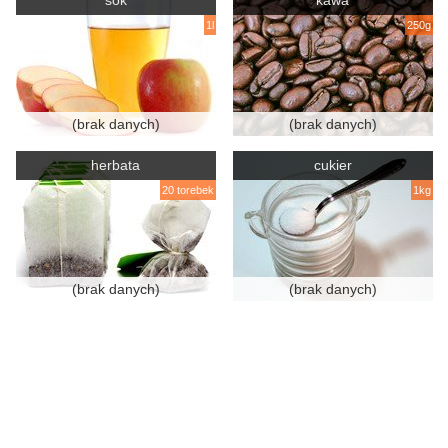
sok
kawa
1l
250g
(brak danych)
(brak danych)
herbata
cukier
20 torebek
1kg
(brak danych)
(brak danych)