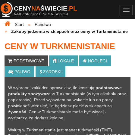
CENY
NA
ŚWIECIE
.PL
Togg
NAJCENNIEJSZY PORTAL W SIECI
navi
Start
Państwa
Zakupy jedzenia w sklepach oraz ceny w Turkmenistanie
CENY W TURKMENISTANIE
PODSTAWOWE
LOKALE
NOCLEGI
PALIWO
ZAROBKI
W wybranej zakładce sprawdzisz, ile kosztują
podstawowe
produkty spożywcze
w Turkmenistanie (w tym alkoholu oraz
papierosów). Przed wyjazdem na wakacje lub do pracy
powinieneś wiedzieć, ile będziesz płacić w sklepach za
żywność
. Cen w Turkmenistanie może być więcej -
wystarczy, że
dodasz kolejne
.
Walutą w Turkmenistanie jest manat turkmeński (TMT).