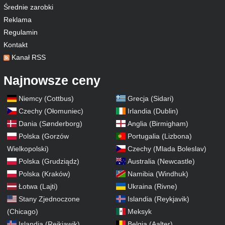
Średnie zarobki
Reklama
Regulamin
Kontakt
Kanał RSS
Najnowsze ceny
Niemcy (Cottbus)
Grecja (Sidari)
Czechy (Ołomuniec)
Irlandia (Dublin)
Dania (Sønderborg)
Anglia (Birmigham)
Polska (Gorzów
Portugalia (Lizbona)
Wielkopolski)
Czechy (Mlada Boleslav)
Polska (Grudziądz)
Australia (Newcastle)
Polska (Kraków)
Namibia (Windhuk)
Łotwa (Lajti)
Ukraina (Rivne)
Stany Zjednoczone
Islandia (Reykjavik)
(Chicago)
Meksyk
Islandia (Rejkiawik)
Belgia (Aalter)