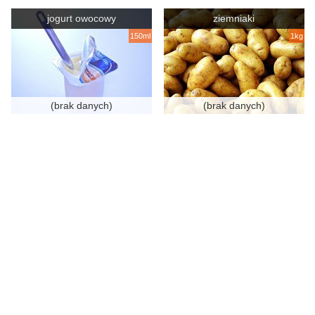
jogurt owocowy
ziemniaki
150ml
1kg
(brak danych)
(brak danych)