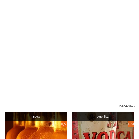
piwo
wódka
0,5l
0,5l