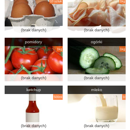
10 sztuk
1kg
(brak danych)
(brak danych)
pomidory
ogórki
1kg
1kg
(brak danych)
(brak danych)
ketchup
mleko
500ml
1l
(brak danych)
(brak danych)