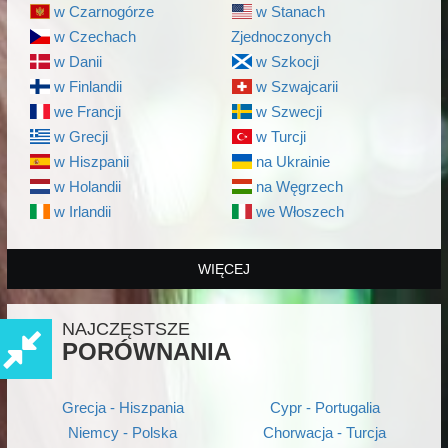
w Czarnogórze
w Stanach
w Czechach
Zjednoczonych
w Danii
w Szkocji
w Finlandii
w Szwajcarii
we Francji
w Szwecji
w Grecji
w Turcji
w Hiszpanii
na Ukrainie
w Holandii
na Węgrzech
w Irlandii
we Włoszech
WIĘCEJ
NAJCZĘSTSZE
PORÓWNANIA
Grecja - Hiszpania
Cypr - Portugalia
Niemcy - Polska
Chorwacja - Turcja