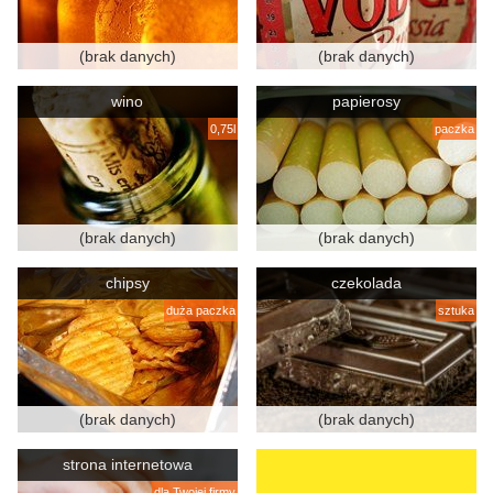
(brak danych)
(brak danych)
wino
papierosy
0,75l
paczka
(brak danych)
(brak danych)
chipsy
czekolada
duża paczka
sztuka
(brak danych)
(brak danych)
strona internetowa
dla Twojej firmy