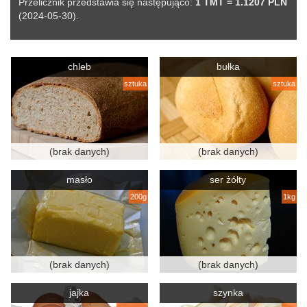
Przelicznik przedstawia się następująco:
1 TMT = 1.1207 PLN
(2024-05-30).
chleb
bułka
sztuka
sztuka
(brak danych)
(brak danych)
masło
ser żółty
200g
1kg
(brak danych)
(brak danych)
jajka
szynka