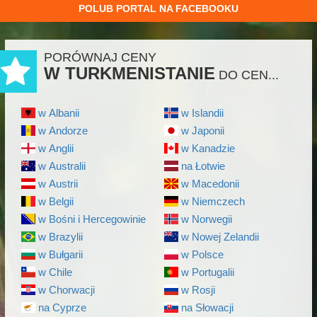
POLUB PORTAL NA FACEBOOKU
PORÓWNAJ CENY
W TURKMENISTANIE
DO CEN...
w Albanii
w Islandii
w Andorze
w Japonii
w Anglii
w Kanadzie
w Australii
na Łotwie
w Austrii
w Macedonii
w Belgii
w Niemczech
w Bośni i Hercegowinie
w Norwegii
w Brazylii
w Nowej Zelandii
w Bułgarii
w Polsce
w Chile
w Portugalii
w Chorwacji
w Rosji
na Cyprze
na Słowacji