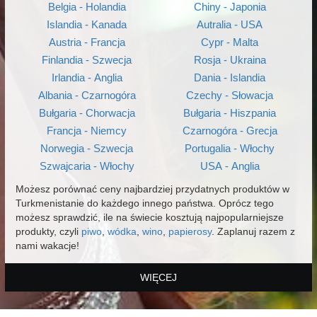
Belgia - Holandia
Chiny - Japonia
Islandia - Kanada
Autralia - USA
Austria - Francja
Cypr - Malta
Finlandia - Szwecja
Rosja - Ukraina
Irlandia - Anglia
Dania - Islandia
Albania - Czarnogóra
Czechy - Słowacja
Bułgaria - Chorwacja
Bułgaria - Hiszpania
Francja - Niemcy
Czarnogóra - Grecja
Norwegia - Szwecja
Portugalia - Włochy
Szwajcaria - Włochy
USA - Anglia
Możesz porównać ceny najbardziej przydatnych produktów w
Turkmenistanie do każdego innego państwa. Oprócz tego
możesz sprawdzić, ile na świecie kosztują najpopularniejsze
produkty, czyli
piwo
,
wódka
,
wino
,
papierosy
. Zaplanuj razem z
nami wakacje!
WIĘCEJ