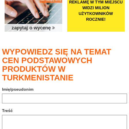
REKLAMĘ W TYM MIEJSCU
WIDZI MILION
UŻYTKOWNIKÓW
ROCZNIE!
zapytaj o wycenę
WYPOWIEDZ SIĘ NA TEMAT
CEN PODSTAWOWYCH
PRODUKTÓW W
TURKMENISTANIE
Imię/pseudonim
Treść