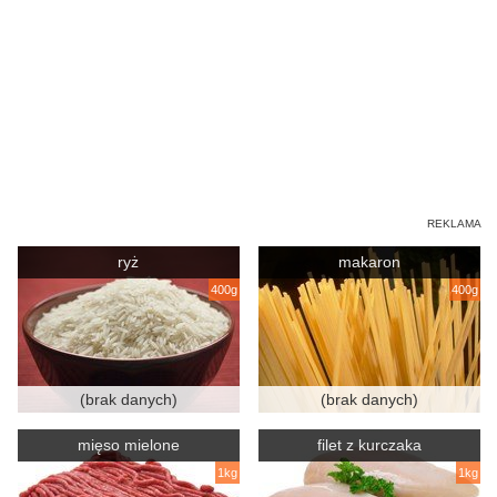
ryż
makaron
400g
400g
(brak danych)
(brak danych)
mięso mielone
filet z kurczaka
1kg
1kg