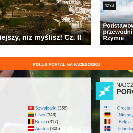
RZYM
Podstawo
przewodni
jszy, niż myślisz! Cz. II
Rzymie
POLUB PORTAL NA FACEBOOKU
NAJC
POR
Szwajcaria
(358)
Grecja -
Litwa
(346)
Niemcy
Belgia
(317)
Belgia 
Austria
(305)
Islandi