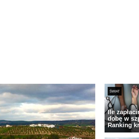
ŚWIAT
Ile zapłac
dobę w szp
Ranking k