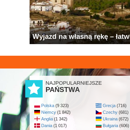
Wyjazd na własną rękę – łatwie
NAJPOPULARNIEJSZE
PAŃSTWA
Polska
(9 323)
Grecja
(716)
Niemcy
(1 842)
Czechy
(681)
Anglia
(1 342)
Ukraina
(672)
Dania
(1 017)
Bułgaria
(606)