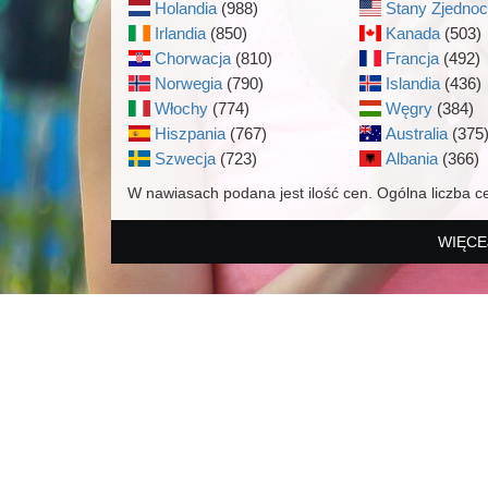
Holandia
(988)
Stany Zjedno
Irlandia
(850)
Kanada
(503)
Chorwacja
(810)
Francja
(492)
Norwegia
(790)
Islandia
(436)
Włochy
(774)
Węgry
(384)
Hiszpania
(767)
Australia
(375
Szwecja
(723)
Albania
(366)
W nawiasach podana jest ilość cen. Ogólna liczba c
WIĘCE