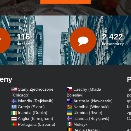
116
2 422
państw
komentarzy
ceny
P
Stany Zjednoczone
Czechy (Mlada
Ta
)
(Chicago)
Boleslav)
po
Islandia (Rejkiawik)
Australia (Newcastle)
gr
Grecja (Sidari)
Namibia (Windhuk)
Ko
Irlandia (Dublin)
Ukraina (Rivne)
zg
Anglia (Birmigham)
Islandia (Reykjavik)
Cz
Portugalia (Lizbona)
Meksyk
Belgia (Aalter)
A