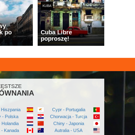
KUBA
wy
k po
Cuba Libre
poproszę!
ZĘSTSZE
ÓWNANIA
 Hiszpania
Cypr - Portugalia
 - Polska
Chorwacja - Turcja
- Holandia
Chiny - Japonia
a - Kanada
Autralia - USA