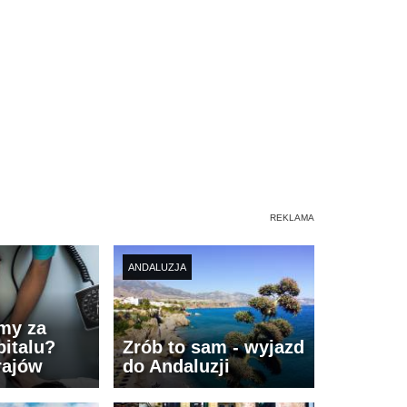
ANDALUZJA
imy za
italu?
Zrób to sam - wyjazd
rajów
do Andaluzji