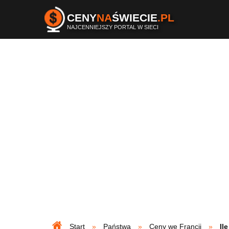
CENY
NA
ŚWIECIE
.PL
NAJCENNIEJSZY PORTAL W SIECI
Start
Państwa
Ceny we Francji
Il