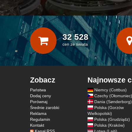
32 528
cen ze świata
Zobacz
Najnowsze 
Państwa
Niemcy (Cottbus)
Dodaj ceny
Czechy (Ołomuniec
Porównaj
Dania (Sønderborg)
Średnie zarobki
Polska (Gorzów
Reklama
Wielkopolski)
Regulamin
Polska (Grudziądz)
Kontakt
Polska (Kraków)
Kanał RSS
Łotwa (Lajti)