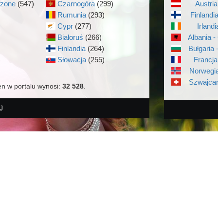
czone
(547)
Czarnogóra
(299)
Austria
Rumunia
(293)
Finlandi
Cypr
(277)
Irlandi
Białoruś
(266)
Albania -
Finlandia
(264)
Bułgaria 
)
Słowacja
(255)
Francja
Norwegia
Szwajcar
en w portalu wynosi:
32 528
.
J