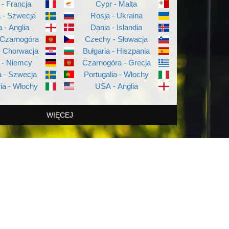
 - Francja
Cypr - Malta
a - Szwecja
Rosja - Ukraina
a - Anglia
Dania - Islandia
 Czarnogóra
Czechy - Słowacja
- Chorwacja
Bułgaria - Hiszpania
 - Niemcy
Czarnogóra - Grecja
 - Szwecja
Portugalia - Włochy
ia - Włochy
USA - Anglia
WIĘCEJ