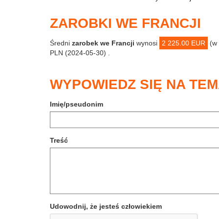
ZAROBKI WE FRANCJI
Średni
zarobek we Francji
wynosi
2 225.00 EUR
(w 
PLN (2024-05-30) .
WYPOWIEDZ SIĘ NA TE
Imię/pseudonim
Treść
Udowodnij, że jesteś człowiekiem