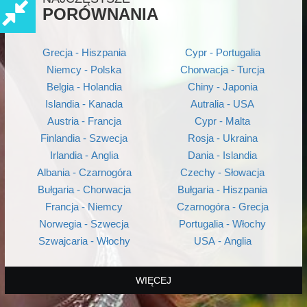
PORÓWNANIA
Grecja - Hiszpania
Cypr - Portugalia
Niemcy - Polska
Chorwacja - Turcja
Belgia - Holandia
Chiny - Japonia
Islandia - Kanada
Autralia - USA
Austria - Francja
Cypr - Malta
Finlandia - Szwecja
Rosja - Ukraina
Irlandia - Anglia
Dania - Islandia
Albania - Czarnogóra
Czechy - Słowacja
Bułgaria - Chorwacja
Bułgaria - Hiszpania
Francja - Niemcy
Czarnogóra - Grecja
Norwegia - Szwecja
Portugalia - Włochy
Szwajcaria - Włochy
USA - Anglia
WIĘCEJ