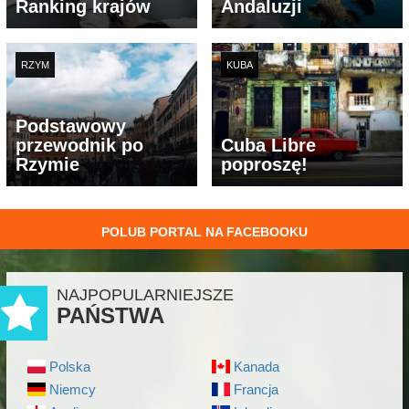
Ranking krajów
Andaluzji
RZYM
KUBA
Podstawowy
przewodnik po
Cuba Libre
Rzymie
poproszę!
POLUB PORTAL NA FACEBOOKU
NAJPOPULARNIEJSZE
PAŃSTWA
Polska
Kanada
Niemcy
Francja