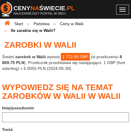
CENY
NA
ŚWIECIE
.PL
Togg
NAJCENNIEJSZY PORTAL W SIECI
navi
Start
Państwa
Ceny w Walii
Ile zarabia się w Walii?
ZAROBKI W WALII
Średni
zarobek w Walii
wynosi
1 772.00 GBP
(w przeliczeniu
8
869.75 PLN
). Przelicznik przedstawia się następująco: 1 GBP (funt
szterling) = 5.0055 PLN (2024-05-30) .
WYPOWIEDZ SIĘ NA TEMAT
ZAROBKÓW W WALII W WALII
Imię/pseudonim
Treść