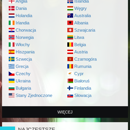
Anglia
Islandia
Dania
Węgry
Holandia
Australia
Irlandia
Albania
Chorwacja
Szwajcaria
Norwegia
Litwa
Włochy
Belgia
Hiszpania
Austria
Szwecja
Czarnogóra
Grecja
Rumunia
Czechy
Cypr
Ukraina
Białoruś
Bułgaria
Finlandia
Stany Zjednoczone
Słowacja
WIĘCEJ
NAJCZĘSTSZE