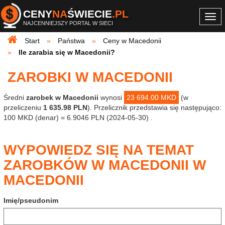
CENY
NA
ŚWIECIE
.PL
Togg
NAJCENNIEJSZY PORTAL W SIECI
navi
Start
Państwa
Ceny w Macedonii
Ile zarabia się w Macedonii?
ZAROBKI W MACEDONII
Średni
zarobek w Macedonii
wynosi
23 694.00 MKD
(w
przeliczeniu
1 635.98 PLN
). Przelicznik przedstawia się następująco:
100 MKD (denar) = 6.9046 PLN (2024-05-30) .
WYPOWIEDZ SIĘ NA TEMAT
ZAROBKÓW W MACEDONII W
MACEDONII
Imię/pseudonim