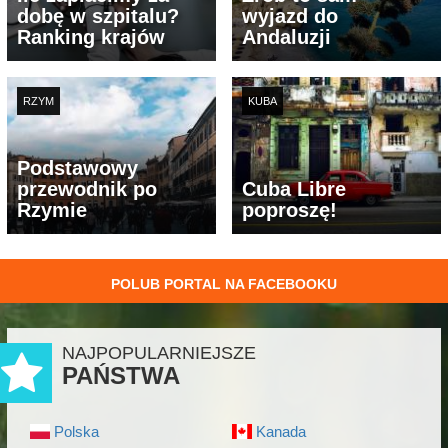
dobę w szpitalu?
wyjazd do
Ranking krajów
Andaluzji
RZYM
KUBA
Podstawowy
przewodnik po
Cuba Libre
Rzymie
poproszę!
POLUB PORTAL NA FACEBOOKU
NAJPOPULARNIEJSZE
PAŃSTWA
Polska
Kanada