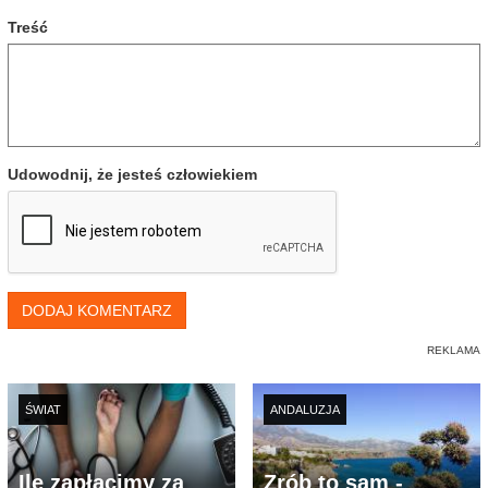
Treść
Udowodnij, że jesteś człowiekiem
DODAJ KOMENTARZ
ŚWIAT
ANDALUZJA
Ile zapłacimy za
Zrób to sam -