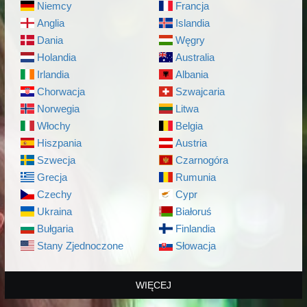
Niemcy
Francja
Anglia
Islandia
Dania
Węgry
Holandia
Australia
Irlandia
Albania
Chorwacja
Szwajcaria
Norwegia
Litwa
Włochy
Belgia
Hiszpania
Austria
Szwecja
Czarnogóra
Grecja
Rumunia
Czechy
Cypr
Ukraina
Białoruś
Bułgaria
Finlandia
Stany Zjednoczone
Słowacja
WIĘCEJ