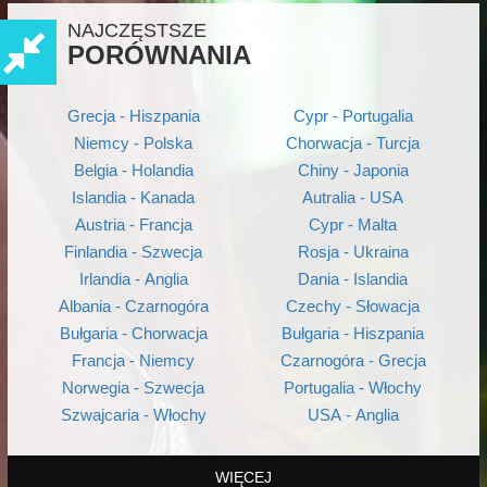
NAJCZĘSTSZE
PORÓWNANIA
Grecja - Hiszpania
Cypr - Portugalia
Niemcy - Polska
Chorwacja - Turcja
Belgia - Holandia
Chiny - Japonia
Islandia - Kanada
Autralia - USA
Austria - Francja
Cypr - Malta
Finlandia - Szwecja
Rosja - Ukraina
Irlandia - Anglia
Dania - Islandia
Albania - Czarnogóra
Czechy - Słowacja
Bułgaria - Chorwacja
Bułgaria - Hiszpania
Francja - Niemcy
Czarnogóra - Grecja
Norwegia - Szwecja
Portugalia - Włochy
Szwajcaria - Włochy
USA - Anglia
WIĘCEJ