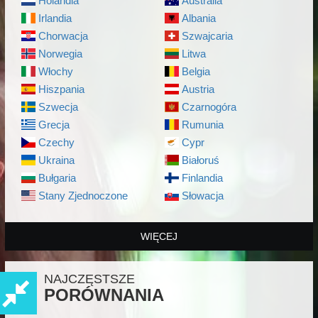
Holandia
Australia
Irlandia
Albania
Chorwacja
Szwajcaria
Norwegia
Litwa
Włochy
Belgia
Hiszpania
Austria
Szwecja
Czarnogóra
Grecja
Rumunia
Czechy
Cypr
Ukraina
Białoruś
Bułgaria
Finlandia
Stany Zjednoczone
Słowacja
WIĘCEJ
NAJCZĘSTSZE
PORÓWNANIA