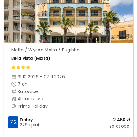
Malta / Wyspa Malta / Bugibba
Bella Vista (Malta)
31.10.2026 - 07.11.2026
7
dni
Katowice
All Inclusive
Prima Holiday
Dobry
2 460
zł
7.2
229 opinii
za osobę