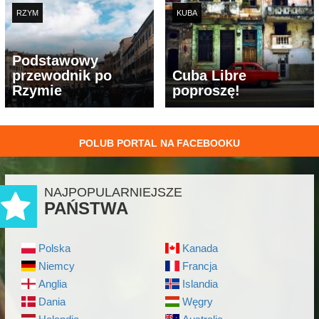
RZYM
KUBA
Podstawowy
przewodnik po
Cuba Libre
Rzymie
poproszę!
POLUB PORTAL NA FACEBOOKU
NAJPOPULARNIEJSZE
PAŃSTWA
Polska
Kanada
Niemcy
Francja
Anglia
Islandia
Dania
Węgry