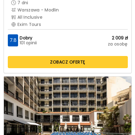
7
dni
Warszawa - Modlin
All Inclusive
Exim Tours
Dobry
2 009
zł
7.8
101 opinii
za osobę
ZOBACZ OFERTĘ