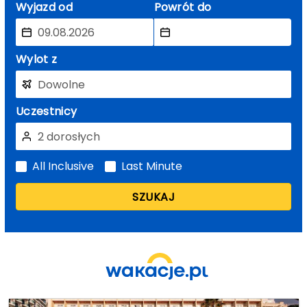
Wyjazd od
Powrót do
Wylot z
Uczestnicy
All Inclusive
Last Minute
SZUKAJ