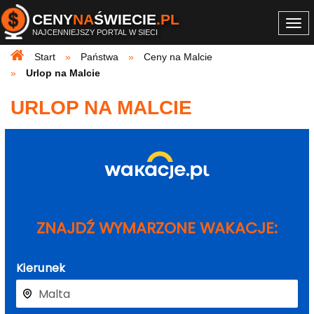
CENY
NA
ŚWIECIE
.PL
Togg
NAJCENNIEJSZY PORTAL W SIECI
navi
Start
Państwa
Ceny na Malcie
Urlop na Malcie
URLOP NA MALCIE
ZNAJDŹ WYMARZONE WAKACJE:
Kierunek