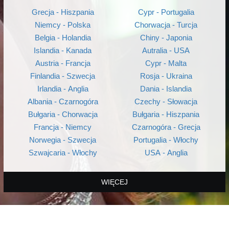
Grecja - Hiszpania
Cypr - Portugalia
Niemcy - Polska
Chorwacja - Turcja
Belgia - Holandia
Chiny - Japonia
Islandia - Kanada
Autralia - USA
Austria - Francja
Cypr - Malta
Finlandia - Szwecja
Rosja - Ukraina
Irlandia - Anglia
Dania - Islandia
Albania - Czarnogóra
Czechy - Słowacja
Bułgaria - Chorwacja
Bułgaria - Hiszpania
Francja - Niemcy
Czarnogóra - Grecja
Norwegia - Szwecja
Portugalia - Włochy
Szwajcaria - Włochy
USA - Anglia
WIĘCEJ