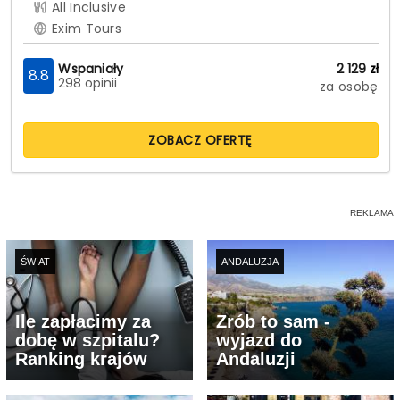
All Inclusive
Exim Tours
Wspaniały
2 129
zł
8.8
298 opinii
za osobę
ZOBACZ OFERTĘ
ŚWIAT
ANDALUZJA
Ile zapłacimy za
Zrób to sam -
dobę w szpitalu?
wyjazd do
Ranking krajów
Andaluzji