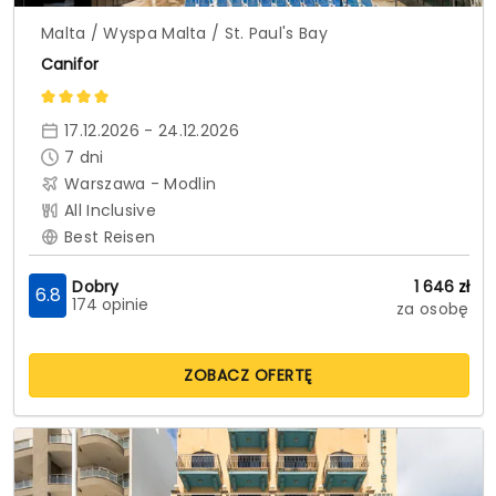
Malta / Wyspa Malta / St. Paul's Bay
Canifor
17.12.2026 - 24.12.2026
7
dni
Warszawa - Modlin
All Inclusive
Best Reisen
Dobry
1 646
zł
6.8
174 opinie
za osobę
ZOBACZ OFERTĘ