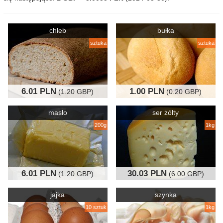
chleb
bułka
sztuka
sztuka
6.01 PLN
1.00 PLN
(1.20 GBP)
(0.20 GBP)
masło
ser żółty
200g
1kg
6.01 PLN
30.03 PLN
(1.20 GBP)
(6.00 GBP)
jajka
szynka
10 sztuk
1kg