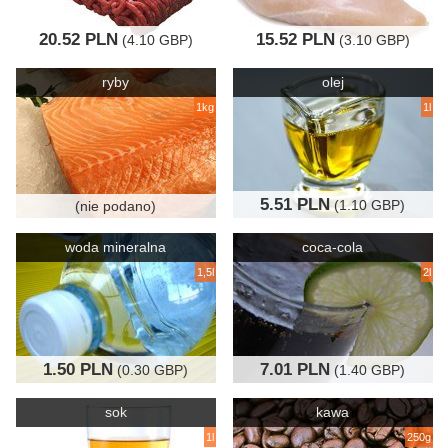
20.52 PLN
15.52 PLN
(4.10 GBP)
(3.10 GBP)
ryby
olej
1kg
1l
5.51 PLN
(1.10 GBP)
(nie podano)
woda mineralna
coca-cola
1,5l
2l
1.50 PLN
7.01 PLN
(0.30 GBP)
(1.40 GBP)
sok
kawa
1l
250g