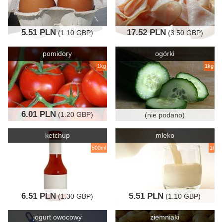
5.51 PLN
17.52 PLN
(1.10 GBP)
(3.50 GBP)
pomidory
ogórki
1kg
1kg
6.01 PLN
(1.20 GBP)
(nie podano)
ketchup
mleko
500ml
1l
6.51 PLN
5.51 PLN
(1.30 GBP)
(1.10 GBP)
jogurt owocowy
ziemniaki