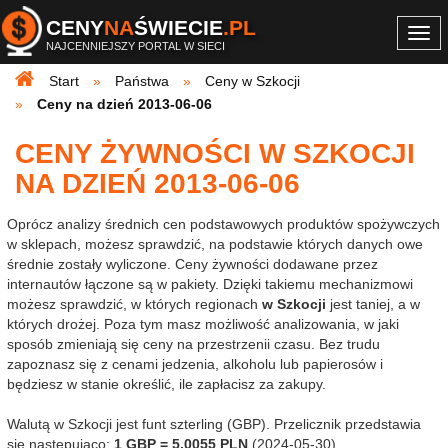
CENY
NA
ŚWIECIE
.PL
Togg
NAJCENNIEJSZY PORTAL W SIECI
navi
Start
Państwa
Ceny w Szkocji
Ceny na dzień 2013-06-06
CENY ŻYWNOŚCI W SZKOCJI
NA DZIEŃ 2013-06-06
Oprócz analizy średnich cen podstawowych produktów spożywczych
w sklepach, możesz sprawdzić, na podstawie których danych owe
średnie zostały wyliczone. Ceny żywności dodawane przez
internautów łączone są w pakiety. Dzięki takiemu mechanizmowi
możesz sprawdzić, w których regionach
w Szkocji
jest taniej, a w
których drożej. Poza tym masz możliwość analizowania, w jaki
sposób zmieniają się ceny na przestrzenii czasu. Bez trudu
zapoznasz się z cenami jedzenia, alkoholu lub papierosów i
będziesz w stanie określić, ile zapłacisz za zakupy.
Walutą w Szkocji jest funt szterling (GBP). Przelicznik przedstawia
się następująco:
1 GBP = 5.0055 PLN
(2024-05-30).