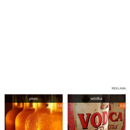
piwo
wódka
0,5l
0,5l