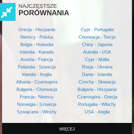
NAJCZĘSTSZE
PORÓWNANIA
Grecja - Hiszpania
Cypr - Portugalia
Niemcy - Polska
Chorwacja - Turcja
Belgia - Holandia
Chiny - Japonia
Islandia - Kanada
Autralia - USA
Austria - Francja
Cypr - Malta
Finlandia - Szwecja
Rosja - Ukraina
Irlandia - Anglia
Dania - Islandia
Albania - Czarnogóra
Czechy - Słowacja
Bułgaria - Chorwacja
Bułgaria - Hiszpania
Francja - Niemcy
Czarnogóra - Grecja
Norwegia - Szwecja
Portugalia - Włochy
Szwajcaria - Włochy
USA - Anglia
WIĘCEJ