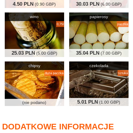
4.50 PLN
30.03 PLN
(0.90 GBP)
(6.00 GBP)
wino
papierosy
0,75l
paczka
25.03 PLN
35.04 PLN
(5.00 GBP)
(7.00 GBP)
chipsy
czekolada
duża paczka
sztuka
5.01 PLN
(1.00 GBP)
(nie podano)
DODATKOWE INFORMACJE