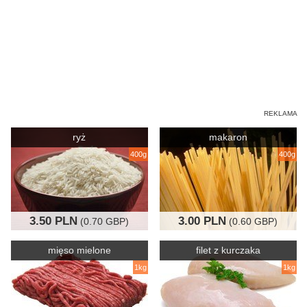
ryż
makaron
400g
400g
3.50 PLN
3.00 PLN
(0.70 GBP)
(0.60 GBP)
mięso mielone
filet z kurczaka
1kg
1kg