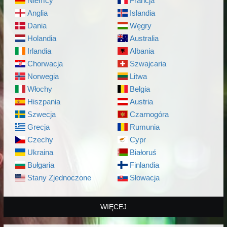
Niemcy
Francja
Anglia
Islandia
Dania
Węgry
Holandia
Australia
Irlandia
Albania
Chorwacja
Szwajcaria
Norwegia
Litwa
Włochy
Belgia
Hiszpania
Austria
Szwecja
Czarnogóra
Grecja
Rumunia
Czechy
Cypr
Ukraina
Białoruś
Bułgaria
Finlandia
Stany Zjednoczone
Słowacja
WIĘCEJ