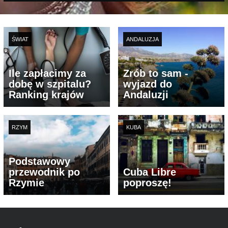
ŚWIAT
ANDALUZJA
Ile zapłacimy za
Zrób to sam -
dobę w szpitalu?
wyjazd do
Ranking krajów
Andaluzji
RZYM
KUBA
Podstawowy
przewodnik po
Cuba Libre
Rzymie
poproszę!