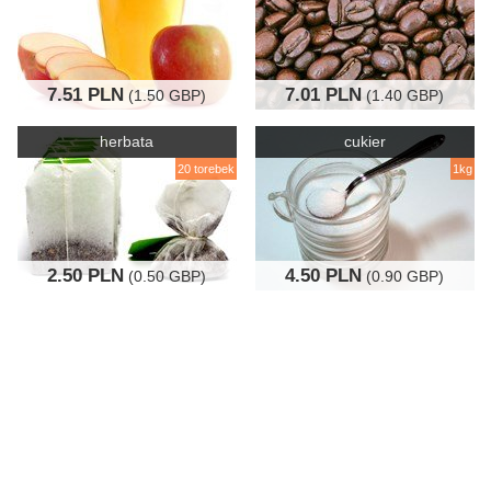
7.51 PLN
7.01 PLN
(1.50 GBP)
(1.40 GBP)
herbata
cukier
20 torebek
1kg
2.50 PLN
4.50 PLN
(0.50 GBP)
(0.90 GBP)