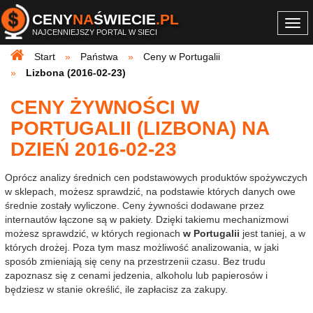
CENY
NA
ŚWIECIE
.PL
Togg
NAJCENNIEJSZY PORTAL W SIECI
navi
Start
Państwa
Ceny w Portugalii
Lizbona (2016-02-23)
CENY ŻYWNOŚCI W
PORTUGALII (LIZBONA) NA
DZIEŃ 2016-02-23
Oprócz analizy średnich cen podstawowych produktów spożywczych
w sklepach, możesz sprawdzić, na podstawie których danych owe
średnie zostały wyliczone. Ceny żywności dodawane przez
internautów łączone są w pakiety. Dzięki takiemu mechanizmowi
możesz sprawdzić, w których regionach
w Portugalii
jest taniej, a w
których drożej. Poza tym masz możliwość analizowania, w jaki
sposób zmieniają się ceny na przestrzenii czasu. Bez trudu
zapoznasz się z cenami jedzenia, alkoholu lub papierosów i
będziesz w stanie określić, ile zapłacisz za zakupy.