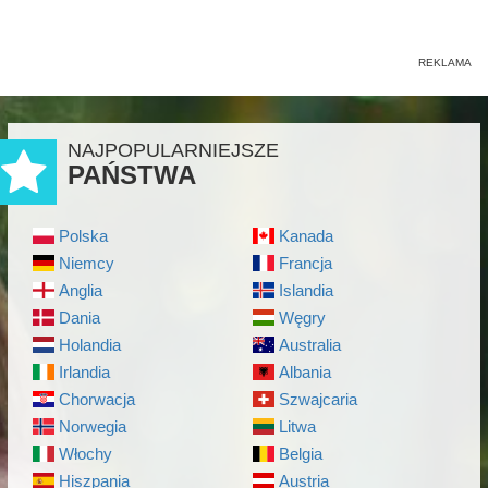
NAJPOPULARNIEJSZE
PAŃSTWA
Polska
Kanada
Niemcy
Francja
Anglia
Islandia
Dania
Węgry
Holandia
Australia
Irlandia
Albania
Chorwacja
Szwajcaria
Norwegia
Litwa
Włochy
Belgia
Hiszpania
Austria