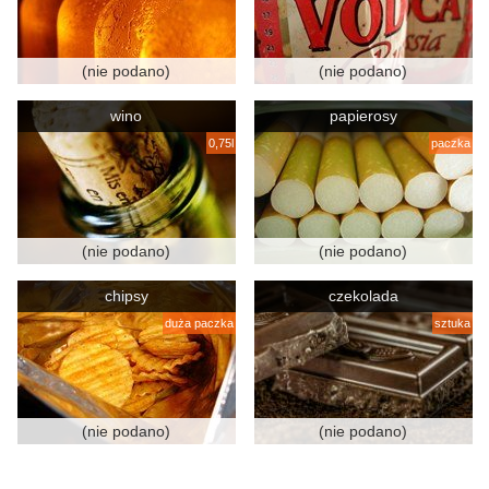
(nie podano)
(nie podano)
wino
papierosy
0,75l
paczka
(nie podano)
(nie podano)
chipsy
czekolada
duża paczka
sztuka
(nie podano)
(nie podano)