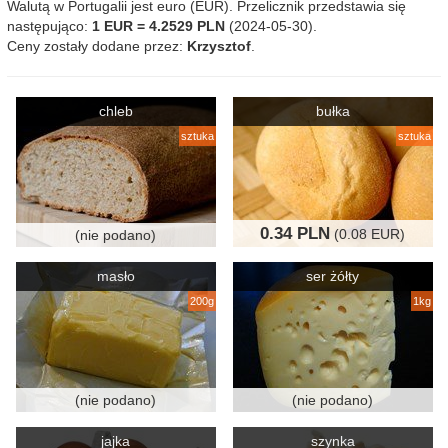
Walutą w Portugalii jest euro (EUR). Przelicznik przedstawia się
następująco:
1 EUR = 4.2529 PLN
(2024-05-30).
Ceny zostały dodane przez:
Krzysztof
.
chleb
bułka
sztuka
sztuka
0.34 PLN
(0.08 EUR)
(nie podano)
masło
ser żółty
200g
1kg
(nie podano)
(nie podano)
jajka
szynka