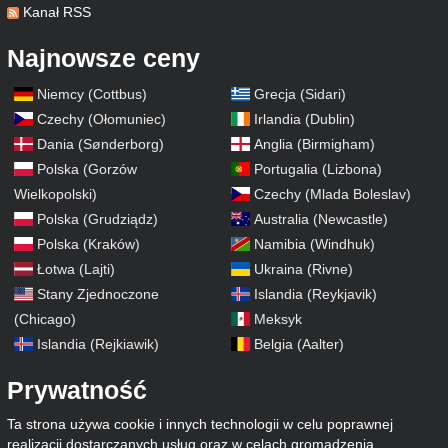
Kanał RSS
Najnowsze ceny
Niemcy (Cottbus)
Grecja (Sidari)
Czechy (Ołomuniec)
Irlandia (Dublin)
Dania (Sønderborg)
Anglia (Birmigham)
Polska (Gorzów
Portugalia (Lizbona)
Wielkopolski)
Czechy (Mlada Boleslav)
Polska (Grudziądz)
Australia (Newcastle)
Polska (Kraków)
Namibia (Windhuk)
Łotwa (Lajti)
Ukraina (Rivne)
Stany Zjednoczone
Islandia (Reykjavik)
(Chicago)
Meksyk
Islandia (Rejkiawik)
Belgia (Aalter)
Prywatność
Ta strona używa cookie i innych technologii w celu poprawnej
realizacji dostarczanych usług oraz w celach gromadzenia