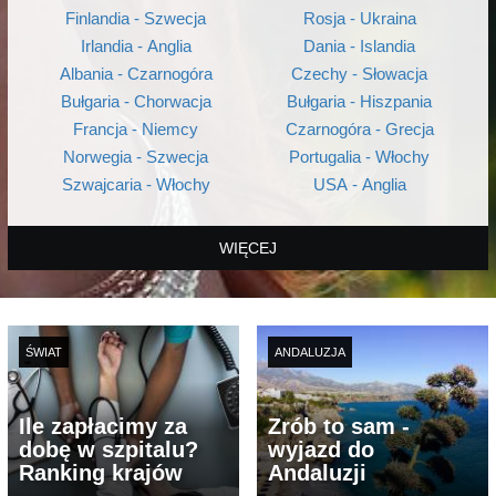
Finlandia - Szwecja
Rosja - Ukraina
Irlandia - Anglia
Dania - Islandia
Albania - Czarnogóra
Czechy - Słowacja
Bułgaria - Chorwacja
Bułgaria - Hiszpania
Francja - Niemcy
Czarnogóra - Grecja
Norwegia - Szwecja
Portugalia - Włochy
Szwajcaria - Włochy
USA - Anglia
WIĘCEJ
ŚWIAT
ANDALUZJA
Ile zapłacimy za
Zrób to sam -
dobę w szpitalu?
wyjazd do
Ranking krajów
Andaluzji