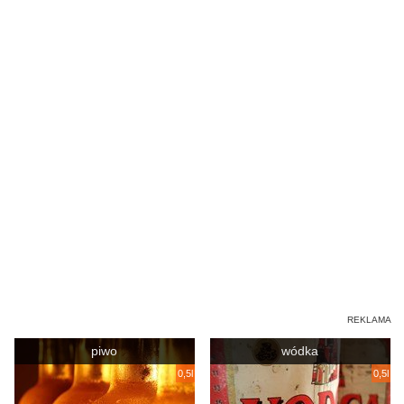
piwo
wódka
0,5l
0,5l