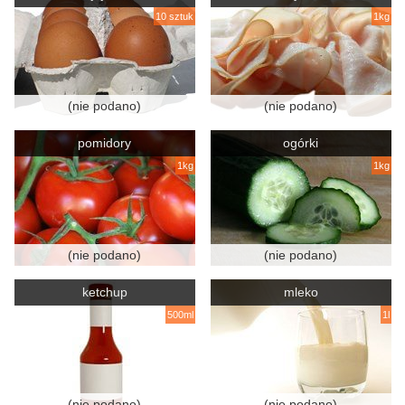
10 sztuk
1kg
(nie podano)
(nie podano)
pomidory
ogórki
1kg
1kg
(nie podano)
(nie podano)
ketchup
mleko
500ml
1l
(nie podano)
(nie podano)