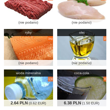
(nie podano)
(nie podano)
ryby
olej
1kg
1l
(nie podano)
(nie podano)
woda mineralna
coca-cola
1,5l
2l
2.64 PLN
6.38 PLN
(0.62 EUR)
(1.50 EUR)