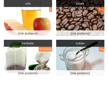
sok
kawa
1l
250g
(nie podano)
(nie podano)
herbata
cukier
20 torebek
1kg
(nie podano)
(nie podano)