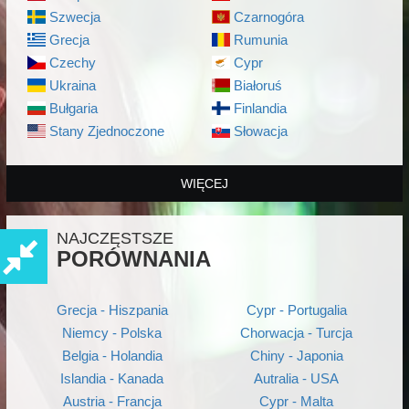
Szwecja
Czarnogóra
Grecja
Rumunia
Czechy
Cypr
Ukraina
Białoruś
Bułgaria
Finlandia
Stany Zjednoczone
Słowacja
WIĘCEJ
NAJCZĘSTSZE
PORÓWNANIA
Grecja - Hiszpania
Cypr - Portugalia
Niemcy - Polska
Chorwacja - Turcja
Belgia - Holandia
Chiny - Japonia
Islandia - Kanada
Autralia - USA
Austria - Francja
Cypr - Malta