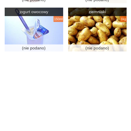
jogurt owocowy
ziemniaki
150ml
1kg
(nie podano)
(nie podano)