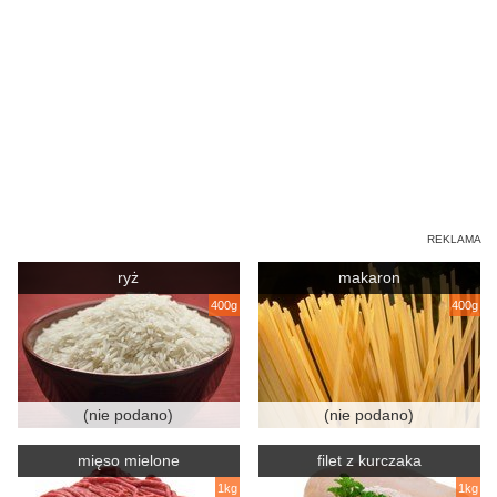
ryż
makaron
400g
400g
(nie podano)
(nie podano)
mięso mielone
filet z kurczaka
1kg
1kg