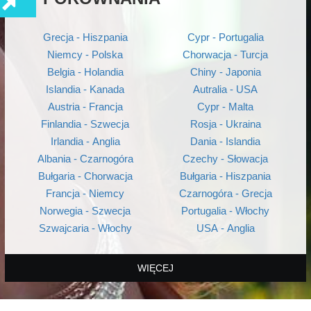
Grecja - Hiszpania
Cypr - Portugalia
Niemcy - Polska
Chorwacja - Turcja
Belgia - Holandia
Chiny - Japonia
Islandia - Kanada
Autralia - USA
Austria - Francja
Cypr - Malta
Finlandia - Szwecja
Rosja - Ukraina
Irlandia - Anglia
Dania - Islandia
Albania - Czarnogóra
Czechy - Słowacja
Bułgaria - Chorwacja
Bułgaria - Hiszpania
Francja - Niemcy
Czarnogóra - Grecja
Norwegia - Szwecja
Portugalia - Włochy
Szwajcaria - Włochy
USA - Anglia
WIĘCEJ