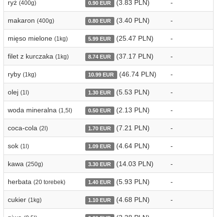
ryż
(3.83 PLN)
-
(400g)
0.90 EUR
makaron
(3.40 PLN)
-
(400g)
0.80 EUR
mięso mielone
(25.47 PLN)
-
(1kg)
5.99 EUR
filet z kurczaka
(37.17 PLN)
-
(1kg)
8.74 EUR
ryby
(46.74 PLN)
-
(1kg)
10.99 EUR
olej
(5.53 PLN)
-
(1l)
1.30 EUR
woda mineralna
(2.13 PLN)
-
(1,5l)
0.50 EUR
coca-cola
(7.21 PLN)
-
(2l)
1.70 EUR
sok
(4.64 PLN)
-
(1l)
1.09 EUR
kawa
(14.03 PLN)
-
(250g)
3.30 EUR
herbata
(5.93 PLN)
-
(20 torebek)
1.40 EUR
cukier
(4.68 PLN)
-
(1kg)
1.10 EUR