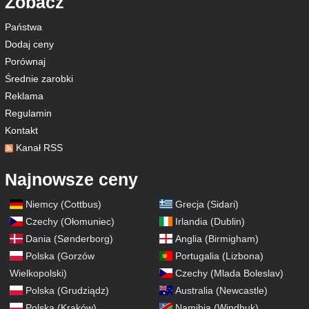
Zobacz
Państwa
Dodaj ceny
Porównaj
Średnie zarobki
Reklama
Regulamin
Kontakt
Kanał RSS
Najnowsze ceny
Niemcy (Cottbus)
Grecja (Sidari)
Czechy (Ołomuniec)
Irlandia (Dublin)
Dania (Sønderborg)
Anglia (Birmigham)
Polska (Gorzów
Portugalia (Lizbona)
Wielkopolski)
Czechy (Mlada Boleslav)
Polska (Grudziądz)
Australia (Newcastle)
Polska (Kraków)
Namibia (Windhuk)