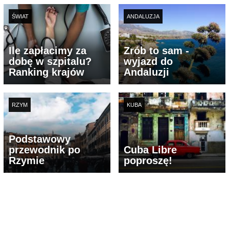
ŚWIAT
ANDALUZJA
Ile zapłacimy za
Zrób to sam -
dobę w szpitalu?
wyjazd do
Ranking krajów
Andaluzji
RZYM
KUBA
Podstawowy
przewodnik po
Cuba Libre
Rzymie
poproszę!