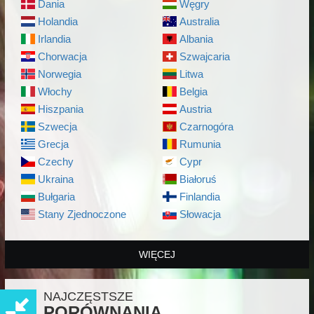
Dania
Węgry
Holandia
Australia
Irlandia
Albania
Chorwacja
Szwajcaria
Norwegia
Litwa
Włochy
Belgia
Hiszpania
Austria
Szwecja
Czarnogóra
Grecja
Rumunia
Czechy
Cypr
Ukraina
Białoruś
Bułgaria
Finlandia
Stany Zjednoczone
Słowacja
WIĘCEJ
NAJCZĘSTSZE
PORÓWNANIA