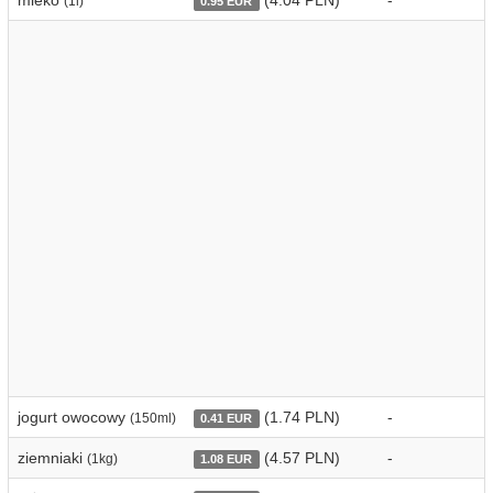
mleko
(4.04 PLN)
-
(1l)
0.95 EUR
jogurt owocowy
(1.74 PLN)
-
(150ml)
0.41 EUR
ziemniaki
(4.57 PLN)
-
(1kg)
1.08 EUR