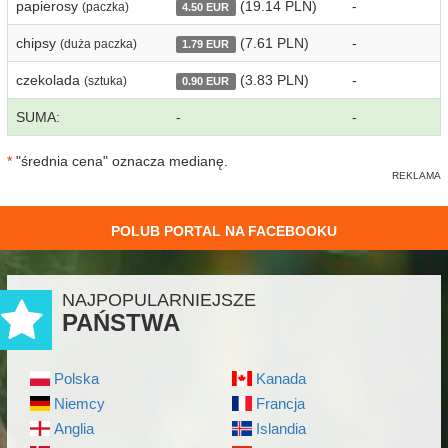
papierosy
(19.14 PLN)
-
(paczka)
4.50 EUR
chipsy
(7.61 PLN)
-
(duża paczka)
1.79 EUR
czekolada
(3.83 PLN)
-
(sztuka)
0.90 EUR
SUMA:
-
-
*
"średnia cena" oznacza medianę.
POLUB PORTAL NA FACEBOOKU
NAJPOPULARNIEJSZE
PAŃSTWA
Polska
Kanada
Niemcy
Francja
Anglia
Islandia