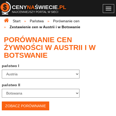
CENY
NA
ŚWIECIE
.PL
Togg
NAJCENNIEJSZY PORTAL W SIECI
navi
Start
Państwa
Porównanie cen
Zestawienie cen w Austrii i w Botswanie
PORÓWNANIE CEN
ŻYWNOŚCI W AUSTRII I W
BOTSWANIE
państwo I
państwo II