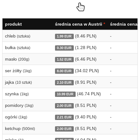
produkt
średnia cena w Austrii
*
średnia cena
chleb
(8.46 PLN)
-
(sztuka)
1.99 EUR
bułka
(1.28 PLN)
-
(sztuka)
0.30 EUR
masło
(6.46 PLN)
-
(200g)
1.52 EUR
ser żółty
(34.02 PLN)
-
(1kg)
8.00 EUR
jajka
(8.91 PLN)
-
(10 sztuk)
2.10 EUR
szynka
(46.74 PLN)
-
(1kg)
10.99 EUR
pomidory
(8.51 PLN)
-
(1kg)
2.00 EUR
ogórki
(9.40 PLN)
-
(1kg)
2.21 EUR
ketchup
(8.51 PLN)
-
(500ml)
2.00 EUR