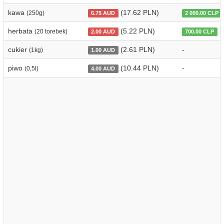
kawa
(17.62 PLN)
(250g)
6.75 AUD
2 000.00 CLP
herbata
(5.22 PLN)
(
(20 torebek)
2.00 AUD
700.00 CLP
cukier
(2.61 PLN)
-
(1kg)
1.00 AUD
piwo
(10.44 PLN)
-
(0,5l)
4.00 AUD