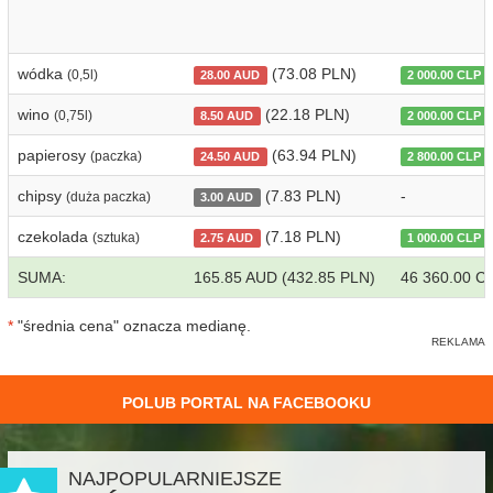
wódka
(73.08 PLN)
(0,5l)
28.00 AUD
2 000.00 CLP
wino
(22.18 PLN)
(0,75l)
8.50 AUD
2 000.00 CLP
papierosy
(63.94 PLN)
(paczka)
24.50 AUD
2 800.00 CLP
chipsy
(7.83 PLN)
-
(duża paczka)
3.00 AUD
czekolada
(7.18 PLN)
(sztuka)
2.75 AUD
1 000.00 CLP
SUMA:
165.85 AUD (432.85 PLN)
46 360.00 C
*
"średnia cena" oznacza medianę.
POLUB PORTAL NA FACEBOOKU
NAJPOPULARNIEJSZE