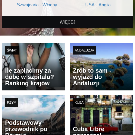
Szwajcaria - Włochy
USA - Anglia
WIĘCEJ
ŚWIAT
ANDALUZJA
Ile zapłacimy za
Zrób to sam -
dobę w szpitalu?
wyjazd do
Ranking krajów
Andaluzji
RZYM
KUBA
Podstawowy
przewodnik po
Cuba Libre