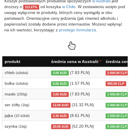
Koszyk podstawowych produktów spożywczych
w Australii
jest
droższy o
od koszyka
w Chile
. W zestawieniu wzięto pod
113.27%
uwagę wyłącznie te produkty, których ceny wystąpiły w obu
państwach. Orientacyjne ceny jedzenia (jak również alkoholu i
papierosów) zostały dodane przez internautów. Możesz wpłynąć
na ich wartości, korzystając z
prostego formularza
.
produkt
średnia cena w Australii
*
średnia cen
chleb
(7.83 PLN)
(sztuka)
3.00 AUD
2 000.00 CLP
bułka
(1.57 PLN)
(
(sztuka)
0.60 AUD
900.00 CLP
masło
(7.83 PLN)
(200g)
3.00 AUD
1 000.00 CLP
ser żółty
(31.32 PLN)
(1kg)
12.00 AUD
5 000.00 CLP
jajka
(8.61 PLN)
(10 sztuk)
3.30 AUD
1 500.00 CLP
szynka
(52.20 PLN)
(1kg)
20.00 AUD
5 200.00 CLP