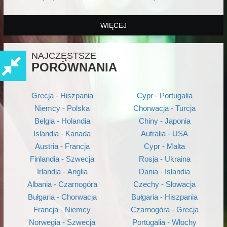
WIĘCEJ
NAJCZĘSTSZE
PORÓWNANIA
Grecja - Hiszpania
Cypr - Portugalia
Niemcy - Polska
Chorwacja - Turcja
Belgia - Holandia
Chiny - Japonia
Islandia - Kanada
Autralia - USA
Austria - Francja
Cypr - Malta
Finlandia - Szwecja
Rosja - Ukraina
Irlandia - Anglia
Dania - Islandia
Albania - Czarnogóra
Czechy - Słowacja
Bułgaria - Chorwacja
Bułgaria - Hiszpania
Francja - Niemcy
Czarnogóra - Grecja
Norwegia - Szwecja
Portugalia - Włochy