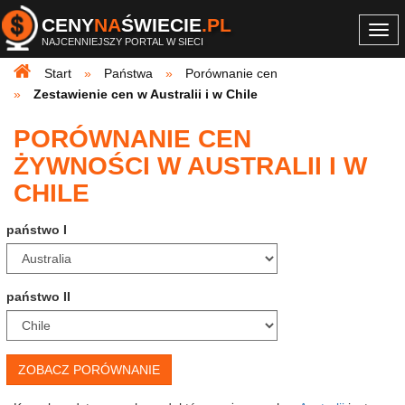
CENY
NA
ŚWIECIE
.PL
Togg
NAJCENNIEJSZY PORTAL W SIECI
navi
Start
Państwa
Porównanie cen
Zestawienie cen w Australii i w Chile
PORÓWNANIE CEN
ŻYWNOŚCI W AUSTRALII I W
CHILE
państwo I
państwo II