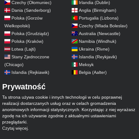
Czechy (Ołomuniec)
Irlandia (Dublin)
Dania (Sønderborg)
Anglia (Birmigham)
Polska (Gorzów
Portugalia (Lizbona)
Wielkopolski)
Czechy (Mlada Boleslav)
Polska (Grudziądz)
Australia (Newcastle)
Polska (Kraków)
Namibia (Windhuk)
Łotwa (Lajti)
Ukraina (Rivne)
Stany Zjednoczone
Islandia (Reykjavik)
(Chicago)
Meksyk
Islandia (Rejkiawik)
Belgia (Aalter)
Prywatność
Ta strona używa cookie i innych technologii w celu poprawnej
realizacji dostarczanych usług oraz w celach gromadzenia
anonimowych informacji statystycznych. Korzystając z niej wyrażasz
zgodę na ich używanie zgodnie z aktualnymi ustawieniami
przeglądarki.
Czytaj więcej
.