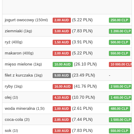
jogurt owocowy
(5.22 PLN)
(
(150ml)
2.00 AUD
250.00 CLP
ziemniaki
(7.83 PLN)
(1kg)
3.00 AUD
1 200.00 CLP
ryż
(3.91 PLN)
(
(400g)
1.50 AUD
500.00 CLP
makaron
(5.22 PLN)
(
(400g)
2.00 AUD
550.00 CLP
mięso mielone
(26.10 PLN)
(1kg)
10.00 AUD
10 000.00 CLP
filet z kurczaka
(23.49 PLN)
-
(1kg)
9.00 AUD
ryby
(41.76 PLN)
(1kg)
16.00 AUD
2 500.00 CLP
olej
(10.70 PLN)
(1l)
4.10 AUD
1 400.00 CLP
woda mineralna
(2.61 PLN)
(
(1,5l)
1.00 AUD
480.00 CLP
coca-cola
(7.44 PLN)
(2l)
2.85 AUD
1 500.00 CLP
sok
(7.83 PLN)
(
(1l)
3.00 AUD
550.00 CLP