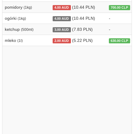
pomidory
(10.44 PLN)
(
(1kg)
4.00 AUD
700.00 CLP
ogórki
(10.44 PLN)
-
(1kg)
4.00 AUD
ketchup
(7.83 PLN)
-
(500ml)
3.00 AUD
mleko
(5.22 PLN)
(
(1l)
2.00 AUD
630.00 CLP