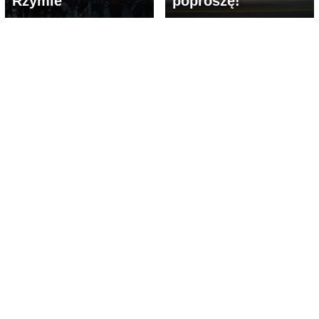
Rzymie
poproszę!