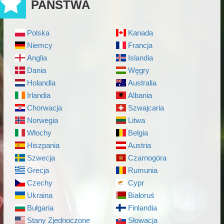
PAŃSTWA
Polska
Kanada
Niemcy
Francja
Anglia
Islandia
Dania
Węgry
Holandia
Australia
Irlandia
Albania
Chorwacja
Szwajcaria
Norwegia
Litwa
Włochy
Belgia
Hiszpania
Austria
Szwecja
Czarnogóra
Grecja
Rumunia
Czechy
Cypr
Ukraina
Białoruś
Bułgaria
Finlandia
Stany Zjednoczone
Słowacja