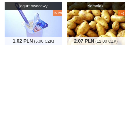
jogurt owocowy
ziemniaki
150ml
1kg
1.02 PLN
2.07 PLN
(5.90 CZK)
(12.00 CZK)