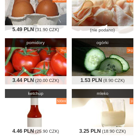
5.49 PLN
(31.90 CZK)
(nie podano)
pomidory
ogórki
1kg
1kg
3.44 PLN
1.53 PLN
(20.00 CZK)
(8.90 CZK)
ketchup
mleko
500ml
1l
4.46 PLN
3.25 PLN
(25.90 CZK)
(18.90 CZK)