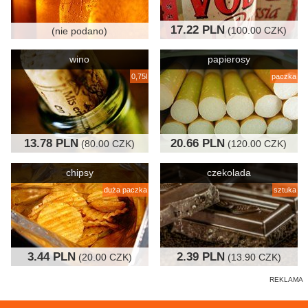
17.22 PLN
(100.00 CZK)
(nie podano)
wino
papierosy
0,75l
paczka
13.78 PLN
20.66 PLN
(80.00 CZK)
(120.00 CZK)
chipsy
czekolada
duża paczka
sztuka
3.44 PLN
2.39 PLN
(20.00 CZK)
(13.90 CZK)