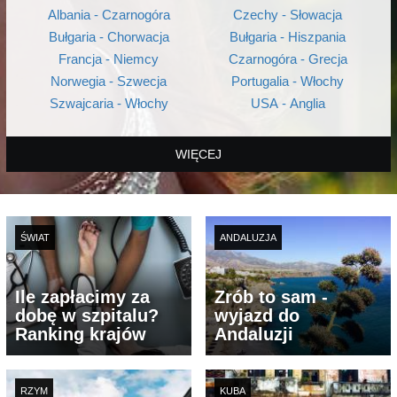
Albania - Czarnogóra
Czechy - Słowacja
Bułgaria - Chorwacja
Bułgaria - Hiszpania
Francja - Niemcy
Czarnogóra - Grecja
Norwegia - Szwecja
Portugalia - Włochy
Szwajcaria - Włochy
USA - Anglia
WIĘCEJ
ŚWIAT
ANDALUZJA
Ile zapłacimy za
Zrób to sam -
dobę w szpitalu?
wyjazd do
Ranking krajów
Andaluzji
RZYM
KUBA