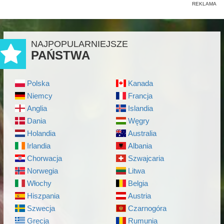
NAJPOPULARNIEJSZE
PAŃSTWA
Polska
Kanada
Niemcy
Francja
Anglia
Islandia
Dania
Węgry
Holandia
Australia
Irlandia
Albania
Chorwacja
Szwajcaria
Norwegia
Litwa
Włochy
Belgia
Hiszpania
Austria
Szwecja
Czarnogóra
Grecja
Rumunia