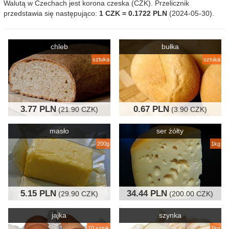
Walutą w Czechach jest korona czeska (CZK). Przelicznik
przedstawia się następująco:
1 CZK = 0.1722 PLN
(2024-05-30).
chleb
bułka
sztuka
sztuka
3.77 PLN
0.67 PLN
(21.90 CZK)
(3.90 CZK)
masło
ser żółty
200g
1kg
5.15 PLN
34.44 PLN
(29.90 CZK)
(200.00 CZK)
jajka
szynka
10 sztuk
1kg