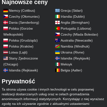
Najnowsze ceny
Niemcy (Cottbus)
Grecja (Sidari)
Czechy (Ołomuniec)
Irlandia (Dublin)
Dania (Sønderborg)
Anglia (Birmigham)
Polska (Gorzów
Portugalia (Lizbona)
Wielkopolski)
Czechy (Mlada Boleslav)
Polska (Grudziądz)
Australia (Newcastle)
Polska (Kraków)
Namibia (Windhuk)
Łotwa (Lajti)
Ukraina (Rivne)
Stany Zjednoczone
Islandia (Reykjavik)
(Chicago)
Meksyk
Islandia (Rejkiawik)
Belgia (Aalter)
Prywatność
Ta strona używa cookie i innych technologii w celu poprawnej
realizacji dostarczanych usług oraz w celach gromadzenia
anonimowych informacji statystycznych. Korzystając z niej wyrażasz
zgodę na ich używanie zgodnie z aktualnymi ustawieniami