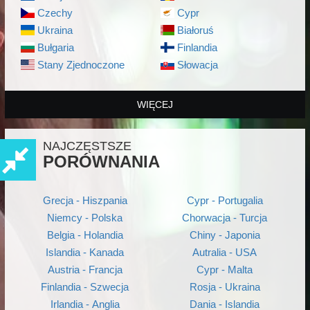
Czechy
Cypr
Ukraina
Białoruś
Bułgaria
Finlandia
Stany Zjednoczone
Słowacja
WIĘCEJ
NAJCZĘSTSZE
PORÓWNANIA
Grecja - Hiszpania
Cypr - Portugalia
Niemcy - Polska
Chorwacja - Turcja
Belgia - Holandia
Chiny - Japonia
Islandia - Kanada
Autralia - USA
Austria - Francja
Cypr - Malta
Finlandia - Szwecja
Rosja - Ukraina
Irlandia - Anglia
Dania - Islandia