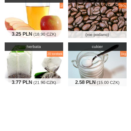
1l
250g
3.25 PLN
(18.90 CZK)
(nie podano)
herbata
cukier
20 torebek
1kg
3.77 PLN
2.58 PLN
(21.90 CZK)
(15.00 CZK)