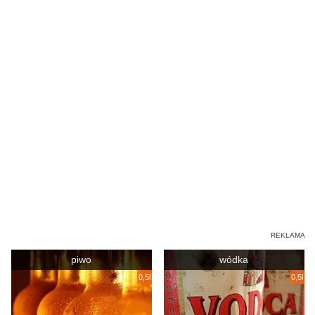
piwo
wódka
0,5l
0,5l