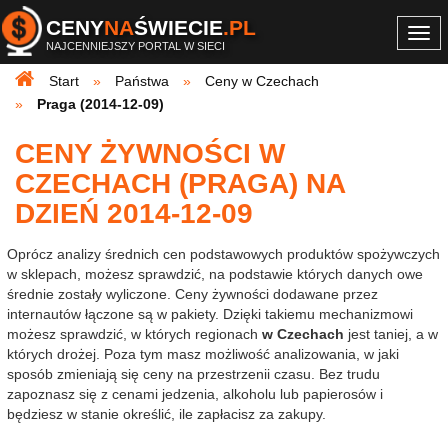
CENY
NA
ŚWIECIE
.PL
Togg
NAJCENNIEJSZY PORTAL W SIECI
navi
Start
Państwa
Ceny w Czechach
Praga (2014-12-09)
CENY ŻYWNOŚCI W
CZECHACH (PRAGA) NA
DZIEŃ 2014-12-09
Oprócz analizy średnich cen podstawowych produktów spożywczych
w sklepach, możesz sprawdzić, na podstawie których danych owe
średnie zostały wyliczone. Ceny żywności dodawane przez
internautów łączone są w pakiety. Dzięki takiemu mechanizmowi
możesz sprawdzić, w których regionach
w Czechach
jest taniej, a w
których drożej. Poza tym masz możliwość analizowania, w jaki
sposób zmieniają się ceny na przestrzenii czasu. Bez trudu
zapoznasz się z cenami jedzenia, alkoholu lub papierosów i
będziesz w stanie określić, ile zapłacisz za zakupy.