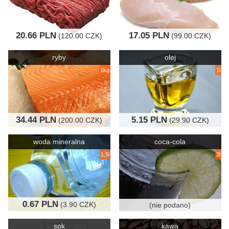
20.66 PLN
17.05 PLN
(120.00 CZK)
(99.00 CZK)
ryby
olej
1kg
1l
34.44 PLN
5.15 PLN
(200.00 CZK)
(29.90 CZK)
woda mineralna
coca-cola
1,5l
2l
0.67 PLN
(3.90 CZK)
(nie podano)
sok
kawa