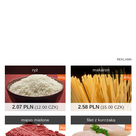
ryż
makaron
400g
400g
2.07 PLN
2.58 PLN
(12.00 CZK)
(15.00 CZK)
mięso mielone
filet z kurczaka
1kg
1kg