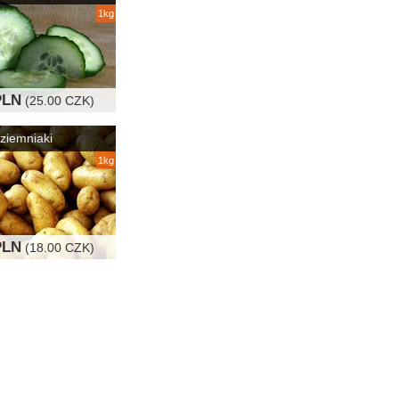
1kg
PLN
(25.00 CZK)
ziemniaki
1kg
PLN
(18.00 CZK)