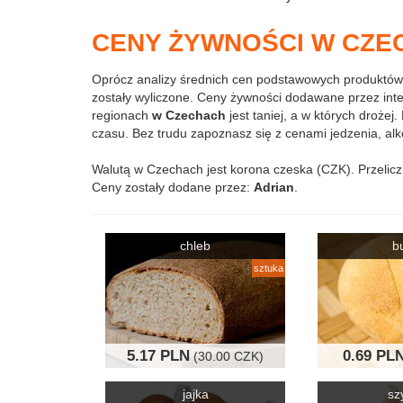
CENY ŻYWNOŚCI W CZECH
Oprócz analizy średnich cen podstawowych produktów
zostały wyliczone. Ceny żywności dodawane przez int
regionach
w Czechach
jest taniej, a w których droże
czasu. Bez trudu zapoznasz się z cenami jedzenia, alko
Walutą w Czechach jest korona czeska (CZK). Przelicz
Ceny zostały dodane przez:
Adrian
.
chleb
b
sztuka
5.17 PLN
0.69 PL
(30.00 CZK)
jajka
sz