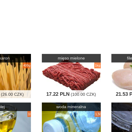
karon
mięso mielone
fi
400g
1kg
17.22 PLN
21.53 
(26.00 CZK)
(100.00 CZK)
lej
woda mineralna
1l
1,5l