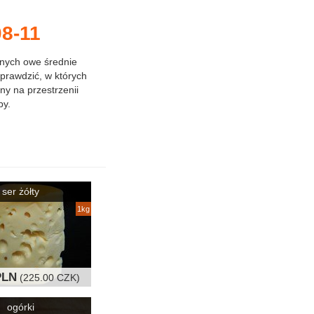
8-11
anych owe średnie
prawdzić, w których
ny na przestrzenii
py.
ser żółty
1kg
PLN
(225.00 CZK)
ogórki