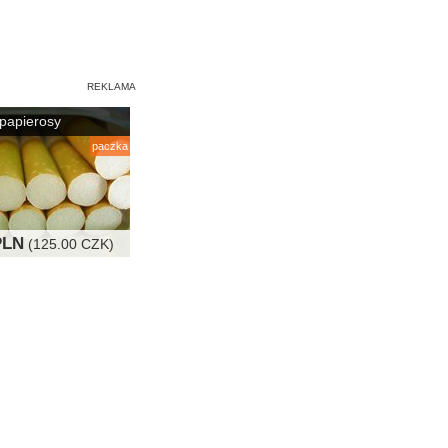
papierosy
paczka
PLN
(125.00 CZK)