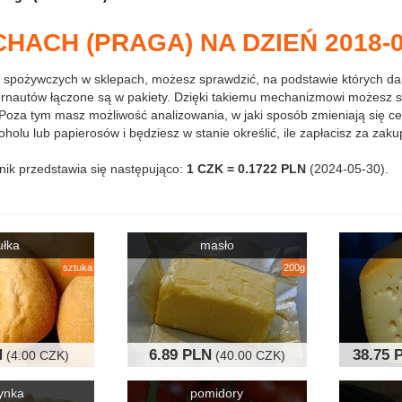
ACH (PRAGA) NA DZIEŃ 2018-0
 spożywczych w sklepach, możesz sprawdzić, na podstawie których d
ernautów łączone są w pakiety. Dzięki takiemu mechanizmowi możesz s
j. Poza tym masz możliwość analizowania, w jaki sposób zmieniają się ce
holu lub papierosów i będziesz w stanie określić, ile zapłacisz za zaku
nik przedstawia się następująco:
1 CZK = 0.1722 PLN
(2024-05-30).
ułka
masło
sztuka
200g
N
6.89 PLN
38.75 
(4.00 CZK)
(40.00 CZK)
ynka
pomidory