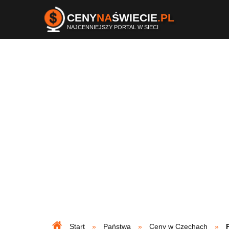
CENY
NA
ŚWIECIE
.PL
NAJCENNIEJSZY PORTAL W SIECI
Start
Państwa
Ceny w Czechach