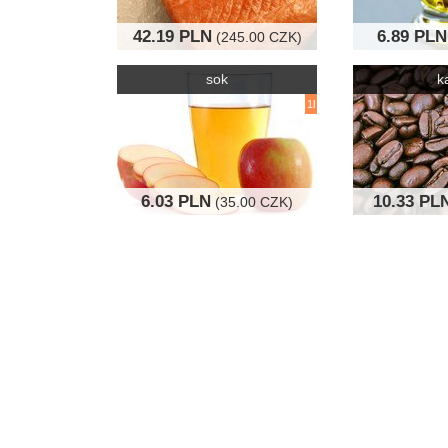
42.19 PLN
6.89 PLN
(245.00 CZK)
sok
k
1l
6.03 PLN
10.33 PL
(35.00 CZK)