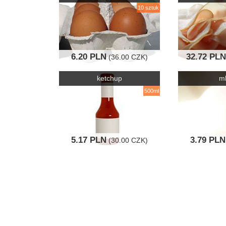
10 sztuk
6.20 PLN
32.72 PLN
(36.00 CZK)
ketchup
m
500ml
5.17 PLN
3.79 PLN
(30.00 CZK)