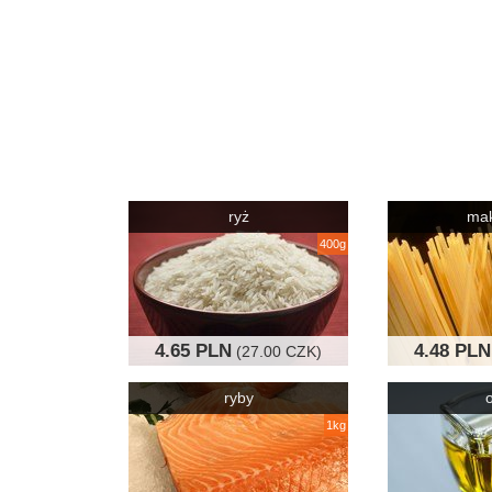
ryż
ma
400g
4.65 PLN
4.48 PLN
(27.00 CZK)
ryby
o
1kg