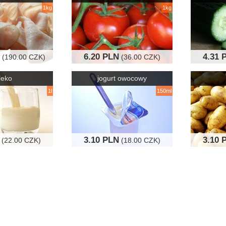
1kg
1kg
6.20 PLN
4.31 
(190.00 CZK)
(36.00 CZK)
leko
jogurt owocowy
1l
150ml
3.10 PLN
3.10 
(22.00 CZK)
(18.00 CZK)