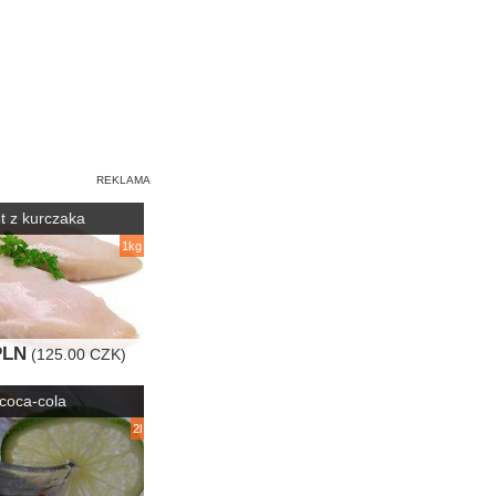
let z kurczaka
1kg
PLN
(125.00 CZK)
coca-cola
2l