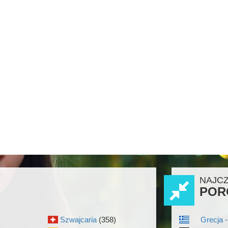
NAJC
POR
Szwajcaria
(358)
Grecja -