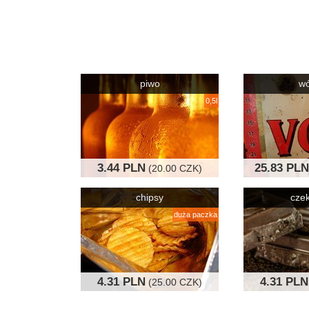
piwo
w
0,5l
3.44 PLN
25.83 PLN
(20.00 CZK)
chipsy
cze
duża paczka
4.31 PLN
4.31 PLN
(25.00 CZK)