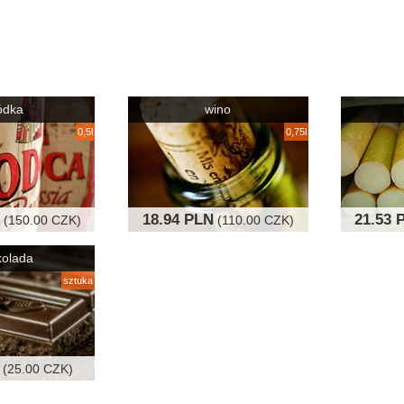
ódka
wino
0,5l
0,75l
18.94 PLN
21.53 
(150.00 CZK)
(110.00 CZK)
kolada
sztuka
(25.00 CZK)