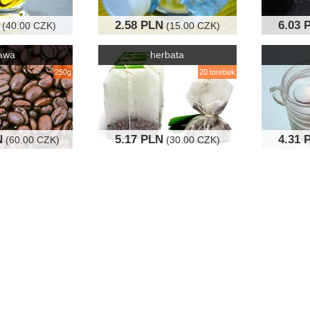
2.58 PLN
6.03 
(40.00 CZK)
(15.00 CZK)
awa
herbata
250g
20 torebek
N
5.17 PLN
4.31 
(60.00 CZK)
(30.00 CZK)