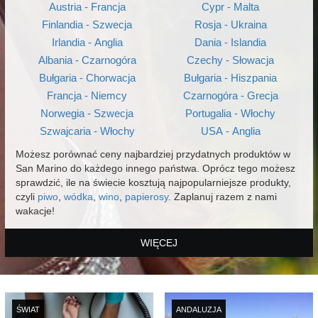
Austria - Francja
Cypr - Malta
Finlandia - Szwecja
Rosja - Ukraina
Irlandia - Anglia
Dania - Islandia
Albania - Czarnogóra
Czechy - Słowacja
Bułgaria - Chorwacja
Bułgaria - Hiszpania
Francja - Niemcy
Czarnogóra - Grecja
Norwegia - Szwecja
Portugalia - Włochy
Szwajcaria - Włochy
USA - Anglia
Możesz porównać ceny najbardziej przydatnych produktów w
San Marino do każdego innego państwa. Oprócz tego możesz
sprawdzić, ile na świecie kosztują najpopularniejsze produkty,
czyli
piwo
,
wódka
,
wino
,
papierosy
. Zaplanuj razem z nami
wakacje!
WIĘCEJ
ŚWIAT
ANDALUZJA