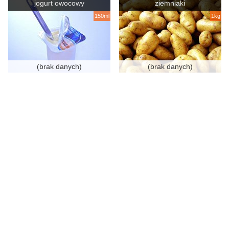
jogurt owocowy
ziemniaki
150ml
1kg
(brak danych)
(brak danych)