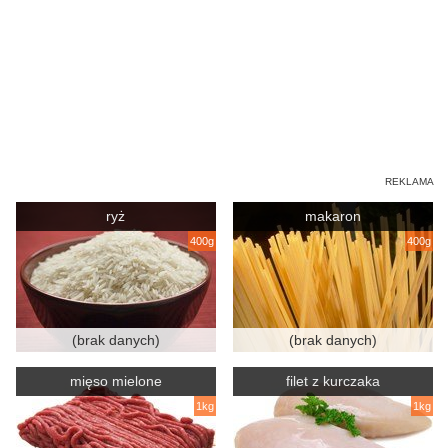
ryż
makaron
400g
400g
(brak danych)
(brak danych)
mięso mielone
filet z kurczaka
1kg
1kg