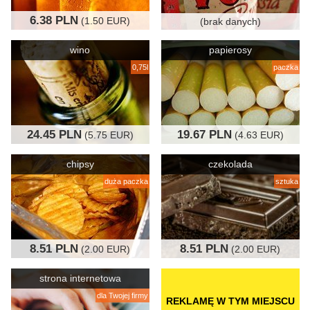
6.38 PLN
(1.50 EUR)
(brak danych)
wino
papierosy
0,75l
paczka
24.45 PLN
19.67 PLN
(5.75 EUR)
(4.63 EUR)
chipsy
czekolada
duża paczka
sztuka
8.51 PLN
8.51 PLN
(2.00 EUR)
(2.00 EUR)
strona internetowa
dla Twojej firmy
REKLAMĘ W TYM MIEJSCU