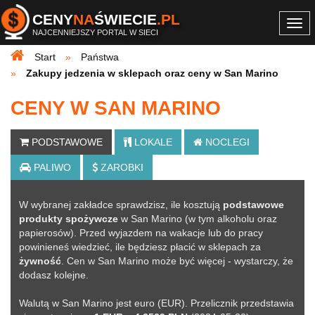
CENY
NA
ŚWIECIE
.PL
Togg
NAJCENNIEJSZY PORTAL W SIECI
navi
Start
Państwa
Zakupy jedzenia w sklepach oraz ceny w San Marino
CENY W SAN MARINO
PODSTAWOWE
LOKALE
NOCLEGI
PALIWO
ZAROBKI
W wybranej zakładce sprawdzisz, ile kosztują
podstawowe
produkty spożywcze
w San Marino (w tym alkoholu oraz
papierosów). Przed wyjazdem na wakacje lub do pracy
powinieneś wiedzieć, ile będziesz płacić w sklepach za
żywność
. Cen w San Marino może być więcej - wystarczy, że
dodasz kolejne
.
Walutą w San Marino jest euro (EUR). Przelicznik przedstawia