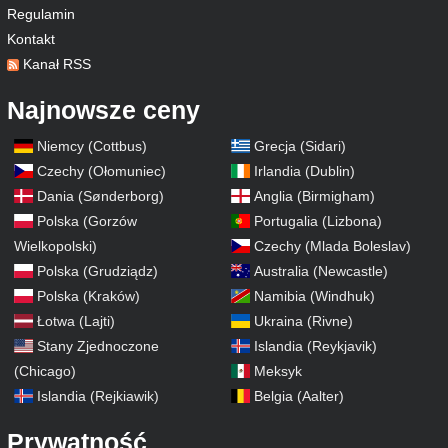
Regulamin
Kontakt
Kanał RSS
Najnowsze ceny
Niemcy (Cottbus)
Grecja (Sidari)
Czechy (Ołomuniec)
Irlandia (Dublin)
Dania (Sønderborg)
Anglia (Birmigham)
Polska (Gorzów
Portugalia (Lizbona)
Wielkopolski)
Czechy (Mlada Boleslav)
Polska (Grudziądz)
Australia (Newcastle)
Polska (Kraków)
Namibia (Windhuk)
Łotwa (Lajti)
Ukraina (Rivne)
Stany Zjednoczone
Islandia (Reykjavik)
(Chicago)
Meksyk
Islandia (Rejkiawik)
Belgia (Aalter)
Prywatność