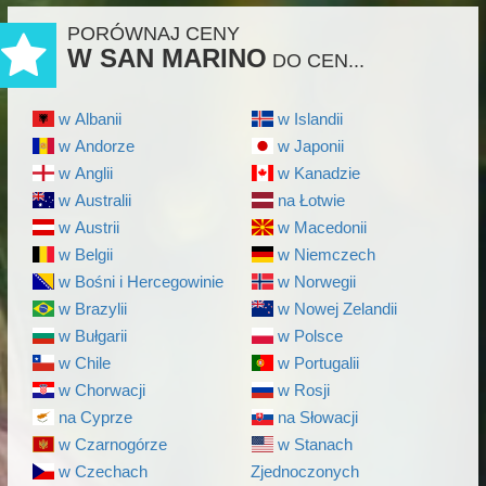
PORÓWNAJ CENY
W SAN MARINO
DO CEN...
w Albanii
w Islandii
w Andorze
w Japonii
w Anglii
w Kanadzie
w Australii
na Łotwie
w Austrii
w Macedonii
w Belgii
w Niemczech
w Bośni i Hercegowinie
w Norwegii
w Brazylii
w Nowej Zelandii
w Bułgarii
w Polsce
w Chile
w Portugalii
w Chorwacji
w Rosji
na Cyprze
na Słowacji
w Czarnogórze
w Stanach
w Czechach
Zjednoczonych