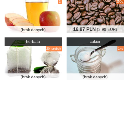
1l
250g
16.97 PLN
(3.99 EUR)
(brak danych)
herbata
cukier
20 torebek
1kg
(brak danych)
(brak danych)