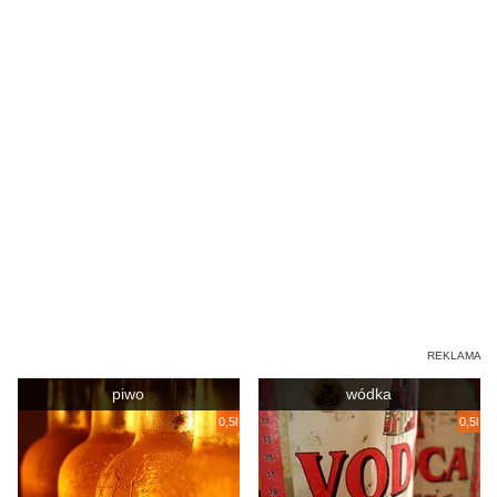
piwo
wódka
0,5l
0,5l