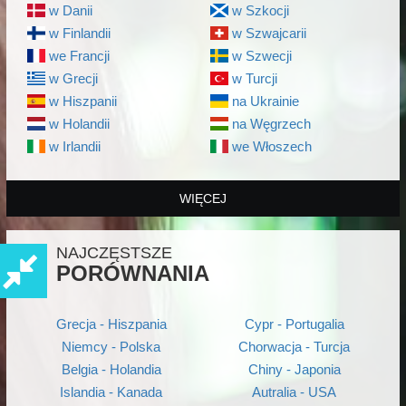
w Danii
w Szkocji
w Finlandii
w Szwajcarii
we Francji
w Szwecji
w Grecji
w Turcji
w Hiszpanii
na Ukrainie
w Holandii
na Węgrzech
w Irlandii
we Włoszech
WIĘCEJ
NAJCZĘSTSZE
PORÓWNANIA
Grecja - Hiszpania
Cypr - Portugalia
Niemcy - Polska
Chorwacja - Turcja
Belgia - Holandia
Chiny - Japonia
Islandia - Kanada
Autralia - USA