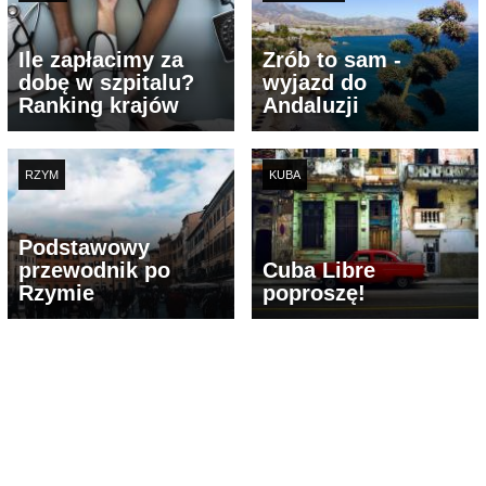
Ile zapłacimy za
Zrób to sam -
dobę w szpitalu?
wyjazd do
Ranking krajów
Andaluzji
RZYM
KUBA
Podstawowy
przewodnik po
Cuba Libre
Rzymie
poproszę!