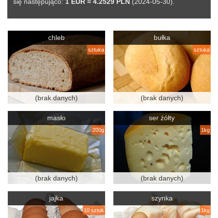
się następująco:
1 EUR = 4.2529 PLN
(2024-05-30).
chleb
bułka
sztuka
sztuka
(brak danych)
(brak danych)
masło
ser żółty
200g
1kg
(brak danych)
(brak danych)
jajka
szynka
10 sztuk
1kg