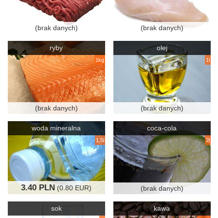
(brak danych)
(brak danych)
ryby
olej
1kg
1l
(brak danych)
(brak danych)
woda mineralna
coca-cola
1,5l
2l
3.40 PLN
(0.80 EUR)
(brak danych)
sok
kawa