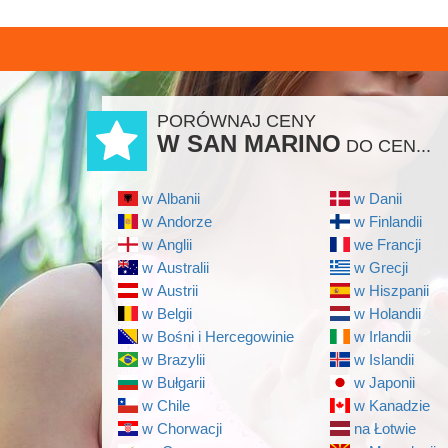
PORÓWNAJ CENY
W SAN MARINO
DO CEN...
w Albanii
w Danii
w Andorze
w Finlandii
w Anglii
we Francji
w Australii
w Grecji
w Austrii
w Hiszpanii
w Belgii
w Holandii
w Bośni i Hercegowinie
w Irlandii
w Brazylii
w Islandii
w Bułgarii
w Japonii
w Chile
w Kanadzie
w Chorwacji
na Łotwie