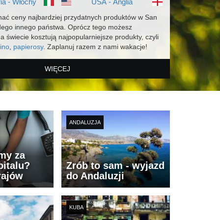
ia - Włochy
USA - Anglia
ać ceny najbardziej przydatnych produktów w San
dego innego państwa. Oprócz tego możesz
na świecie kosztują najpopularniejsze produkty, czyli
ino
,
papierosy
. Zaplanuj razem z nami wakacje!
WIĘCEJ
ANDALUZJA
imy za
italu?
Zrób to sam - wyjazd
rajów
do Andaluzji
KUBA