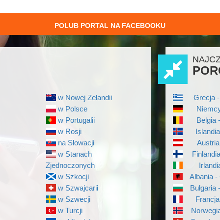
POLUB PORTAL NA FACEBOOKU
NAJC
POR
w Nowej Zelandii
Grecja -
w Polsce
Niemcy
w Portugalii
Belgia 
w Rosji
Islandi
na Słowacji
Austria
w Stanach
Finlandi
Zjednoczonych
Irlandi
w Szkocji
Albania -
w Szwajcarii
Bułgaria 
w Szwecji
Francja
w Turcji
Norwegia