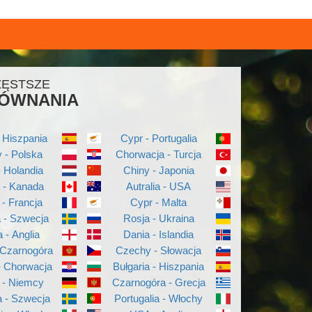
ZĘSTSZE
ÓWNANIA
 Hiszpania
Cypr - Portugalia
 - Polska
Chorwacja - Turcja
- Holandia
Chiny - Japonia
a - Kanada
Autralia - USA
 - Francja
Cypr - Malta
a - Szwecja
Rosja - Ukraina
a - Anglia
Dania - Islandia
 Czarnogóra
Czechy - Słowacja
- Chorwacja
Bułgaria - Hiszpania
 - Niemcy
Czarnogóra - Grecja
 - Szwecja
Portugalia - Włochy