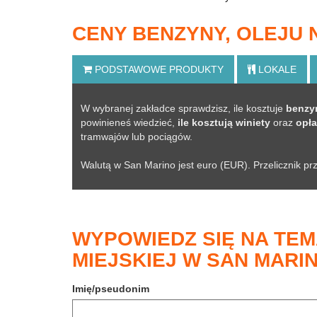
CENY BENZYNY, OLEJU
PODSTAWOWE
PRODUKTY
LOKALE
W wybranej zakładce sprawdzisz, ile kosztuje
benzyn
powinieneś wiedzieć,
ile kosztują winiety
oraz
opła
tramwajów lub pociągów.
Walutą w San Marino jest euro (EUR). Przelicznik pr
WYPOWIEDZ SIĘ NA TEM
MIEJSKIEJ W SAN MARI
Imię/pseudonim