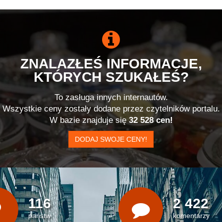
ZNALAZŁEŚ INFORMACJE,
KTÓRYCH SZUKAŁEŚ?
To zasługa innych internautów.
Wszystkie ceny zostały dodane przez czytelników portalu.
W bazie znajduje się
32 528 cen!
DODAJ SWOJE CENY!
116
2 422
państw
komentarzy