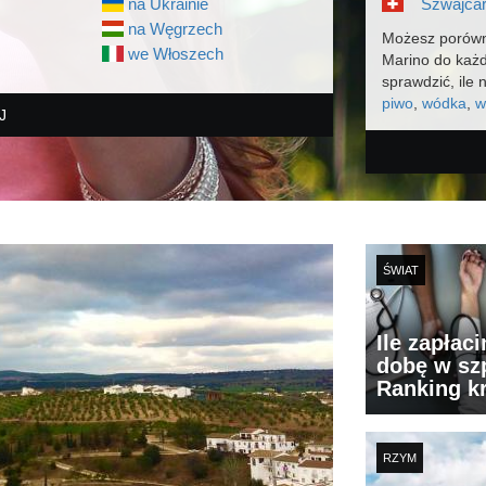
na Ukrainie
Szwajcar
na Węgrzech
Możesz porówn
we Włoszech
Marino do każ
sprawdzić, ile 
piwo
,
wódka
,
w
J
ŚWIAT
Ile zapłac
dobę w szp
Ranking k
RZYM