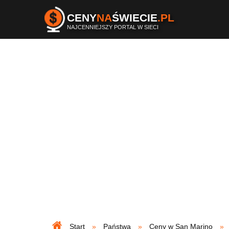
CENY
NA
ŚWIECIE
.PL
NAJCENNIEJSZY PORTAL W SIECI
Start
Państwa
Ceny w San Marino