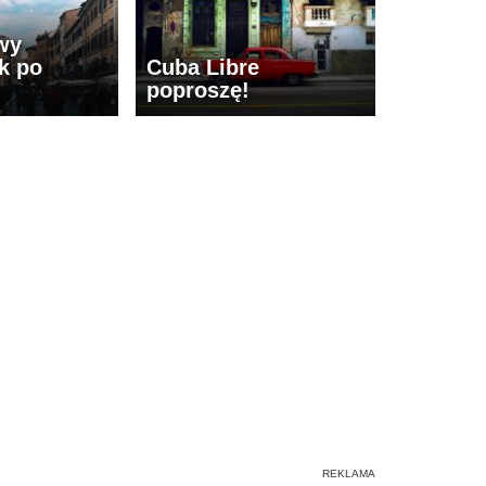
wy
k po
Cuba Libre
poproszę!