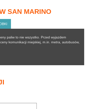
W SAN MARINO
OBKI
eny paliw to nie wszystko. Przed wyjazdem
eny komunikacji miejskiej, m.in. metra, autobusów,
JI