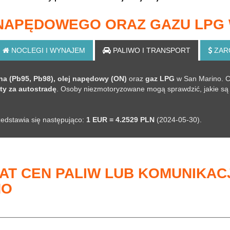
 NAPĘDOWEGO ORAZ GAZU LPG 
NOCLEGI
I WYNAJEM
PALIWO
I TRANSPORT
ZAR
a (Pb95, Pb98), olej napędowy (ON)
oraz
gaz LPG
w San Marino. C
ty za autostradę
. Osoby niezmotoryzowane mogą sprawdzić, jakie są c
zedstawia się następująco:
1 EUR = 4.2529 PLN
(2024-05-30).
AT CEN PALIW LUB KOMUNIKAC
NO