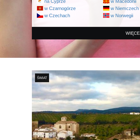
na Cyprze
w Macedonii
w Czarnogórze
w Niemczech
w Czechach
w Norwegii
WIĘCE
ŚWIAT