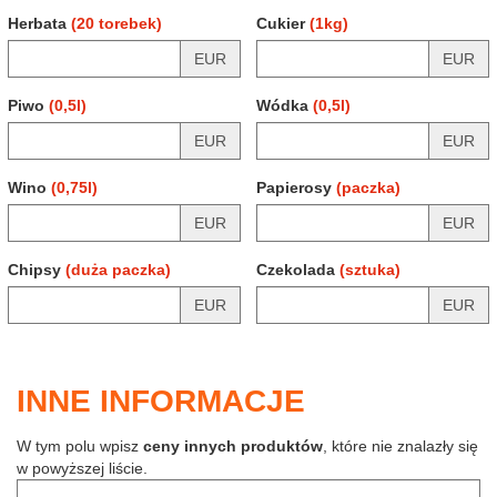
Herbata
(20 torebek)
Cukier
(1kg)
EUR
EUR
Piwo
(0,5l)
Wódka
(0,5l)
EUR
EUR
Wino
(0,75l)
Papierosy
(paczka)
EUR
EUR
Chipsy
(duża paczka)
Czekolada
(sztuka)
EUR
EUR
INNE INFORMACJE
W tym polu wpisz
ceny innych produktów
, które nie znalazły się
w powyższej liście.