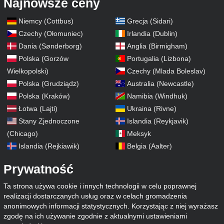
Najnowsze ceny
Niemcy (Cottbus)
Grecja (Sidari)
Czechy (Ołomuniec)
Irlandia (Dublin)
Dania (Sønderborg)
Anglia (Birmigham)
Polska (Gorzów
Portugalia (Lizbona)
Wielkopolski)
Czechy (Mlada Boleslav)
Polska (Grudziądz)
Australia (Newcastle)
Polska (Kraków)
Namibia (Windhuk)
Łotwa (Lajti)
Ukraina (Rivne)
Stany Zjednoczone
Islandia (Reykjavik)
(Chicago)
Meksyk
Islandia (Rejkiawik)
Belgia (Aalter)
Prywatność
Ta strona używa cookie i innych technologii w celu poprawnej
realizacji dostarczanych usług oraz w celach gromadzenia
anonimowych informacji statystycznych. Korzystając z niej wyrażasz
zgodę na ich używanie zgodnie z aktualnymi ustawieniami