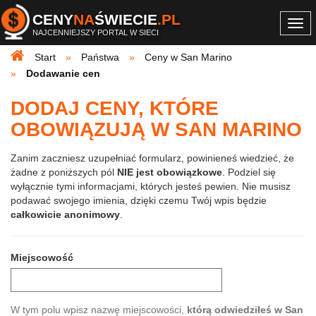
CENY
NA
ŚWIECIE
.PL
Togg
NAJCENNIEJSZY PORTAL W SIECI
navi
Start
Państwa
Ceny w San Marino
Dodawanie cen
DODAJ CENY, KTÓRE
OBOWIĄZUJĄ W SAN MARINO
Zanim zaczniesz uzupełniać formularz, powinieneś wiedzieć, że
żadne z poniższych pól
NIE jest obowiązkowe
. Podziel się
wyłącznie tymi informacjami, których jesteś pewien. Nie musisz
podawać swojego imienia, dzięki czemu Twój wpis będzie
całkowicie anonimowy
.
Miejscowość
W tym polu wpisz nazwę miejscowości,
którą odwiedziłeś w San