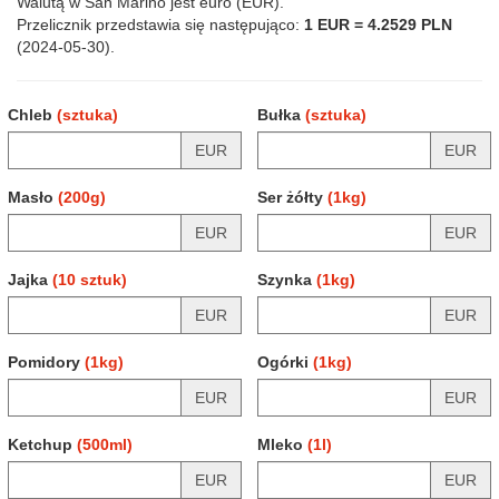
Walutą w San Marino jest euro (EUR).
Przelicznik przedstawia się następująco:
1 EUR = 4.2529 PLN
(2024-05-30).
Chleb
(sztuka)
Bułka
(sztuka)
EUR
EUR
Masło
(200g)
Ser żółty
(1kg)
EUR
EUR
Jajka
(10 sztuk)
Szynka
(1kg)
EUR
EUR
Pomidory
(1kg)
Ogórki
(1kg)
EUR
EUR
Ketchup
(500ml)
Mleko
(1l)
EUR
EUR