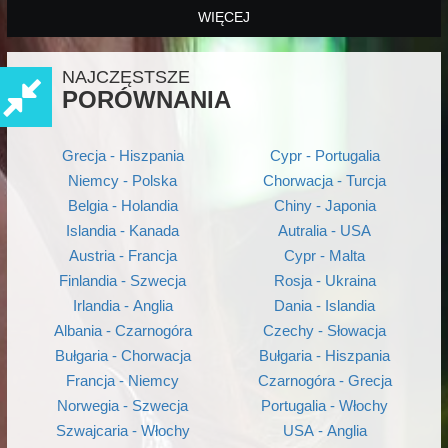
WIĘCEJ
NAJCZĘSTSZE
PORÓWNANIA
Grecja - Hiszpania
Cypr - Portugalia
Niemcy - Polska
Chorwacja - Turcja
Belgia - Holandia
Chiny - Japonia
Islandia - Kanada
Autralia - USA
Austria - Francja
Cypr - Malta
Finlandia - Szwecja
Rosja - Ukraina
Irlandia - Anglia
Dania - Islandia
Albania - Czarnogóra
Czechy - Słowacja
Bułgaria - Chorwacja
Bułgaria - Hiszpania
Francja - Niemcy
Czarnogóra - Grecja
Norwegia - Szwecja
Portugalia - Włochy
Szwajcaria - Włochy
USA - Anglia