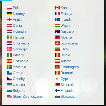
Polska
Kanada
Niemcy
Francja
Anglia
Islandia
Dania
Węgry
Holandia
Australia
Irlandia
Albania
Chorwacja
Szwajcaria
Norwegia
Litwa
Włochy
Belgia
Hiszpania
Austria
Szwecja
Czarnogóra
Grecja
Rumunia
Czechy
Cypr
Ukraina
Białoruś
Bułgaria
Finlandia
Stany Zjednoczone
Słowacja