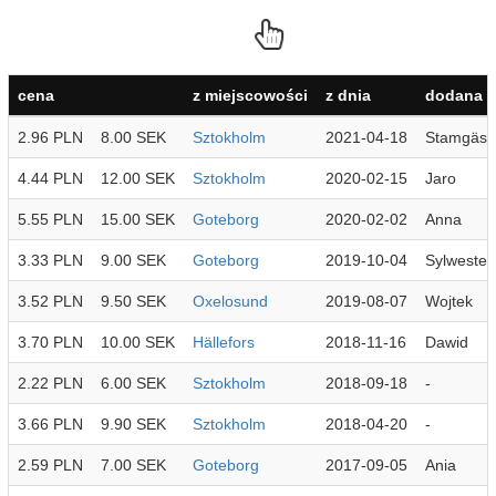
cena
z miejscowości
z dnia
dodana p
2.96 PLN
8.00 SEK
Sztokholm
2021-04-18
Stamgäst
4.44 PLN
12.00 SEK
Sztokholm
2020-02-15
Jaro
5.55 PLN
15.00 SEK
Goteborg
2020-02-02
Anna
3.33 PLN
9.00 SEK
Goteborg
2019-10-04
Sylwester
3.52 PLN
9.50 SEK
Oxelosund
2019-08-07
Wojtek
3.70 PLN
10.00 SEK
Hällefors
2018-11-16
Dawid
2.22 PLN
6.00 SEK
Sztokholm
2018-09-18
-
3.66 PLN
9.90 SEK
Sztokholm
2018-04-20
-
2.59 PLN
7.00 SEK
Goteborg
2017-09-05
Ania