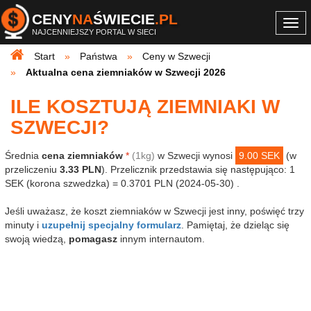
CENY
NA
ŚWIECIE
.PL
Togg
NAJCENNIEJSZY PORTAL W SIECI
navi
Start
Państwa
Ceny w Szwecji
Aktualna cena ziemniaków w Szwecji 2026
ILE KOSZTUJĄ ZIEMNIAKI W
SZWECJI?
Średnia
cena ziemniaków
*
(1kg)
w Szwecji wynosi
9.00 SEK
(w
przeliczeniu
3.33 PLN
). Przelicznik przedstawia się następująco: 1
SEK (korona szwedzka) = 0.3701 PLN (2024-05-30) .
Jeśli uważasz, że koszt ziemniaków w Szwecji jest inny, poświęć trzy
minuty i
uzupełnij specjalny formularz
. Pamiętaj, że dzieląc się
swoją wiedzą,
pomagasz
innym internautom.