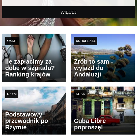
WIĘCEJ
ŚWIAT
ANDALUZJA
Ile zapłacimy za
Zrób to sam -
dobę w szpitalu?
wyjazd do
Ranking krajów
Andaluzji
RZYM
KUBA
Podstawowy
przewodnik po
Cuba Libre
Rzymie
poproszę!