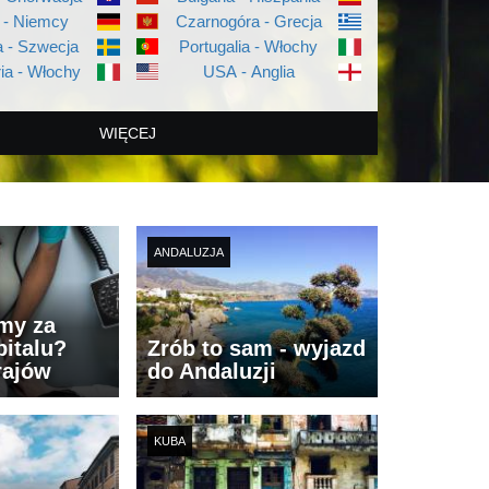
 - Niemcy
Czarnogóra - Grecja
 - Szwecja
Portugalia - Włochy
ia - Włochy
USA - Anglia
WIĘCEJ
ANDALUZJA
imy za
italu?
Zrób to sam - wyjazd
rajów
do Andaluzji
KUBA