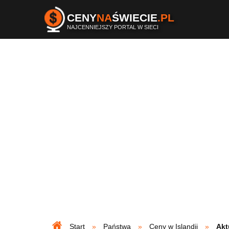
CENY
NA
ŚWIECIE
.PL
NAJCENNIEJSZY PORTAL W SIECI
Start
Państwa
Ceny w Islandii
Akt