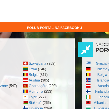
POLUB PORTAL NA FACEBOOKU
NAJC
POR
Szwajcaria
(358)
Grecja -
Litwa
(346)
Niemcy
Belgia
(317)
Belgia 
Austria
(305)
Islandi
czone
(547)
Czarnogóra
(299)
Austria
Rumunia
(293)
Finlandi
Cypr
(277)
Irlandi
Białoruś
(266)
Albania -
Finlandia
(264)
Bułgaria 