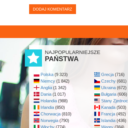
DODAJ KOMENTARZ
NAJPOPULARNIEJSZE
PAŃSTWA
Polska
(9 323)
Grecja
(716)
Niemcy
(1 842)
Czechy
(681)
Anglia
(1 342)
Ukraina
(672)
Dania
(1 017)
Bułgaria
(606)
Holandia
(988)
Stany Zjedno
Irlandia
(850)
Kanada
(503)
Chorwacja
(810)
Francja
(492)
Norwegia
(790)
Islandia
(436)
Włochy
(774)
Węgry
(384)