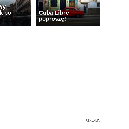
wy
k po
Cuba Libre
poproszę!