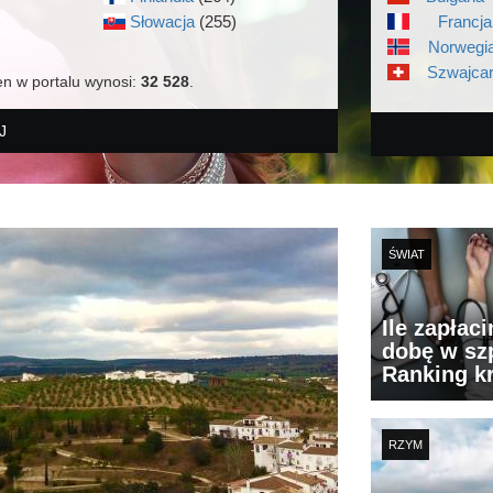
)
Słowacja
(255)
Francja
Norwegia
Szwajcar
en w portalu wynosi:
32 528
.
J
ŚWIAT
Ile zapłac
dobę w szp
Ranking k
RZYM