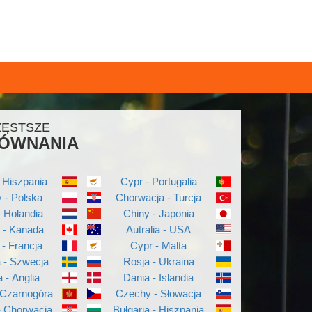
ZĘSTSZE
ÓWNANIA
 Hiszpania
Cypr - Portugalia
 - Polska
Chorwacja - Turcja
- Holandia
Chiny - Japonia
a - Kanada
Autralia - USA
 - Francja
Cypr - Malta
a - Szwecja
Rosja - Ukraina
a - Anglia
Dania - Islandia
 Czarnogóra
Czechy - Słowacja
- Chorwacja
Bułgaria - Hiszpania