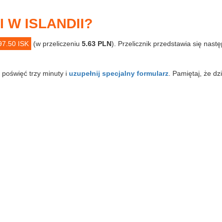
 W ISLANDII?
97.50 ISK
(w przeliczeniu
5.63 PLN
). Przelicznik przedstawia się nast
, poświęć trzy minuty i
uzupełnij specjalny formularz
. Pamiętaj, że dz