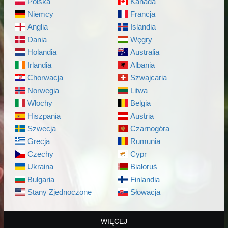
Polska
Kanada
Niemcy
Francja
Anglia
Islandia
Dania
Węgry
Holandia
Australia
Irlandia
Albania
Chorwacja
Szwajcaria
Norwegia
Litwa
Włochy
Belgia
Hiszpania
Austria
Szwecja
Czarnogóra
Grecja
Rumunia
Czechy
Cypr
Ukraina
Białoruś
Bułgaria
Finlandia
Stany Zjednoczone
Słowacja
WIĘCEJ