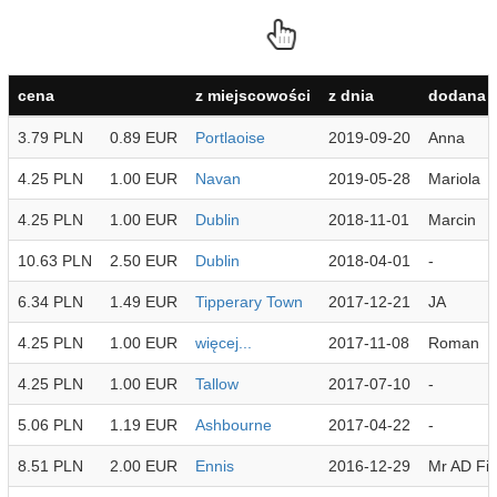
cena
z miejscowości
z dnia
dodana p
3.79 PLN
0.89 EUR
Portlaoise
2019-09-20
Anna
4.25 PLN
1.00 EUR
Navan
2019-05-28
Mariola
4.25 PLN
1.00 EUR
Dublin
2018-11-01
Marcin
10.63 PLN
2.50 EUR
Dublin
2018-04-01
-
6.34 PLN
1.49 EUR
Tipperary Town
2017-12-21
JA
4.25 PLN
1.00 EUR
więcej...
2017-11-08
Roman
4.25 PLN
1.00 EUR
Tallow
2017-07-10
-
5.06 PLN
1.19 EUR
Ashbourne
2017-04-22
-
8.51 PLN
2.00 EUR
Ennis
2016-12-29
Mr AD Fit