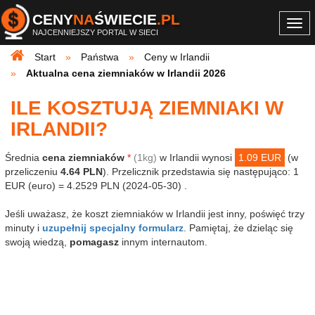
CENY
NA
ŚWIECIE
.PL
Togg
NAJCENNIEJSZY PORTAL W SIECI
navi
Start
Państwa
Ceny w Irlandii
Aktualna cena ziemniaków w Irlandii 2026
ILE KOSZTUJĄ ZIEMNIAKI W
IRLANDII?
Średnia
cena ziemniaków
*
(1kg)
w Irlandii wynosi
1.09 EUR
(w
przeliczeniu
4.64 PLN
). Przelicznik przedstawia się następująco: 1
EUR (euro) = 4.2529 PLN (2024-05-30) .
Jeśli uważasz, że koszt ziemniaków w Irlandii jest inny, poświęć trzy
minuty i
uzupełnij specjalny formularz
. Pamiętaj, że dzieląc się
swoją wiedzą,
pomagasz
innym internautom.