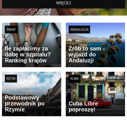
WIĘCEJ
ŚWIAT
ANDALUZJA
Ile zapłacimy za
Zrób to sam -
dobę w szpitalu?
wyjazd do
Ranking krajów
Andaluzji
RZYM
KUBA
Podstawowy
przewodnik po
Cuba Libre
Rzymie
poproszę!