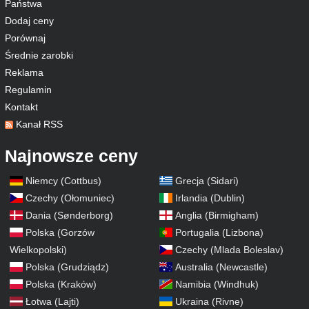
Państwa
Dodaj ceny
Porównaj
Średnie zarobki
Reklama
Regulamin
Kontakt
Kanał RSS
Najnowsze ceny
Niemcy (Cottbus)
Grecja (Sidari)
Czechy (Ołomuniec)
Irlandia (Dublin)
Dania (Sønderborg)
Anglia (Birmigham)
Polska (Gorzów
Portugalia (Lizbona)
Wielkopolski)
Czechy (Mlada Boleslav)
Polska (Grudziądz)
Australia (Newcastle)
Polska (Kraków)
Namibia (Windhuk)
Łotwa (Lajti)
Ukraina (Rivne)