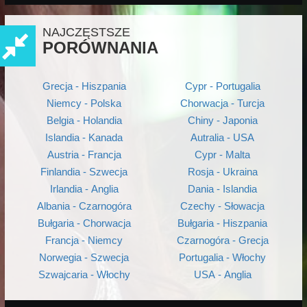
NAJCZĘSTSZE
PORÓWNANIA
Grecja - Hiszpania
Cypr - Portugalia
Niemcy - Polska
Chorwacja - Turcja
Belgia - Holandia
Chiny - Japonia
Islandia - Kanada
Autralia - USA
Austria - Francja
Cypr - Malta
Finlandia - Szwecja
Rosja - Ukraina
Irlandia - Anglia
Dania - Islandia
Albania - Czarnogóra
Czechy - Słowacja
Bułgaria - Chorwacja
Bułgaria - Hiszpania
Francja - Niemcy
Czarnogóra - Grecja
Norwegia - Szwecja
Portugalia - Włochy
Szwajcaria - Włochy
USA - Anglia