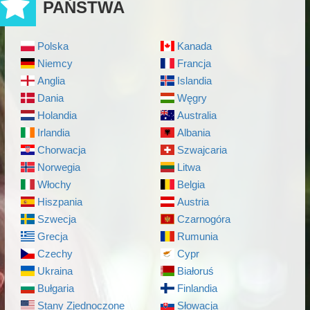
PAŃSTWA
Polska
Kanada
Niemcy
Francja
Anglia
Islandia
Dania
Węgry
Holandia
Australia
Irlandia
Albania
Chorwacja
Szwajcaria
Norwegia
Litwa
Włochy
Belgia
Hiszpania
Austria
Szwecja
Czarnogóra
Grecja
Rumunia
Czechy
Cypr
Ukraina
Białoruś
Bułgaria
Finlandia
Stany Zjednoczone
Słowacja