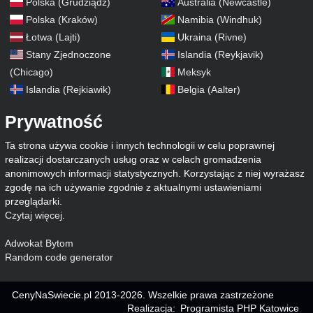
Polska (Grudziądz)
Australia (Newcastle)
Polska (Kraków)
Namibia (Windhuk)
Łotwa (Lajti)
Ukraina (Rivne)
Stany Zjednoczone
Islandia (Reykjavik)
(Chicago)
Meksyk
Islandia (Rejkiawik)
Belgia (Aalter)
Prywatność
Ta strona używa cookie i innych technologii w celu poprawnej
realizacji dostarczanych usług oraz w celach gromadzenia
anonimowych informacji statystycznych. Korzystając z niej wyrażasz
zgodę na ich używanie zgodnie z aktualnymi ustawieniami
przeglądarki.
Czytaj więcej
.
Adwokat Bytom
Random code generator
CenyNaSwiecie.pl 2013-2026. Wszelkie prawa zastrzeżone
Realizacja:
Programista PHP Katowice