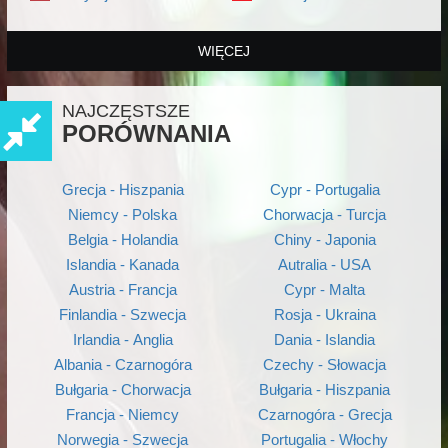
WIĘCEJ
NAJCZĘSTSZE
PORÓWNANIA
Grecja - Hiszpania
Cypr - Portugalia
Niemcy - Polska
Chorwacja - Turcja
Belgia - Holandia
Chiny - Japonia
Islandia - Kanada
Autralia - USA
Austria - Francja
Cypr - Malta
Finlandia - Szwecja
Rosja - Ukraina
Irlandia - Anglia
Dania - Islandia
Albania - Czarnogóra
Czechy - Słowacja
Bułgaria - Chorwacja
Bułgaria - Hiszpania
Francja - Niemcy
Czarnogóra - Grecja
Norwegia - Szwecja
Portugalia - Włochy