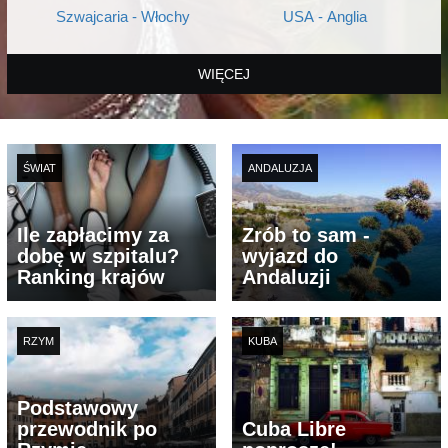
Szwajcaria - Włochy
USA - Anglia
WIĘCEJ
ŚWIAT
ANDALUZJA
Ile zapłacimy za
Zrób to sam -
dobę w szpitalu?
wyjazd do
Ranking krajów
Andaluzji
RZYM
KUBA
Podstawowy
przewodnik po
Cuba Libre