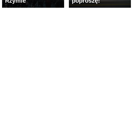
Rzymie
poproszę!