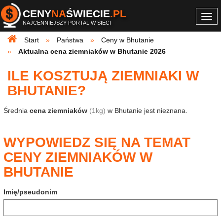
CENY
NA
ŚWIECIE
.PL
Togg
NAJCENNIEJSZY PORTAL W SIECI
navi
Start
Państwa
Ceny w Bhutanie
Aktualna cena ziemniaków w Bhutanie 2026
ILE KOSZTUJĄ ZIEMNIAKI W
BHUTANIE?
Średnia
cena ziemniaków
(1kg)
w Bhutanie jest nieznana.
WYPOWIEDZ SIĘ NA TEMAT
CENY ZIEMNIAKÓW W
BHUTANIE
Imię/pseudonim