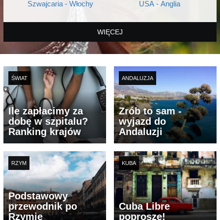
Szwajcaria - Włochy
USA - Anglia
WIĘCEJ
ŚWIAT
ANDALUZJA
Ile zapłacimy za
Zrób to sam -
dobę w szpitalu?
wyjazd do
Ranking krajów
Andaluzji
RZYM
KUBA
Podstawowy
przewodnik po
Cuba Libre
Rzymie
poproszę!