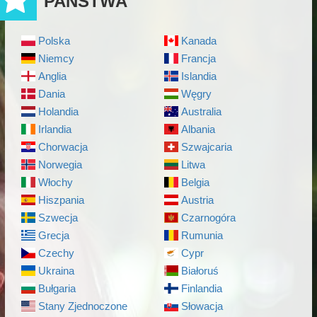
PAŃSTWA
Polska
Kanada
Niemcy
Francja
Anglia
Islandia
Dania
Węgry
Holandia
Australia
Irlandia
Albania
Chorwacja
Szwajcaria
Norwegia
Litwa
Włochy
Belgia
Hiszpania
Austria
Szwecja
Czarnogóra
Grecja
Rumunia
Czechy
Cypr
Ukraina
Białoruś
Bułgaria
Finlandia
Stany Zjednoczone
Słowacja