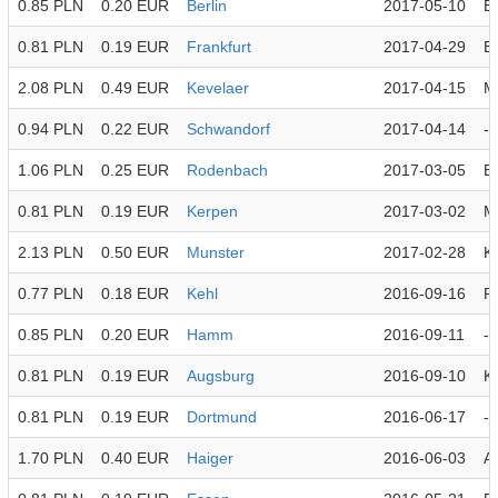
0.85 PLN
0.20 EUR
Berlin
2017-05-10
B
0.81 PLN
0.19 EUR
Frankfurt
2017-04-29
B
2.08 PLN
0.49 EUR
Kevelaer
2017-04-15
M
0.94 PLN
0.22 EUR
Schwandorf
2017-04-14
-
1.06 PLN
0.25 EUR
Rodenbach
2017-03-05
B
0.81 PLN
0.19 EUR
Kerpen
2017-03-02
M
2.13 PLN
0.50 EUR
Munster
2017-02-28
K
0.77 PLN
0.18 EUR
Kehl
2016-09-16
Pi
0.85 PLN
0.20 EUR
Hamm
2016-09-11
-
0.81 PLN
0.19 EUR
Augsburg
2016-09-10
Kr
0.81 PLN
0.19 EUR
Dortmund
2016-06-17
-
1.70 PLN
0.40 EUR
Haiger
2016-06-03
Al