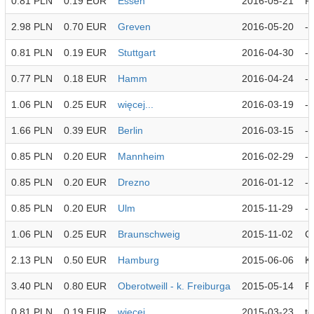
0.81 PLN
0.19 EUR
Essen
2016-05-21
P
2.98 PLN
0.70 EUR
Greven
2016-05-20
-
0.81 PLN
0.19 EUR
Stuttgart
2016-04-30
-
0.77 PLN
0.18 EUR
Hamm
2016-04-24
-
1.06 PLN
0.25 EUR
więcej...
2016-03-19
-
1.66 PLN
0.39 EUR
Berlin
2016-03-15
-
0.85 PLN
0.20 EUR
Mannheim
2016-02-29
-
0.85 PLN
0.20 EUR
Drezno
2016-01-12
-
0.85 PLN
0.20 EUR
Ulm
2015-11-29
-
1.06 PLN
0.25 EUR
Braunschweig
2015-11-02
Ch
2.13 PLN
0.50 EUR
Hamburg
2015-06-06
K
3.40 PLN
0.80 EUR
Oberotweill - k. Freiburga
2015-05-14
Pi
0.81 PLN
0.19 EUR
więcej...
2015-03-23
t