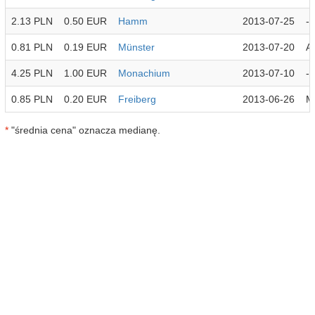
2.13 PLN
0.50 EUR
Hamm
2013-07-25
-
0.81 PLN
0.19 EUR
Münster
2013-07-20
A
4.25 PLN
1.00 EUR
Monachium
2013-07-10
-
0.85 PLN
0.20 EUR
Freiberg
2013-06-26
M
*
"średnia cena" oznacza medianę.