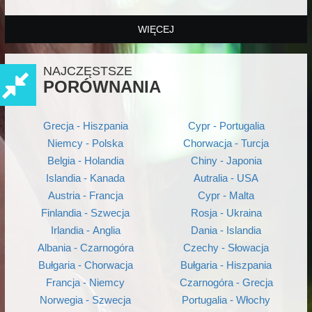
WIĘCEJ
NAJCZĘSTSZE
PORÓWNANIA
Grecja - Hiszpania
Cypr - Portugalia
Niemcy - Polska
Chorwacja - Turcja
Belgia - Holandia
Chiny - Japonia
Islandia - Kanada
Autralia - USA
Austria - Francja
Cypr - Malta
Finlandia - Szwecja
Rosja - Ukraina
Irlandia - Anglia
Dania - Islandia
Albania - Czarnogóra
Czechy - Słowacja
Bułgaria - Chorwacja
Bułgaria - Hiszpania
Francja - Niemcy
Czarnogóra - Grecja
Norwegia - Szwecja
Portugalia - Włochy