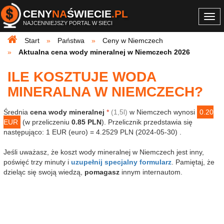
CENY
NA
ŚWIECIE
.PL
Togg
NAJCENNIEJSZY PORTAL W SIECI
navi
Start
Państwa
Ceny w Niemczech
Aktualna cena wody mineralnej w Niemczech 2026
ILE KOSZTUJE WODA
MINERALNA W NIEMCZECH?
Średnia
cena wody mineralnej
*
(1,5l)
w Niemczech wynosi
0.20
EUR
(w przeliczeniu
0.85 PLN
). Przelicznik przedstawia się
następująco: 1 EUR (euro) = 4.2529 PLN (2024-05-30) .
Jeśli uważasz, że koszt wody mineralnej w Niemczech jest inny,
poświęć trzy minuty i
uzupełnij specjalny formularz
. Pamiętaj, że
dzieląc się swoją wiedzą,
pomagasz
innym internautom.