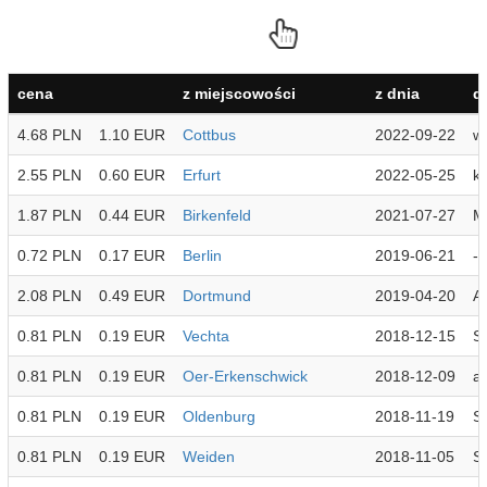
cena
z miejscowości
z dnia
d
4.68 PLN
1.10 EUR
Cottbus
2022-09-22
wi
2.55 PLN
0.60 EUR
Erfurt
2022-05-25
kr
1.87 PLN
0.44 EUR
Birkenfeld
2021-07-27
M
0.72 PLN
0.17 EUR
Berlin
2019-06-21
-
2.08 PLN
0.49 EUR
Dortmund
2019-04-20
Ar
0.81 PLN
0.19 EUR
Vechta
2018-12-15
S
0.81 PLN
0.19 EUR
Oer-Erkenschwick
2018-12-09
a
0.81 PLN
0.19 EUR
Oldenburg
2018-11-19
S
0.81 PLN
0.19 EUR
Weiden
2018-11-05
Si